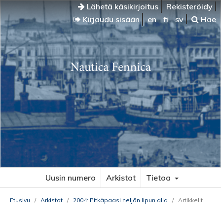
Lähetä käsikirjoitus
Rekisteröidy
Kirjaudu sisään
en
fi
sv
Hae
Uusin numero
Arkistot
Tietoa
Etusivu
/
Arkistot
/
2004: Pitkäpaasi neljän lipun alla
/
Artikkelit