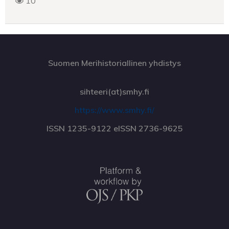
10
Suomen Merihistoriallinen yhdistys
sihteeri(at)smhy.fi
https://www.smhy.fi/
ISSN 1235-9122 eISSN 2736-9625