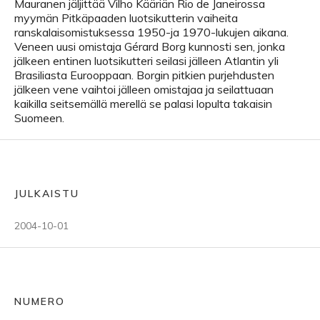
Mauranen jäljittää Vilho Kääriän Rio de Janeirossa
myymän Pitkäpaaden luotsikutterin vaiheita
ranskalaisomistuksessa 1950-ja 1970-lukujen aikana.
Veneen uusi omistaja Gérard Borg kunnosti sen, jonka
jälkeen entinen luotsikutteri seilasi jälleen Atlantin yli
Brasiliasta Eurooppaan. Borgin pitkien purjehdusten
jälkeen vene vaihtoi jälleen omistajaa ja seilattuaan
kaikilla seitsemällä merellä se palasi lopulta takaisin
Suomeen.
JULKAISTU
2004-10-01
NUMERO