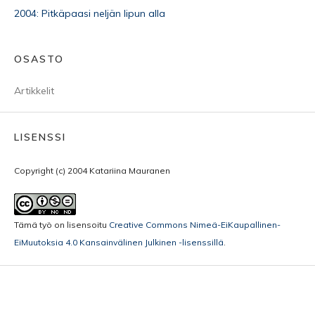
2004: Pitkäpaasi neljän lipun alla
OSASTO
Artikkelit
LISENSSI
Copyright (c) 2004 Katariina Mauranen
Tämä työ on lisensoitu
Creative Commons Nimeä-EiKaupallinen-
EiMuutoksia 4.0 Kansainvälinen Julkinen -lisenssillä
.