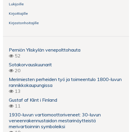
Lukijoille
Kirjoittajille
Kirjastonhoitajille
Perniön Yliskylän venepolttohauta
52
Sotakorvauskuunarit
20
Merimiesten perheiden työ ja toimeentulo 1800-luvun
rannikkokaupungissa
13
Gustaf af Klint i Finland
11
1930-luvun vartiomoottoriveneet: 30-luvun
veneenrakennustaidon mestarinäytteistä
merivartioinnin symboleiksi