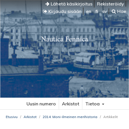
Lähetä käsikirjoitus
Rekisteröidy
Kirjaudu sisään
en
fi
sv
Hae
Uusin numero
Arkistot
Tietoa
Etusivu
/
Arkistot
/
2014: Moni-ilmeinen merihistoria
/
Artikkelit