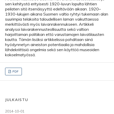
sen kehitystä erityisesti 1920-luvun lopulta lähtien
peilaten sitä itsenäisyyttä edeltävään aikaan. 1920–
1930-lukujen aikana Suomen valtio ryhtyi tukemaan alan
suurimpia telakoita taloudellisen laman vaikuttaessa
merkittävästi myös laivanrakennukseen. Artikkeli
analysoi laivarakennusteollisuutta sekä valtion
harjoittaman politiikan että varustamojen laivatilausten
kautta. Tämän lisäksi artikkelissa pohditaan siinä
hyödynnetyn aineiston potentiaalia ja mahdollisia
lähdekriittisiä ongelmia sekä sen käyttöä museoiden
kokoelmatyössä.
PDF
JULKAISTU
2014-10-01