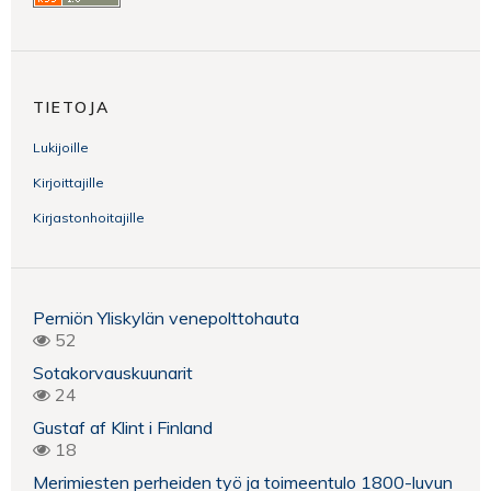
TIETOJA
Lukijoille
Kirjoittajille
Kirjastonhoitajille
Perniön Yliskylän venepolttohauta
52
Sotakorvauskuunarit
24
Gustaf af Klint i Finland
18
Merimiesten perheiden työ ja toimeentulo 1800-luvun