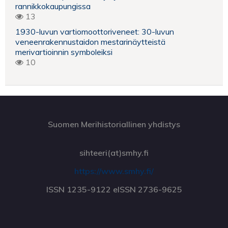
rannikkokaupungissa
13
1930-luvun vartiomoottoriveneet: 30-luvun
veneenrakennustaidon mestarinäytteistä
merivartioinnin symboleiksi
10
Suomen Merihistoriallinen yhdistys
sihteeri(at)smhy.fi
https://www.smhy.fi/
ISSN 1235-9122 eISSN 2736-9625