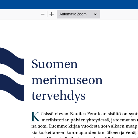
Palvelua ylläpitää
Tieteellisten seurain valtuuskun