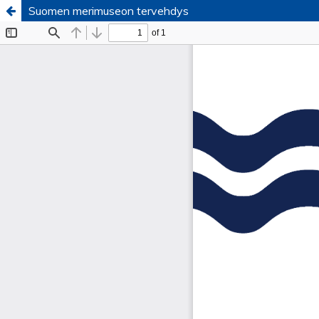
Suomen merimuseon tervehdys