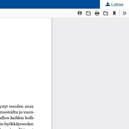
Lataa
ta
.