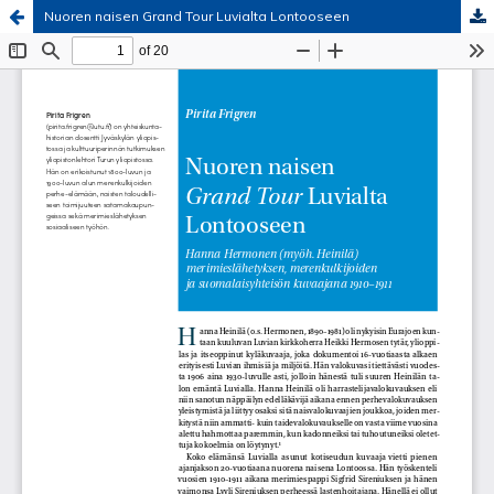
Nuoren naisen Grand Tour Luvialta Lontooseen
Palvelua ylläpitää
Tieteellisten seurain valtuuskunta
.