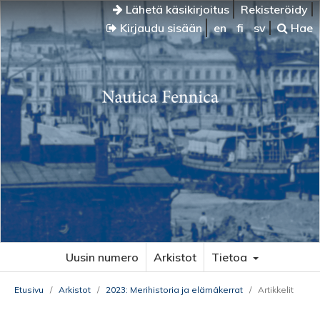
Lähetä käsikirjoitus
Rekisteröidy
Kirjaudu sisään
en
fi
sv
Hae
Uusin numero
Arkistot
Tietoa
Etusivu
/
Arkistot
/
2023: Merihistoria ja elämäkerrat
/
Artikkelit