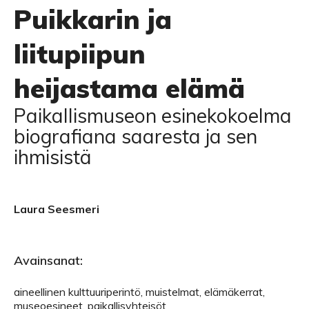
Puikkarin ja
liitupiipun
heijastama elämä
Paikallismuseon esinekokoelma
biografiana saaresta ja sen
ihmisistä
Laura Seesmeri
Avainsanat:
aineellinen kulttuuriperintö, muistelmat, elämäkerrat,
museoesineet, paikallisyhteisöt