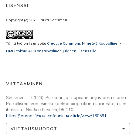
LISENSSI
Copyright (c) 2023 Laura Seesmeri
Tämä työ on lisensoitu
Creative Commons Nimeä-EiKaupallinen-
EiMuutoksia 4.0 Kansainvälinen Julkinen -lisenssillä
.
VIITTAAMINEN
Seesmeri, L. (2023). Puikkarin ja liitupiipun heijastama elämä:
Paikallismuseon esinekokoelma biografiana saaresta ja sen
ihmisistä.
Nautica Fennica
, 95-110.
https://journal.fi/nauticafennica/article/view/160591
VIITTAUSMUODOT