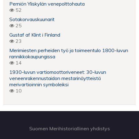
Perniön Yliskylän venepolttohauta
52
Sotakorvauskuunarit
25
Gustaf af Klint i Finland
23
Merimiesten perheiden työ ja toimeentulo 1800-luvun
rannikkokaupungissa
14
1930-luvun vartiomoottoriveneet: 30-luvun
veneenrakennustaidon mestarinäytteistä
merivartioinnin symboleiksi
10
Suomen Merihistoriallinen yhdistys