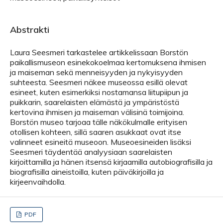
Abstrakti
Laura Seesmeri tarkastelee artikkelissaan Borstön
paikallismuseon esinekokoelmaa kertomuksena ihmisen
ja maiseman sekä menneisyyden ja nykyisyyden
suhteesta. Seesmeri näkee museossa esillä olevat
esineet, kuten esimerkiksi nostamansa liitupiipun ja
puikkarin, saarelaisten elämästä ja ympäristöstä
kertovina ihmisen ja maiseman välisinä toimijoina.
Borstön museo tarjoaa tälle näkökulmalle erityisen
otollisen kohteen, sillä saaren asukkaat ovat itse
valinneet esineitä museoon. Museoesineiden lisäksi
Seesmeri täydentää analyysiaan saarelaisten
kirjoittamilla ja hänen itsensä kirjaamilla autobiografisilla ja
biografisilla aineistoilla, kuten päiväkirjoilla ja
kirjeenvaihdolla.
PDF