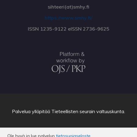
sihteeri(at)smhy.fi
https://www.smhy.fi/
ISSN 1235-9122 eISSN 2736-9625
Palvelua ylläpitää
Tieteellisten seurain valtuuskunta
.
Ole hyvä ja lue palvelun
tietosuojaseloste