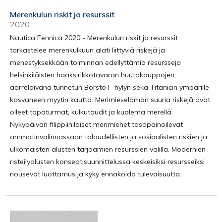
Merenkulun riskit ja resurssit
2020
Nautica Fennica 2020 - Merenkulun riskit ja resurssit
tarkastelee merenkulkuun alati liittyviä riskejä ja
menestyksekkään toiminnan edellyttämiä resursseja
helsinkiläisten haaksirikkotavaran huutokauppojen,
aarrelaivana tunnetun Borstö I -hylyn sekä Titanicin ympärille
kasvaneen myytin kautta. Merimieselämän suuria riskejä ovat
olleet tapaturmat, kulkutaudit ja kuolema merellä.
Nykypäivän filippiiniläiset merimiehet tasapainoilevat
ammatinvalinnassaan taloudellisten ja sosiaalisten riskien ja
ulkomaisten alusten tarjoamien resurssien välillä. Modernien
risteilyalusten konseptisuunnittelussa keskeisiksi resursseiksi
nousevat luottamus ja kyky ennakoida tulevaisuutta.