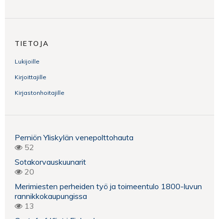
TIETOJA
Lukijoille
Kirjoittajille
Kirjastonhoitajille
Perniön Yliskylän venepolttohauta
52
Sotakorvauskuunarit
20
Merimiesten perheiden työ ja toimeentulo 1800-luvun
rannikkokaupungissa
13