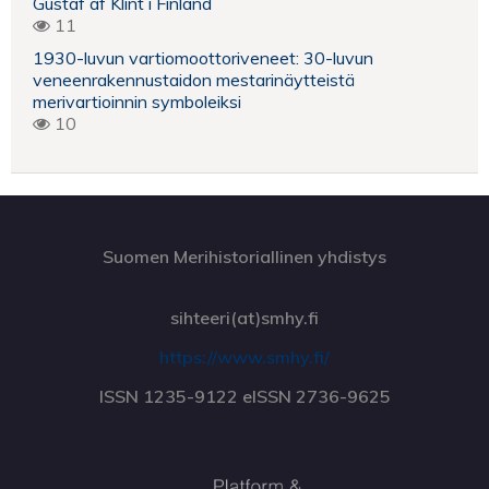
Gustaf af Klint i Finland
11
1930-luvun vartiomoottoriveneet: 30-luvun
veneenrakennustaidon mestarinäytteistä
merivartioinnin symboleiksi
10
Suomen Merihistoriallinen yhdistys
sihteeri(at)smhy.fi
https://www.smhy.fi/
ISSN 1235-9122 eISSN 2736-9625