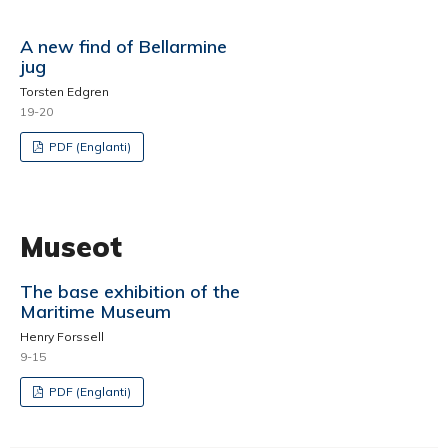
A new find of Bellarmine
jug
Torsten Edgren
19-20
PDF (Englanti)
Museot
The base exhibition of the
Maritime Museum
Henry Forssell
9-15
PDF (Englanti)