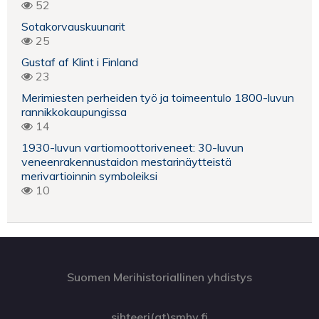
52
Sotakorvauskuunarit
25
Gustaf af Klint i Finland
23
Merimiesten perheiden työ ja toimeentulo 1800-luvun
rannikkokaupungissa
14
1930-luvun vartiomoottoriveneet: 30-luvun
veneenrakennustaidon mestarinäytteistä
merivartioinnin symboleiksi
10
Suomen Merihistoriallinen yhdistys
sihteeri(at)smhy.fi