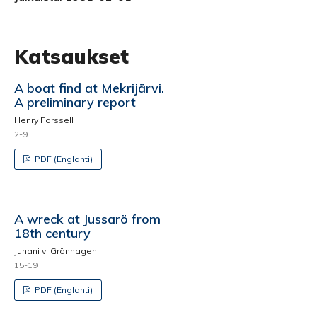
Katsaukset
A boat find at Mekrijärvi.
A preliminary report
Henry Forssell
2-9
PDF (Englanti)
A wreck at Jussarö from
18th century
Juhani v. Grönhagen
15-19
PDF (Englanti)