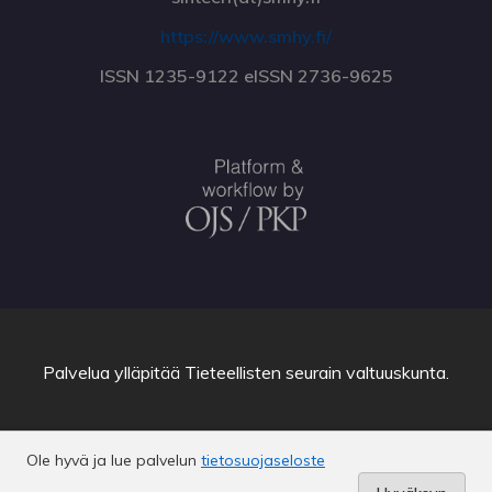
https://www.smhy.fi/
ISSN 1235-9122 eISSN 2736-9625
Palvelua ylläpitää
Tieteellisten seurain valtuuskunta
.
Ole hyvä ja lue palvelun
tietosuojaseloste