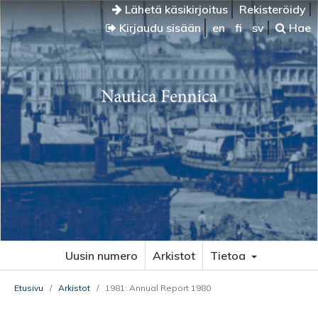
Lähetä käsikirjoitus
Rekisteröidy
Kirjaudu sisään
en
fi
sv
Hae
Uusin numero
Arkistot
Tietoa
Etusivu
/
Arkistot
/
1981: Annual Report 1980