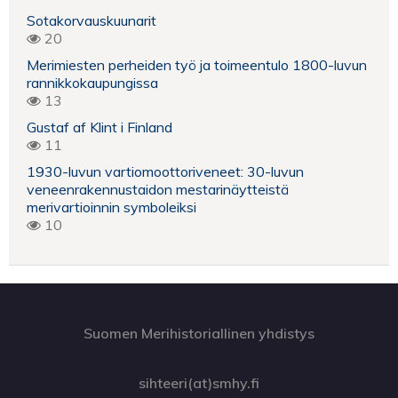
Sotakorvauskuunarit
20
Merimiesten perheiden työ ja toimeentulo 1800-luvun
rannikkokaupungissa
13
Gustaf af Klint i Finland
11
1930-luvun vartiomoottoriveneet: 30-luvun
veneenrakennustaidon mestarinäytteistä
merivartioinnin symboleiksi
10
Suomen Merihistoriallinen yhdistys
sihteeri(at)smhy.fi