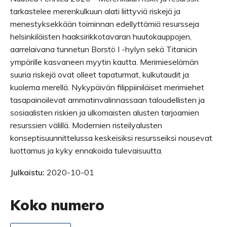
tarkastelee merenkulkuun alati liittyviä riskejä ja
menestyksekkään toiminnan edellyttämiä resursseja
helsinkiläisten haaksirikkotavaran huutokauppojen,
aarrelaivana tunnetun Borstö I -hylyn sekä Titanicin
ympärille kasvaneen myytin kautta. Merimieselämän
suuria riskejä ovat olleet tapaturmat, kulkutaudit ja
kuolema merellä. Nykypäivän filippiiniläiset merimiehet
tasapainoilevat ammatinvalinnassaan taloudellisten ja
sosiaalisten riskien ja ulkomaisten alusten tarjoamien
resurssien välillä. Modernien risteilyalusten
konseptisuunnittelussa keskeisiksi resursseiksi nousevat
luottamus ja kyky ennakoida tulevaisuutta.
Julkaistu:
2020-10-01
Koko numero