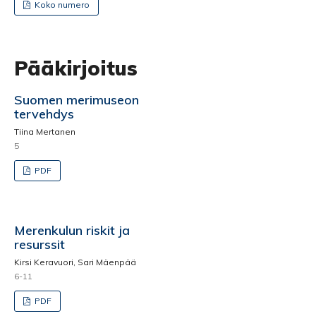
Koko numero
Pääkirjoitus
Suomen merimuseon
tervehdys
Tiina Mertanen
5
PDF
Merenkulun riskit ja
resurssit
Kirsi Keravuori, Sari Mäenpää
6-11
PDF