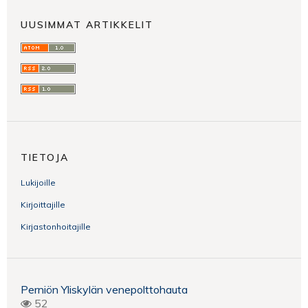
UUSIMMAT ARTIKKELIT
TIETOJA
Lukijoille
Kirjoittajille
Kirjastonhoitajille
Perniön Yliskylän venepolttohauta
52