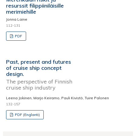
resurssit filippiiniläisille
merimiehille
Jonna Laine
112-131
PDF
Past, present and futures
of cruise ship concept
design.
The perspective of Finnish
cruise ship industry
Leena Jokinen, Marjo Keiramo, Pauli Kivistö, Tuire Palonen
132-157
PDF (Englanti)