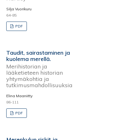
Silja Vuorikuru
64-85
PDF
Taudit, sairastaminen ja
kuolema merellä.
Merihistorian ja
lääketieteen historian
yhtymäkohtia ja
tutkimusmahdollisuuksia
Elina Maaniitty
86-111
PDF
Merenkulun riskit ja