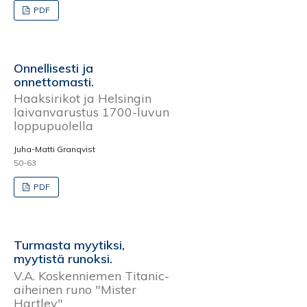
PDF
Onnellisesti ja
onnettomasti.
Haaksirikot ja Helsingin
laivanvarustus 1700-luvun
loppupuolella
Juha-Matti Granqvist
50-63
PDF
Turmasta myytiksi,
myytistä runoksi.
V.A. Koskenniemen Titanic-
aiheinen runo "Mister
Hartley"