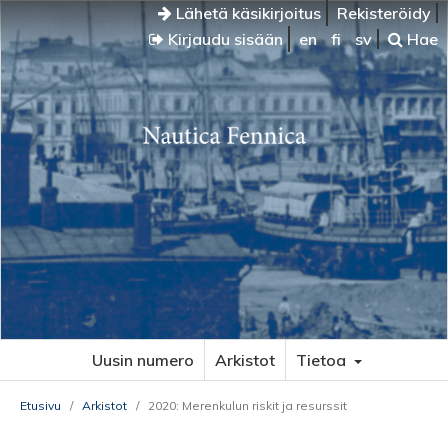
Lähetä käsikirjoitus
Rekisteröidy
Kirjaudu sisään
en
fi
sv
Hae
Uusin numero
Arkistot
Tietoa
Etusivu
/
Arkistot
/
2020: Merenkulun riskit ja resurssit