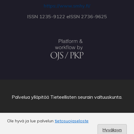
https://www.smhy.fi/
ISSN 1235-9122 eISSN 2736-9625
Palvelua ylläpitää
Tieteellisten seurain valtuuskunta
.
Ole hyvä ja lue palvelun
tietosuojaseloste
Hyväksyn