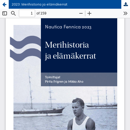
2023: Merihistoria ja elämäkerrat
Palvelua ylläpitää
Tieteellisten seurain valtuuskunta
.