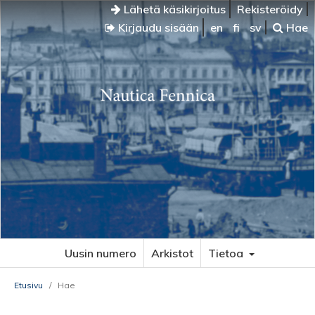
Lähetä käsikirjoitus
Rekisteröidy
Kirjaudu sisään
en
fi
sv
Hae
Uusin numero
Arkistot
Tietoa
Etusivu
/
Hae