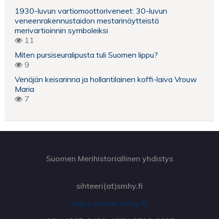
1930-luvun vartiomoottoriveneet: 30-luvun
veneenrakennustaidon mestarinäytteistä
merivartioinnin symboleiksi
11
Miten pursiseuralipusta tuli Suomen lippu?
9
Venäjän keisarinna ja hollantilainen koffi-laiva Vrouw
Maria
7
Suomen Merihistoriallinen yhdistys
sihteeri(at)smhy.fi
https://www.smhy.fi/