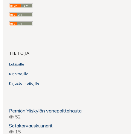
TIETOJA
Lukijoille
Kirjoittajille
Kirjastonhoitajille
Perniön Yliskylän venepolttohauta
52
Sotakorvauskuunarit
15