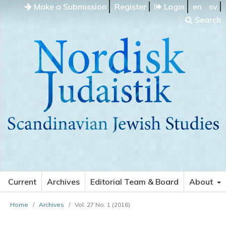
Make a Submission
Register
Login
en
sv
Search
Current
Archives
Editorial Team & Board
About
Home
/
Archives
/
Vol. 27 No. 1 (2016)