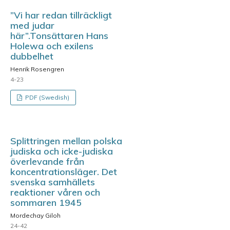
”Vi har redan tillräckligt
med judar
här”.Tonsättaren Hans
Holewa och exilens
dubbelhet
Henrik Rosengren
4-23
PDF (Swedish)
Splittringen mellan polska
judiska och icke-judiska
överlevande från
koncentrationsläger. Det
svenska samhällets
reaktioner våren och
sommaren 1945
Mordechay Giloh
24-42