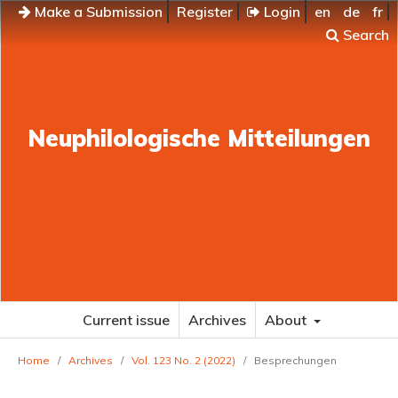
Make a Submission
Register
Login
en
de
fr
Search
Neuphilologische Mitteilungen
Current issue
Archives
About
Home
/
Archives
/
Vol. 123 No. 2 (2022)
/
Besprechungen