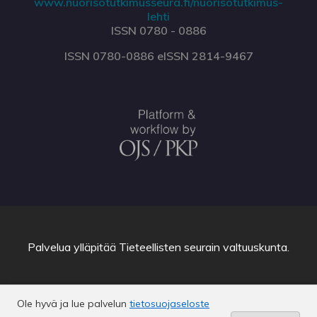
www.nuorisotutkimusseura.fi/nuorisotutkimus-
lehti
ISSN 0780 - 0886
ISSN 0780-0886 eISSN 2814-9467
Palvelua ylläpitää
Tieteellisten seurain valtuuskunta
.
Ole hyvä ja lue palvelun
tietosuojaseloste