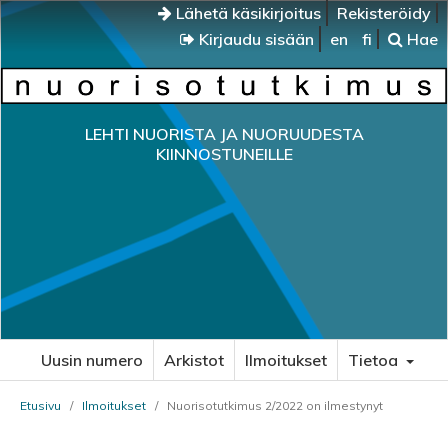
Lähetä käsikirjoitus
Rekisteröidy
Kirjaudu sisään
en
fi
Hae
LEHTI NUORISTA JA NUORUUDESTA
KIINNOSTUNEILLE
Uusin numero
Arkistot
Ilmoitukset
Tietoa
Etusivu
/
Ilmoitukset
/
Nuorisotutkimus 2/2022 on ilmestynyt