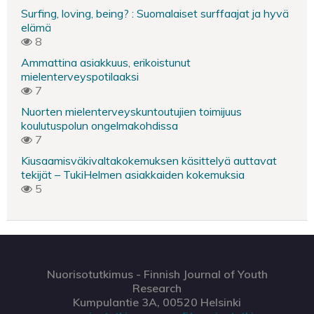
Surfing, loving, being? : Suomalaiset surffaajat ja hyvä
elämä
8
Ammattina asiakkuus, erikoistunut
mielenterveyspotilaaksi
7
Nuorten mielenterveyskuntoutujien toimijuus
koulutuspolun ongelmakohdissa
7
Kiusaamisväkivaltakokemuksen käsittelyä auttavat
tekijät – TukiHelmen asiakkaiden kokemuksia
5
Nuorisotutkimus - Finnish Journal of Youth
Research
Kumpulantie 3A, 00520 Helsinki