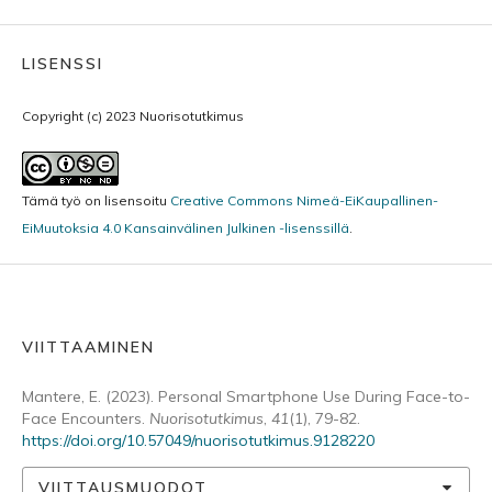
LISENSSI
Copyright (c) 2023 Nuorisotutkimus
Tämä työ on lisensoitu
Creative Commons Nimeä-EiKaupallinen-
EiMuutoksia 4.0 Kansainvälinen Julkinen -lisenssillä
.
VIITTAAMINEN
Mantere, E. (2023). Personal Smartphone Use During Face-to-
Face Encounters.
Nuorisotutkimus
,
41
(1), 79-82.
https://doi.org/10.57049/nuorisotutkimus.9128220
VIITTAUSMUODOT