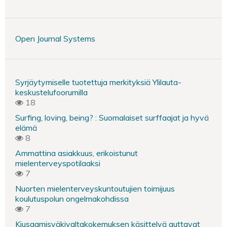
Open Journal Systems
Syrjäytymiselle tuotettuja merkityksiä Ylilauta-
keskustelufoorumilla
18
Surfing, loving, being? : Suomalaiset surffaajat ja hyvä
elämä
8
Ammattina asiakkuus, erikoistunut
mielenterveyspotilaaksi
7
Nuorten mielenterveyskuntoutujien toimijuus
koulutuspolun ongelmakohdissa
7
Kiusaamisväkivaltakokemuksen käsittelyä auttavat