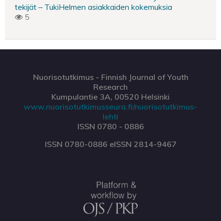
tekijät – TukiHelmen asiakkaiden kokemuksia
5
Nuorisotutkimus - Finnish Journal of Youth
Research
Kumpulantie 3A, 00520 Helsinki
www.nuorisotutkimusseura.fi/nuorisotutkimus-
lehti
ISSN 0780 - 0886
ISSN 0780-0886 eISSN 2814-9467