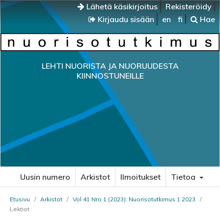
Lähetä käsikirjoitus
Rekisteröidy
Kirjaudu sisään
en
fi
Hae
LEHTI NUORISTA JA NUORUUDESTA
KIINNOSTUNEILLE
Uusin numero
Arkistot
Ilmoitukset
Tietoa
Etusivu
/
Arkistot
/
Vol 41 Nro 1 (2023): Nuorisotutkimus 1 2023
/
Lektiot