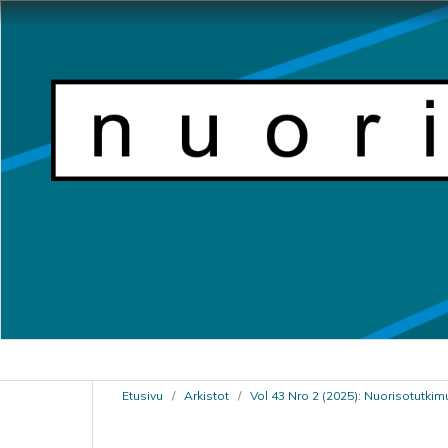
Etusivu
/
Arkistot
/
Vol 43 Nro 2 (2025): Nuorisotutkim