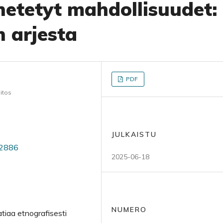
etetyt mahdollisuudet:
n arjesta
PDF
aitos
JULKAISTU
62886
2025-06-18
NUMERO
tiaa etnografisesti