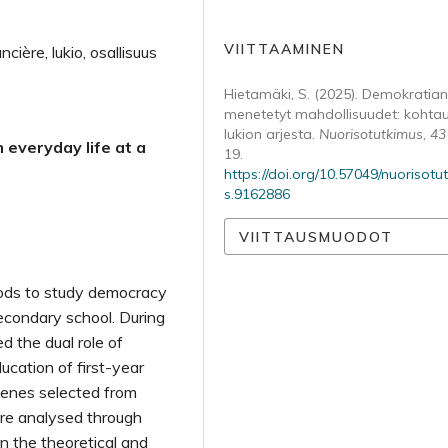
VIITTAAMINEN
ière, lukio, osallisuus
Hietamäki, S. (2025). Demokratian
menetetyt mahdollisuudet: kohtau
lukion arjesta.
Nuorisotutkimus
,
43
everyday life at a
19.
https://doi.org/10.57049/nuorisotu
s.9162886
VIITTAUSMUODOT
hods to study democracy
secondary school. During
d the dual role of
ucation of first-year
cenes selected from
are analysed through
n the theoretical and