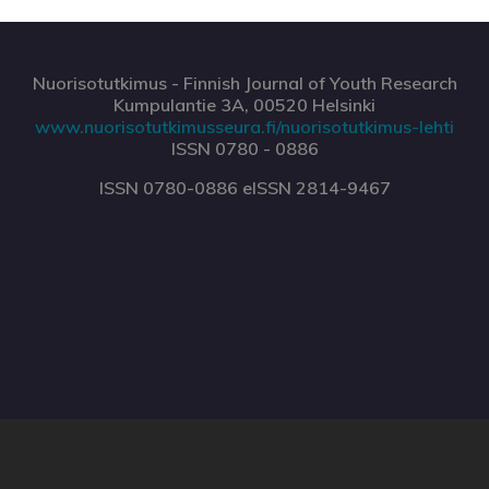
Nuorisotutkimus - Finnish Journal of Youth Research
Kumpulantie 3A, 00520 Helsinki
www.nuorisotutkimusseura.fi/nuorisotutkimus-lehti
ISSN 0780 - 0886
ISSN 0780-0886 eISSN 2814-9467