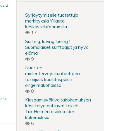
mus 2
Syrjäytymiselle tuotettuja
merkityksiä Ylilauta-
keskustelufoorumilla
17
Surfing, loving, being? :
Suomalaiset surffaajat ja hyvä
elämä
9
Nuorten
mielenterveyskuntoutujien
toimijuus koulutuspolun
ongelmakohdissa
8
mons
Kiusaamisväkivaltakokemuksen
käsittelyä auttavat tekijät –
TukiHelmen asiakkaiden
kokemuksia
6