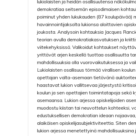
lukiolaisten ja heidän osallisuutensa näkökulm
demokratiaa seitsemän episodimaisen kohtauks
poiminut yhden lukukauden (87 koulupäivää) mi
havainnointijaksolta lukionsa aloittavien opisk
joukosta. Analysoin kohtauksia Jacques Ranc
teorian avulla demokratiakasvatuksen ja kriit
viitekehyksissä. Valikoidut kohtaukset näyttäv
yrittävät arjen keskellä tuottaa osallisuutta tar
mahdollisuuksia olla vuorovaikutuksessa ja vai
Lukiolaisten osallisuus törmää virallisen koulun
opettajan valta-asemaan tietävänä auktoritee
haastavat lukion vallitsevaa järjestystä kritis
koulun ja sen opettajien toimintatapoja sekä
asemaansa. Lukion arjessa opiskelijoiden ase
muodostu kiistan tai neuvottelun kohteeksi, v
edustuksellisen demokratian ideaan nojaavaa,
alaikäisen opiskelijasubjektiviteettia. Siten 
lukion arjessa menetettyinä mahdollisuuksina j