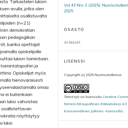
asta. Tarkastelen lukion
Vol 43 Nro 2 (2025): Nuorisotutki
en avulla, jotka olen
2025
ttaiselta osallistuvalta
elijoiden (n=21)
OSASTO
ièren demokratian
tisen pedagogiikan
Artikkelit
ät, kuinka opettajat
joamalla opiskelijoille
kuttaa lukion toimintaan.
LISENSSI
 toimintatapoihin ja
ttina. Opiskelijat myös
Copyright (c) 2025 Nuorisotutkimus
oimalla hienovaraisesti
 kyseenalaistamalla omaa
ma ei kuitenkaan
Tämä työ on lisensoitu
Creative Com
aan lukio vahvistaa
Nimeä-EiKaupallinen-EiMuutoksia 4.0
 osallistettavan
Kansainvälinen Julkinen -lisenssillä
.
demokratia näyttäytyy
a lukio