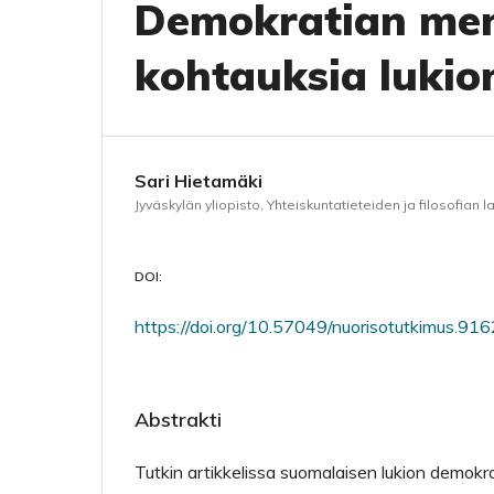
Demokratian men
kohtauksia lukio
Sari Hietamäki
Jyväskylän yliopisto, Yhteiskuntatieteiden ja filosofian l
DOI:
https://doi.org/10.57049/nuorisotutkimus.91
Abstrakti
Tutkin artikkelissa suomalaisen lukion demokra