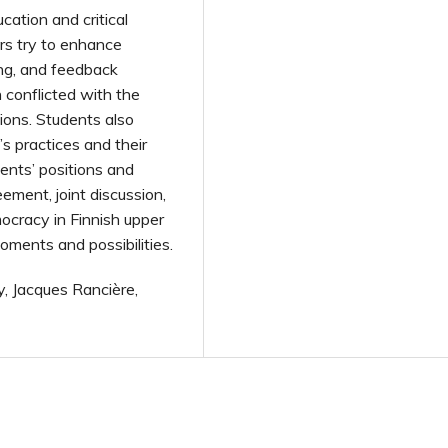
ation and critical
s try to enhance
ing, and feedback
 conflicted with the
ions. Students also
’s practices and their
ents’ positions and
ment, joint discussion,
mocracy in Finnish upper
oments and possibilities.
, Jacques Rancière,