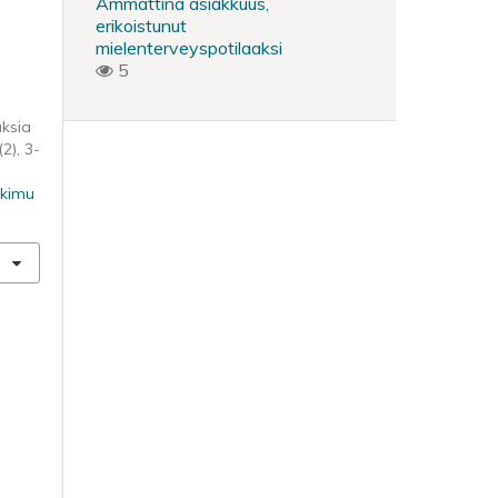
Ammattina asiakkuus,
erikoistunut
mielenterveyspotilaaksi
5
ksia
(2), 3-
tkimu