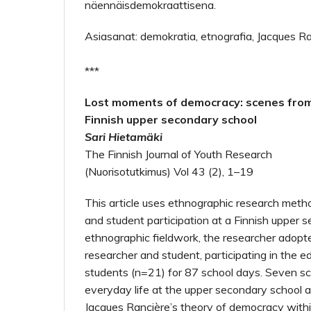
näennäisdemokraattisena.
Asiasanat: demokratia, etnografia, Jacques Ranc
***
Lost moments of democracy: scenes from 
Finnish upper secondary school
Sari Hietamäki
The Finnish Journal of Youth Research
(Nuorisotutkimus) Vol 43 (2), 1–19
This article uses ethnographic research met
and student participation at a Finnish upper 
ethnographic fieldwork, the researcher adopte
researcher and student, participating in the ed
students (n=21) for 87 school days. Seven s
everyday life at the upper secondary school 
Jacques Rancière’s theory of democracy withi