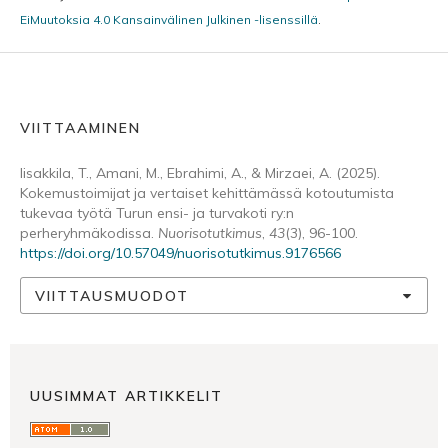
EiMuutoksia 4.0 Kansainvälinen Julkinen -lisenssillä
.
VIITTAAMINEN
Iisakkila, T., Amani, M., Ebrahimi, A., & Mirzaei, A. (2025).
Kokemustoimijat ja vertaiset kehittämässä kotoutumista
tukevaa työtä Turun ensi- ja turvakoti ry:n
perheryhmäkodissa.
Nuorisotutkimus
,
43
(3), 96-100.
https://doi.org/10.57049/nuorisotutkimus.9176566
VIITTAUSMUODOT
UUSIMMAT ARTIKKELIT