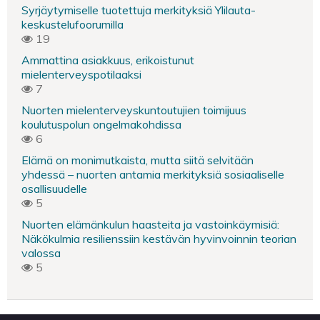
Syrjäytymiselle tuotettuja merkityksiä Ylilauta-
keskustelufoorumilla
19
Ammattina asiakkuus, erikoistunut
mielenterveyspotilaaksi
7
Nuorten mielenterveyskuntoutujien toimijuus
koulutuspolun ongelmakohdissa
6
Elämä on monimutkaista, mutta siitä selvitään
yhdessä – nuorten antamia merkityksiä sosiaaliselle
osallisuudelle
5
Nuorten elämänkulun haasteita ja vastoinkäymisiä:
Näkökulmia resilienssiin kestävän hyvinvoinnin teorian
valossa
5