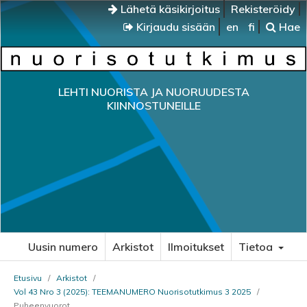
Lähetä käsikirjoitus
Rekisteröidy
Kirjaudu sisään
en
fi
Hae
LEHTI NUORISTA JA NUORUUDESTA
KIINNOSTUNEILLE
Uusin numero
Arkistot
Ilmoitukset
Tietoa
Etusivu
/
Arkistot
/
Vol 43 Nro 3 (2025): TEEMANUMERO Nuorisotutkimus 3 2025
/
Puheenvuorot