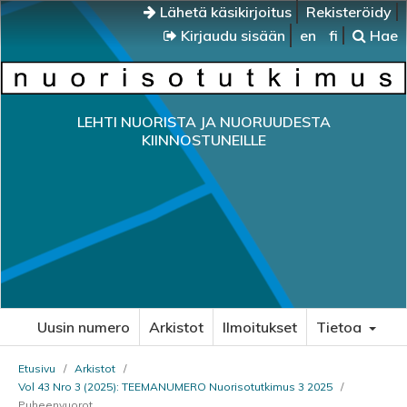
Lähetä käsikirjoitus
Rekisteröidy
Kirjaudu sisään
en
fi
Hae
LEHTI NUORISTA JA NUORUUDESTA
KIINNOSTUNEILLE
Uusin numero
Arkistot
Ilmoitukset
Tietoa
Etusivu
/
Arkistot
/
Vol 43 Nro 3 (2025): TEEMANUMERO Nuorisotutkimus 3 2025
/
Puheenvuorot