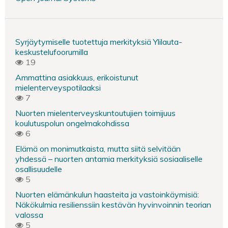
Syrjäytymiselle tuotettuja merkityksiä Ylilauta-
keskustelufoorumilla
19
Ammattina asiakkuus, erikoistunut
mielenterveyspotilaaksi
7
Nuorten mielenterveyskuntoutujien toimijuus
koulutuspolun ongelmakohdissa
6
Elämä on monimutkaista, mutta siitä selvitään
yhdessä – nuorten antamia merkityksiä sosiaaliselle
osallisuudelle
5
Nuorten elämänkulun haasteita ja vastoinkäymisiä:
Näkökulmia resilienssiin kestävän hyvinvoinnin teorian
valossa
5