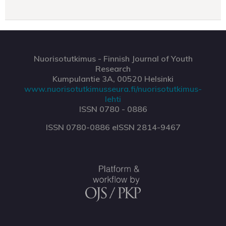
Nuorisotutkimus - Finnish Journal of Youth
Research
Kumpulantie 3A, 00520 Helsinki
www.nuorisotutkimusseura.fi/nuorisotutkimus-
lehti
ISSN 0780 - 0886
ISSN 0780-0886 eISSN 2814-9467