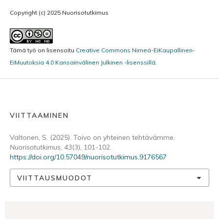
Copyright (c) 2025 Nuorisotutkimus
Tämä työ on lisensoitu
Creative Commons Nimeä-EiKaupallinen-
EiMuutoksia 4.0 Kansainvälinen Julkinen -lisenssillä
.
VIITTAAMINEN
Valtonen, S. (2025). Toivo on yhteinen tehtävämme.
Nuorisotutkimus
,
43
(3), 101-102.
https://doi.org/10.57049/nuorisotutkimus.9176567
VIITTAUSMUODOT