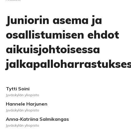
Juniorin asema ja
osallistumisen ehdot
aikuisjohtoisessa
jalkapalloharrastukse
Tytti Soini
Jyväskylän yliopisto
Hannele Harjunen
Jyväskylän yliopisto
Anna-Katriina Salmikangas
Jyväskylän yliopisto