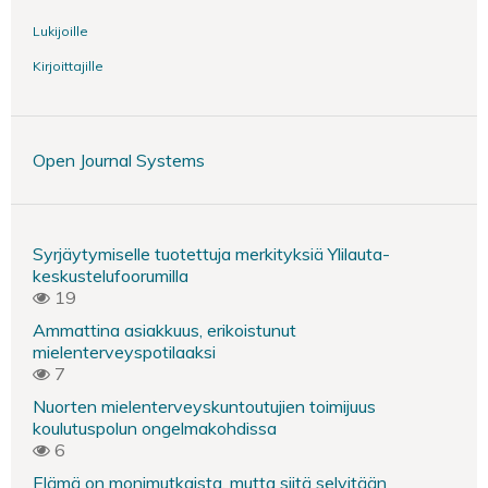
Lukijoille
Kirjoittajille
Open Journal Systems
Syrjäytymiselle tuotettuja merkityksiä Ylilauta-
keskustelufoorumilla
19
Ammattina asiakkuus, erikoistunut
mielenterveyspotilaaksi
7
Nuorten mielenterveyskuntoutujien toimijuus
koulutuspolun ongelmakohdissa
6
Elämä on monimutkaista, mutta siitä selvitään