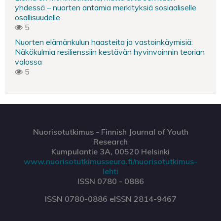
yhdessä – nuorten antamia merkityksiä sosiaaliselle
osallisuudelle
5
Nuorten elämänkulun haasteita ja vastoinkäymisiä:
Näkökulmia resilienssiin kestävän hyvinvoinnin teorian
valossa
5
Nuorisotutkimus - Finnish Journal of Youth
Research
Kumpulantie 3A, 00520 Helsinki
www.nuorisotutkimusseura.fi/nuorisotutkimus-
lehti
ISSN 0780 - 0886
ISSN 0780-0886 eISSN 2814-9467