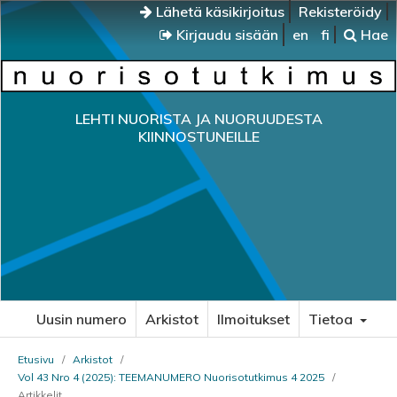
Lähetä käsikirjoitus
Rekisteröidy
Kirjaudu sisään
en
fi
Hae
LEHTI NUORISTA JA NUORUUDESTA
KIINNOSTUNEILLE
Uusin numero
Arkistot
Ilmoitukset
Tietoa
Etusivu
/
Arkistot
/
Vol 43 Nro 4 (2025): TEEMANUMERO Nuorisotutkimus 4 2025
/
Artikkelit