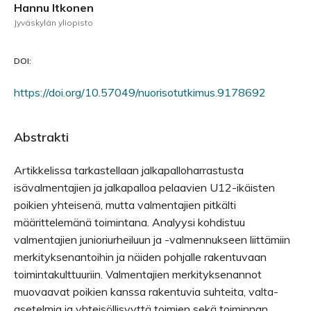
Hannu Itkonen
Jyväskylän yliopisto
DOI:
https://doi.org/10.57049/nuorisotutkimus.9178692
Abstrakti
Artikkelissa tarkastellaan jalkapalloharrastusta
isävalmentajien ja jalkapalloa pelaavien U12-ikäisten
poikien yhteisenä, mutta valmentajien pitkälti
määrittelemänä toimintana. Analyysi kohdistuu
valmentajien junioriurheiluun ja -valmennukseen liittämiin
merkityksenantoihin ja näiden pohjalle rakentuvaan
toimintakulttuuriin. Valmentajien merkityksenannot
muovaavat poikien kanssa rakentuvia suhteita, valta-
asetelmia ja yhteisöllisyyttä toimien sekä toiminnan