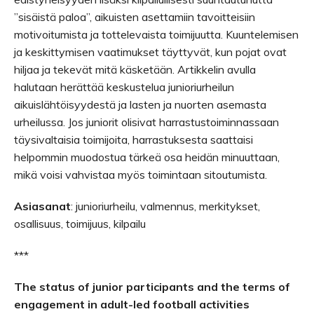
”sisäistä paloa”, aikuisten asettamiin tavoitteisiin
motivoitumista ja tottelevaista toimijuutta. Kuuntelemisen
ja keskittymisen vaatimukset täyttyvät, kun pojat ovat
hiljaa ja tekevät mitä käsketään. Artikkelin avulla
halutaan herättää keskustelua junioriurheilun
aikuislähtöisyydestä ja lasten ja nuorten asemasta
urheilussa. Jos juniorit olisivat harrastustoiminnassaan
täysivaltaisia toimijoita, harrastuksesta saattaisi
helpommin muodostua tärkeä osa heidän minuuttaan,
mikä voisi vahvistaa myös toimintaan sitoutumista.
Asiasanat
: junioriurheilu, valmennus, merkitykset,
osallisuus, toimijuus, kilpailu
***
The status of junior participants and the terms of
engagement in adult-led football activities