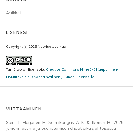
Artikkelit
LISENSSI
Copyright (c) 2025 Nuorisotutkimus
Tämä työ on lisensoitu
Creative Commons Nimeä-EiKaupallinen-
EiMuutoksia 4.0 Kansainvälinen Julkinen -lisenssillä
.
VIITTAAMINEN
Soini, T., Harjunen, H., Salmikangas, A.-K., & Itkonen, H. (2025).
Juniorin asema ja osallistumisen ehdot aikuisjohtoisessa