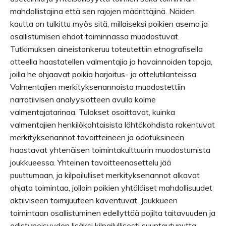
mahdollistajina että sen rajojen määrittäjinä. Näiden
kautta on tulkittu myös sitä, millaiseksi poikien asema ja
osallistumisen ehdot toiminnassa muodostuvat.
Tutkimuksen aineistonkeruu toteutettiin etnografisella
otteella haastatellen valmentajia ja havainnoiden tapoja,
joilla he ohjaavat poikia harjoitus- ja ottelutilanteissa.
Valmentajien merkityksenannoista muodostettiin
narratiivisen analyysiotteen avulla kolme
valmentajatarinaa. Tulokset osoittavat, kuinka
valmentajien henkilökohtaisista lähtökohdista rakentuvat
merkityksenannot tavoitteineen ja odotuksineen
haastavat yhtenäisen toimintakulttuurin muodostumista
joukkueessa. Yhteinen tavoitteenasettelu jää
puuttumaan, ja kilpailulliset merkityksenannot alkavat
ohjata toimintaa, jolloin poikien yhtäläiset mahdollisuudet
aktiiviseen toimijuuteen kaventuvat. Joukkueen
toimintaan osallistuminen edellyttää pojilta taitavuuden ja
edistyneisyyden lisäksi kilpailullisesti suuntautunutta