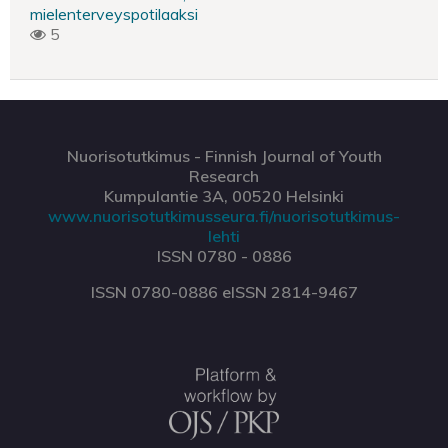
mielenterveyspotilaaksi
5
Nuorisotutkimus - Finnish Journal of Youth
Research
Kumpulantie 3A, 00520 Helsinki
www.nuorisotutkimusseura.fi/nuorisotutkimus-
lehti
ISSN 0780 - 0886
ISSN 0780-0886 eISSN 2814-9467