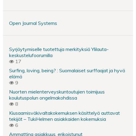
Open Journal Systems
Syrjäytymiselle tuotettuja merkityksiä Ylilauta-
keskustelufoorumilla
17
Surfing, loving, being? : Suomalaiset surffaajat ja hyvä
elämä
9
Nuorten mielenterveyskuntoutujien toimijuus
koulutuspolun ongelmakohdissa
8
Kiusaamisväkivaltakokemuksen käsittelyä auttavat
tekijät – TukiHelmen asiakkaiden kokemuksia
6
Ammattina asiakkuus, erikoistunut