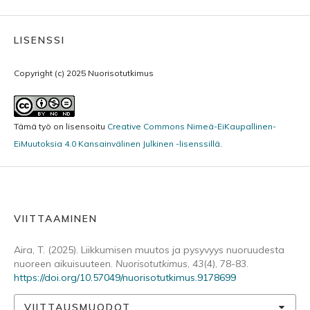
LISENSSI
Copyright (c) 2025 Nuorisotutkimus
Tämä työ on lisensoitu
Creative Commons Nimeä-EiKaupallinen-
EiMuutoksia 4.0 Kansainvälinen Julkinen -lisenssillä
.
VIITTAAMINEN
Aira, T. (2025). Liikkumisen muutos ja pysyvyys nuoruudesta
nuoreen aikuisuuteen.
Nuorisotutkimus
,
43
(4), 78-83.
https://doi.org/10.57049/nuorisotutkimus.9178699
VIITTAUSMUODOT