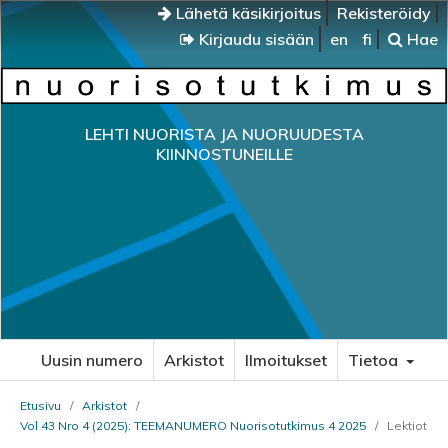
Lähetä käsikirjoitus
Rekisteröidy
Kirjaudu sisään
en
fi
Hae
LEHTI NUORISTA JA NUORUUDESTA
KIINNOSTUNEILLE
Uusin numero
Arkistot
Ilmoitukset
Tietoa
Etusivu
/
Arkistot
/
Vol 43 Nro 4 (2025): TEEMANUMERO Nuorisotutkimus 4 2025
/
Lektiot