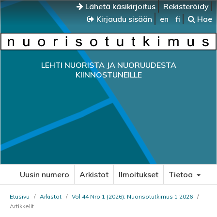
Lähetä käsikirjoitus
Rekisteröidy
Kirjaudu sisään
en
fi
Hae
LEHTI NUORISTA JA NUORUUDESTA
KIINNOSTUNEILLE
Uusin numero
Arkistot
Ilmoitukset
Tietoa
Etusivu
/
Arkistot
/
Vol 44 Nro 1 (2026): Nuorisotutkimus 1 2026
/
Artikkelit