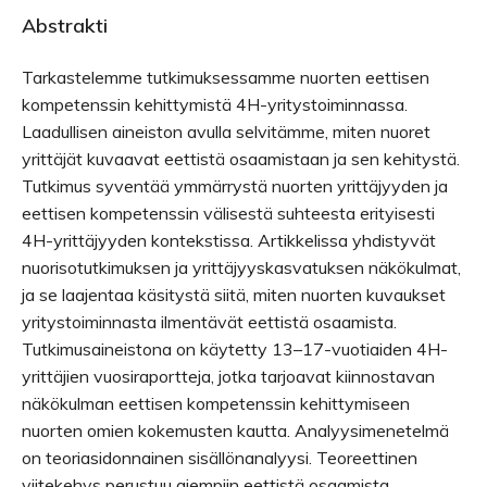
Abstrakti
Tarkastelemme tutkimuksessamme nuorten eettisen
kompetenssin kehittymistä 4H-yritystoiminnassa.
Laadullisen aineiston avulla selvitämme, miten nuoret
yrittäjät kuvaavat eettistä osaamistaan ja sen kehitystä.
Tutkimus syventää ymmärrystä nuorten yrittäjyyden ja
eettisen kompetenssin välisestä suhteesta erityisesti
4H-yrittäjyyden kontekstissa. Artikkelissa yhdistyvät
nuorisotutkimuksen ja yrittäjyyskasvatuksen näkökulmat,
ja se laajentaa käsitystä siitä, miten nuorten kuvaukset
yritystoiminnasta ilmentävät eettistä osaamista.
Tutkimusaineistona on käytetty 13–17-vuotiaiden 4H-
yrittäjien vuosiraportteja, jotka tarjoavat kiinnostavan
näkökulman eettisen kompetenssin kehittymiseen
nuorten omien kokemusten kautta. Analyysimenetelmä
on teoriasidonnainen sisällönanalyysi. Teoreettinen
viitekehys perustuu aiempiin eettistä osaamista