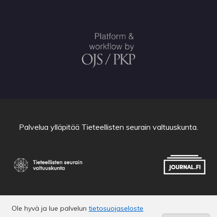
Palvelua ylläpitää
Tieteellisten seurain valtuuskunta
.
Ole hyvä ja lue palvelun
tietosuojaseloste