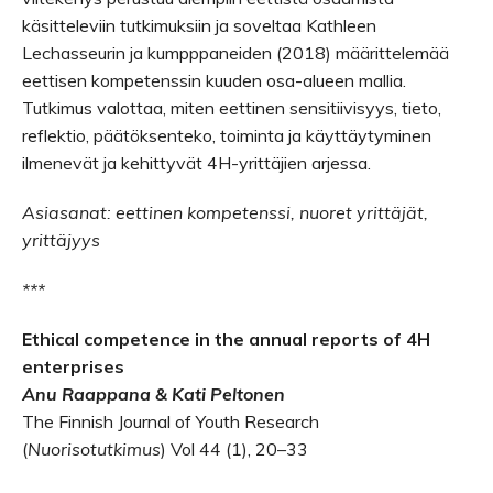
käsitteleviin tutkimuksiin ja soveltaa Kathleen
Lechasseurin ja kumpppaneiden (2018) määrittelemää
eettisen kompetenssin kuuden osa-alueen mallia.
Tutkimus valottaa, miten eettinen sensitiivisyys, tieto,
reflektio, päätöksenteko, toiminta ja käyttäytyminen
ilmenevät ja kehittyvät 4H-yrittäjien arjessa.
Asiasanat: eettinen kompetenssi, nuoret yrittäjät,
yrittäjyys
***
Ethical competence in the annual reports of 4H
enterprises
Anu Raappana & Kati Peltonen
The Finnish Journal of Youth Research
(
Nuorisotutkimus
) Vol 44 (1), 20–33