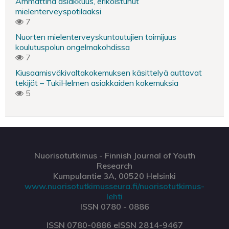
Ammattina asiakkuus, erikoistunut
mielenterveyspotilaaksi
7
Nuorten mielenterveyskuntoutujien toimijuus
koulutuspolun ongelmakohdissa
7
Kiusaamisväkivaltakokemuksen käsittelyä auttavat
tekijät – TukiHelmen asiakkaiden kokemuksia
5
Nuorisotutkimus - Finnish Journal of Youth
Research
Kumpulantie 3A, 00520 Helsinki
www.nuorisotutkimusseura.fi/nuorisotutkimus-
lehti
ISSN 0780 - 0886
ISSN 0780-0886 eISSN 2814-9467