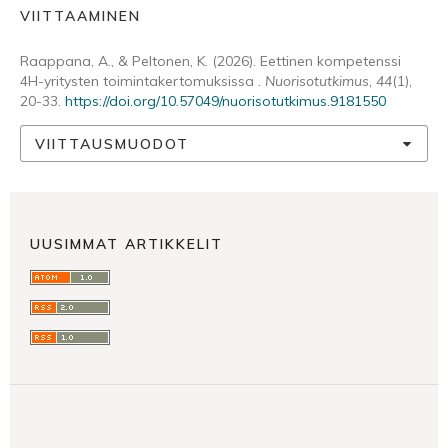
VIITTAAMINEN
Raappana, A., & Peltonen, K. (2026). Eettinen kompetenssi
4H-yritysten toimintakertomuksissa .
Nuorisotutkimus
,
44
(1),
20-33.
https://doi.org/10.57049/nuorisotutkimus.9181550
VIITTAUSMUODOT
UUSIMMAT ARTIKKELIT