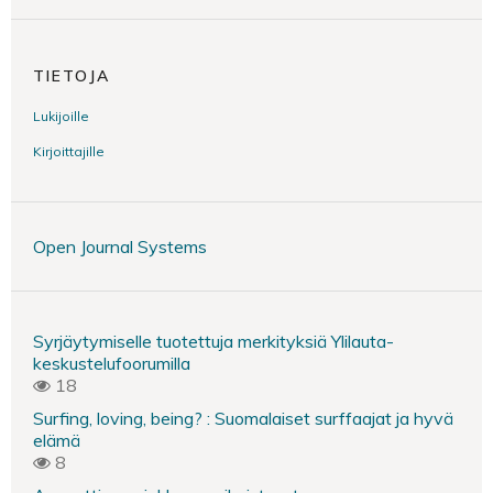
TIETOJA
Lukijoille
Kirjoittajille
Open Journal Systems
Syrjäytymiselle tuotettuja merkityksiä Ylilauta-
keskustelufoorumilla
18
Surfing, loving, being? : Suomalaiset surffaajat ja hyvä
elämä
8