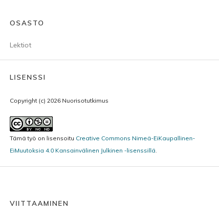
OSASTO
Lektiot
LISENSSI
Copyright (c) 2026 Nuorisotutkimus
Tämä työ on lisensoitu
Creative Commons Nimeä-EiKaupallinen-
EiMuutoksia 4.0 Kansainvälinen Julkinen -lisenssillä
.
VIITTAAMINEN