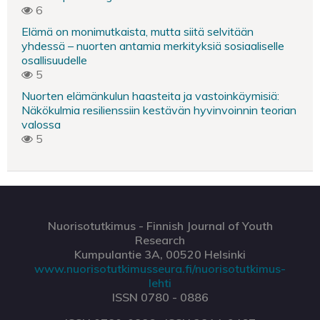
6
Elämä on monimutkaista, mutta siitä selvitään
yhdessä – nuorten antamia merkityksiä sosiaaliselle
osallisuudelle
5
Nuorten elämänkulun haasteita ja vastoinkäymisiä:
Näkökulmia resilienssiin kestävän hyvinvoinnin teorian
valossa
5
Nuorisotutkimus - Finnish Journal of Youth
Research
Kumpulantie 3A, 00520 Helsinki
www.nuorisotutkimusseura.fi/nuorisotutkimus-
lehti
ISSN 0780 - 0886