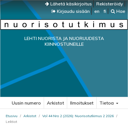
Lähetä käsikirjoitus
Rekisteröidy
Kirjaudu sisään
en
fi
Hae
LEHTI NUORISTA JA NUORUUDESTA
KIINNOSTUNEILLE
Uusin numero
Arkistot
Ilmoitukset
Tietoa
Etusivu
/
Arkistot
/
Vol 44 Nro 2 (2026): Nuorisotutkimus 2 2026
/
Lektiot