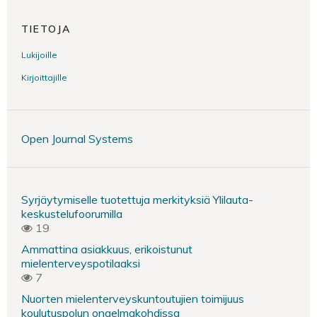
TIETOJA
Lukijoille
Kirjoittajille
Open Journal Systems
Syrjäytymiselle tuotettuja merkityksiä Ylilauta-
keskustelufoorumilla
19
Ammattina asiakkuus, erikoistunut
mielenterveyspotilaaksi
7
Nuorten mielenterveyskuntoutujien toimijuus
koulutuspolun ongelmakohdissa