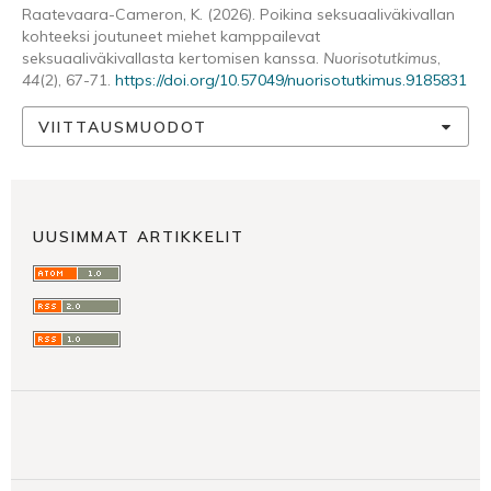
Raatevaara-Cameron, K. (2026). Poikina seksuaaliväkivallan
kohteeksi joutuneet miehet kamppailevat
seksuaaliväkivallasta kertomisen kanssa.
Nuorisotutkimus
,
44
(2), 67-71.
https://doi.org/10.57049/nuorisotutkimus.9185831
VIITTAUSMUODOT
UUSIMMAT ARTIKKELIT