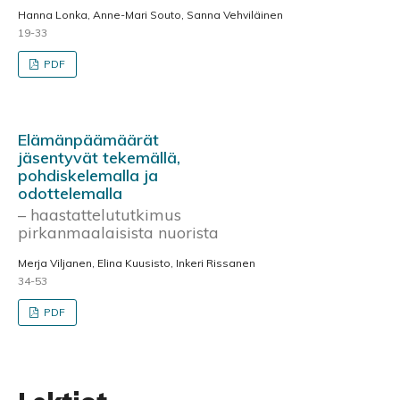
Hanna Lonka, Anne-Mari Souto, Sanna Vehviläinen
19-33
PDF
Elämänpäämäärät
jäsentyvät tekemällä,
pohdiskelemalla ja
odottelemalla
– haastattelututkimus
pirkanmaalaisista nuorista
Merja Viljanen, Elina Kuusisto, Inkeri Rissanen
34-53
PDF