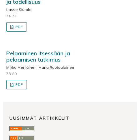
ja todellisuus
Lasse Siurala
74-77
PDF
Pelaaminen itsessään ja
pelaamisen tutkimus
Mikko Meriläinen, Maria Ruotsalainen
78-80
PDF
UUSIMMAT ARTIKKELIT