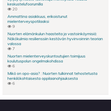
keskustelufoorumilla
20
Ammattina asiakkuus, erikoistunut
mielenterveyspotilaaksi
9
Nuorten elämänkulun haasteita ja vastoinkäymisiä:
Näkökulmia resilienssiin kestävän hyvinvoinnin teorian
valossa
7
Nuorten mielenterveyskuntoutujien toimijuus
koulutuspolun ongelmakohdissa
6
Mikä on opo-asia? : Nuorten tulkinnat tehostetusta
henkilökohtaisesta oppilaanohjauksesta
6