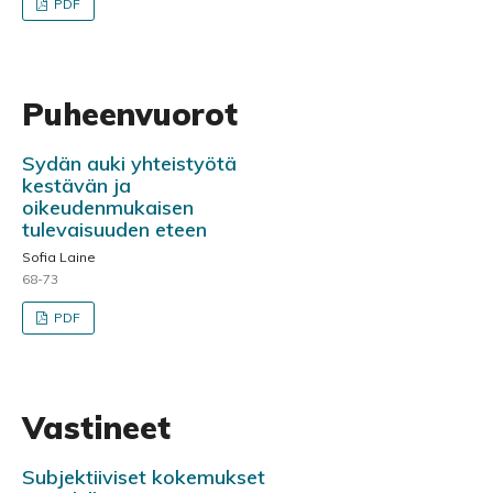
PDF
Puheenvuorot
Sydän auki yhteistyötä
kestävän ja
oikeudenmukaisen
tulevaisuuden eteen
Sofia Laine
68-73
PDF
Vastineet
Subjektiiviset kokemukset