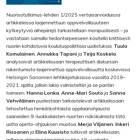
Nuorisotutkimus-lehden 1/2025 vertaisarvioiduissa
artikkeleissa laajennettuun oppivelvollisuuteen
kytkeytyviä aihepiirejä tarkastellaan monipuolisesti – ja
vastataan samalla tiedontarpeeseen käsitellä kriittisesti
nuoriin kohdistuvia koulutuspoliittisia uudistuksia.
Tuula
Komulainen
,
Annukka Tapani
ja
Teija Koskela
analysoivat artikkelissaan terapeuttisen diskurssin
rakentumista laajennettua oppivelvollisuutta koskevissa
Helsingin Sanomien
lehtikirjoituksissa vuosilta 2019–
2021; ajalta, jolloin lakia valmisteltiin ja se pantiin
toimeen.
Hanna Lonka
,
Anne-Mari Souto
ja
Sanna
Vehviläinen
puolestaan tarkastelevat artikkelissaan
tehostettua henkilökohtaista oppilaanohjausta
saaneiden 9.-luokkalaisten nuorten näkökulmista tätä
uutta opinto-ohjauksen muotoa.
Merja Viljanen
,
Inkeri
Rissanen
ja
Elina Kuusisto
tutkivat artikkelissaan,
millaisia elämänpäämääriä joukko 19-vuotiaita