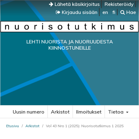
Lähetä käsikirjoitus
Rekisteröidy
Kirjaudu sisään
en
fi
Hae
LEHTI NUORISTA JA NUORUUDESTA
KIINNOSTUNEILLE
Uusin numero
Arkistot
Ilmoitukset
Tietoa
Etusivu
/
Arkistot
/
Vol 43 Nro 1 (2025): Nuorisotutkimus 1 2025