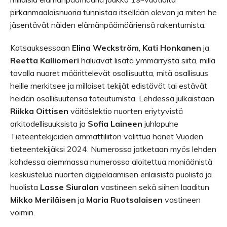
pirkanmaalaisnuoria tunnistaa itsellään olevan ja miten he
jäsentävät näiden elämänpäämääriensä rakentumista.
Katsauksessaan
Elina Weckström
,
Kati Honkanen
ja
Reetta Kalliomeri
haluavat lisätä ymmärrystä siitä, millä
tavalla nuoret määrittelevät osallisuutta, mitä osallisuus
heille merkitsee ja millaiset tekijät edistävät tai estävät
heidän osallisuutensa toteutumista. Lehdessä julkaistaan
Riikka Oittisen
väitöslektio nuorten eriytyvistä
arkitodellisuuksista ja
Sofia Laineen
juhlapuhe
Tieteentekijöiden ammattiliiton valittua hänet Vuoden
tieteentekijäksi 2024. Numerossa jatketaan myös lehden
kahdessa aiemmassa numerossa aloitettua moniäänistä
keskustelua nuorten digipelaamisen erilaisista puolista ja
huolista
Lasse Siuralan
vastineen sekä siihen laaditun
Mikko Meriläisen
ja
Maria Ruotsalaisen
vastineen
voimin.