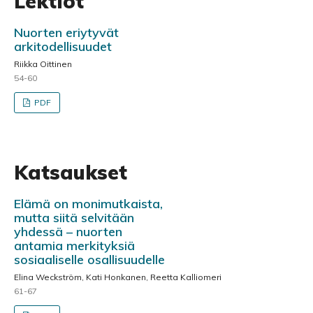
Lektiot
Nuorten eriytyvät
arkitodellisuudet
Riikka Oittinen
54-60
PDF
Katsaukset
Elämä on monimutkaista,
mutta siitä selvitään
yhdessä – nuorten
antamia merkityksiä
sosiaaliselle osallisuudelle
Elina Weckström, Kati Honkanen, Reetta Kalliomeri
61-67