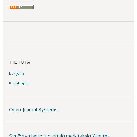
TIETOJA
Lukijoille
Kirjoittajille
Open Journal Systems
Syrjäytymiselle tuotettuja merkityksiä Ylilauta-