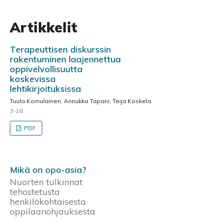
Artikkelit
Terapeuttisen diskurssin
rakentuminen laajennettua
oppivelvollisuutta
koskevissa
lehtikirjoituksissa
Tuula Komulainen, Annukka Tapani, Teija Koskela
3-18
PDF
Mikä on opo-asia?
Nuorten tulkinnat
tehostetusta
henkilökohtaisesta
oppilaanohjauksesta