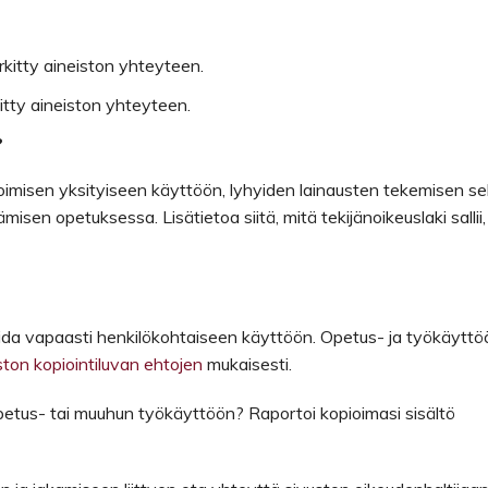
erkitty aineiston yhteyteen.
kitty aineiston yhteyteen.
?
opioimisen yksityiseen käyttöön, lyhyiden lainausten tekemisen s
sen opetuksessa. Lisätietoa siitä, mitä tekijänoikeuslaki sallii,
ioida vapaasti henkilökohtaiseen käyttöön. Opetus- ja työkäyttö
ton kopiointiluvan ehtojen
mukaisesti.
 opetus- tai muuhun työkäyttöön? Raportoi kopioimasi sisältö