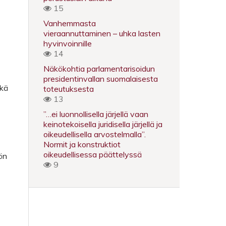
15
Vanhemmasta
vieraannuttaminen – uhka lasten
hyvinvoinnille
14
Näkökohtia parlamentarisoidun
presidentinvallan suomalaisesta
ekä
toteutuksesta
13
”…ei luonnollisella järjellä vaan
keinotekoisella juridisella järjellä ja
oikeudellisella arvostelmalla”.
Normit ja konstruktiot
oikeudellisessa päättelyssä
ön
9