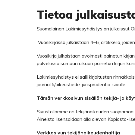
Tietoa julkaisust
Suomalainen Lakimiesyhdistys on julkaissut O
Vuosikirjassa julkaistaan 4–6, artikkelia, joid
Vuosikirja julkaistaan avoimesti painetun kirja
palvelussa samaan aikaan painetun kirjan kan
Lakimiesyhdistys ei salli kirjoitusten rinnakkais
journal.fi/oikeustiede-jurisprudentia-sivulle.
Tämän verkkosivun sisällön tekijä- ja käy
Sivustollamme on tekijänoikeuden suojaamaa 
Aineisto lisensoidaan alla olevan Kopiosto-lis
Verkkosivun tekijänoikeudenhaltija