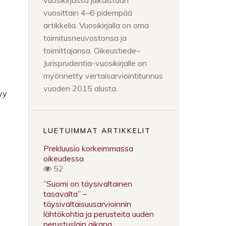
vuosikirjassa julkaistaan
vuosittain 4–6 pidempää
artikkelia. Vuosikirjalla on oma
toimitusneuvostonsa ja
toimittajansa. Oikeustiede–
Jurisprudentia-vuosikirjalle on
myönnetty vertaisarviointitunnus
vuoden 2015 alusta.
tyy
LUETUIMMAT ARTIKKELIT
Prekluusio korkeimmassa
oikeudessa
52
”Suomi on täysivaltainen
tasavalta” –
täysivaltaisuusarvioinnin
lähtökohtia ja perusteita uuden
perustuslain aikana