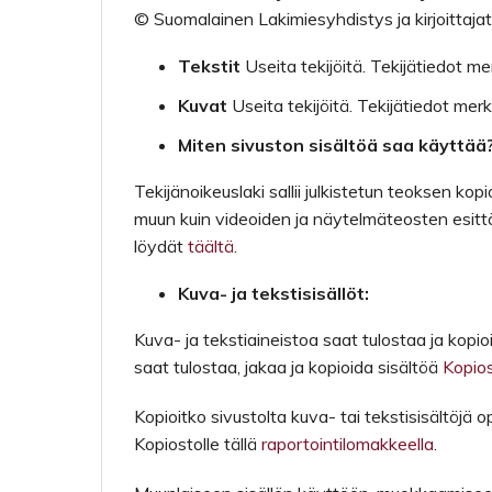
© Suomalainen Lakimiesyhdistys ja kirjoittajat
Tekstit
Useita tekijöitä. Tekijätiedot m
Kuvat
Useita tekijöitä. Tekijätiedot mer
Miten sivuston sisältöä saa käyttää
Tekijänoikeuslaki sallii julkistetun teoksen k
muun kuin videoiden ja näytelmäteosten esittämi
löydät
täältä
.
Kuva- ja tekstisisällöt:
Kuva- ja tekstiaineistoa saat tulostaa ja kop
saat tulostaa, jakaa ja kopioida sisältöä
Kopios
Kopioitko sivustolta kuva- tai tekstisisältöjä
Kopiostolle tällä
raportointilomakkeella
.