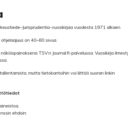
a
ikeustiede–Jurisprudentia-vuosikirjaa vuodesta 1971 alkaen.
en ohjelaajuus on 40–80 sivua.
n näköispainoksena TSV:n Journal.fi-palvelussa. Vuosikirja ilmes
ssa.
tallentamista, mutta tietokantoihin voi liittää suoran linkin
ttötiedot
aineistoa.
enssin ehdoin: