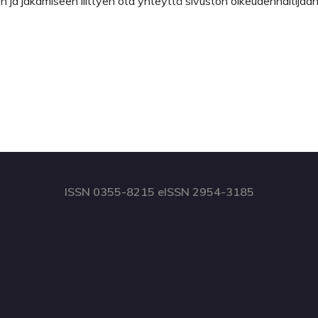
ja jakamiseen liittyen ota yhteyttä sivuston oikeudenhaltijaan
ISSN 0355-8215 eISSN 2954-3185