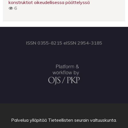
konstruktiot oikeudellisessa päättelyssä
6
ISSN 0355-8215 eISSN 2954-3185
Palvelua ylläpitää
Tieteellisten seurain valtuuskunta
.