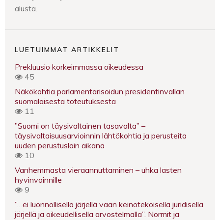
alusta.
LUETUIMMAT ARTIKKELIT
Prekluusio korkeimmassa oikeudessa
45
Näkökohtia parlamentarisoidun presidentinvallan
suomalaisesta toteutuksesta
11
”Suomi on täysivaltainen tasavalta” –
täysivaltaisuusarvioinnin lähtökohtia ja perusteita
uuden perustuslain aikana
10
Vanhemmasta vieraannuttaminen – uhka lasten
hyvinvoinnille
9
”…ei luonnollisella järjellä vaan keinotekoisella juridisella
järjellä ja oikeudellisella arvostelmalla”. Normit ja