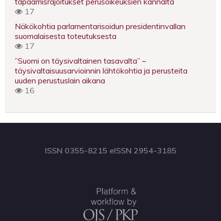
tapaamisrajoitukset perusoikeuksien kannalta
17
Näkökohtia parlamentarisoidun presidentinvallan
suomalaisesta toteutuksesta
17
”Suomi on täysivaltainen tasavalta” –
täysivaltaisuusarvioinnin lähtökohtia ja perusteita
uuden perustuslain aikana
16
ISSN 0355-8215 eISSN 2954-3185