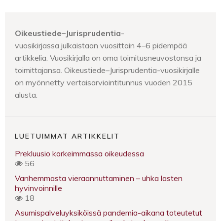
Oikeustiede–Jurisprudentia
-
vuosikirjassa julkaistaan vuosittain 4–6 pidempää
artikkelia. Vuosikirjalla on oma toimitusneuvostonsa ja
toimittajansa. Oikeustiede–Jurisprudentia-vuosikirjalle
on myönnetty vertaisarviointitunnus vuoden 2015
alusta.
LUETUIMMAT ARTIKKELIT
Prekluusio korkeimmassa oikeudessa
56
Vanhemmasta vieraannuttaminen – uhka lasten
hyvinvoinnille
18
Asumispalveluyksiköissä pandemia-aikana toteutetut