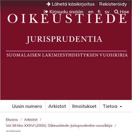
Lähetä käsikirjoitus
Rekisteröidy
Kirjaudu sisään
en
fi
sv
Hae
Uusin numero
Arkistot
Ilmoitukset
Tietoa
Etusivu
/
Arkistot
/
Vol 36 Nro XXXVI (2003): Oikeustiede-Jurisprudentia-vuosikirja
/
Artikkelit