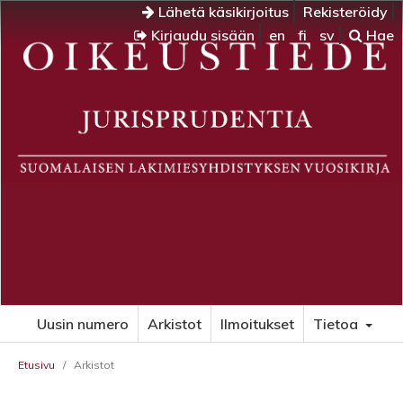
Lähetä käsikirjoitus
Rekisteröidy
Kirjaudu sisään
en
fi
sv
Hae
Uusin numero
Arkistot
Ilmoitukset
Tietoa
Etusivu
/
Arkistot