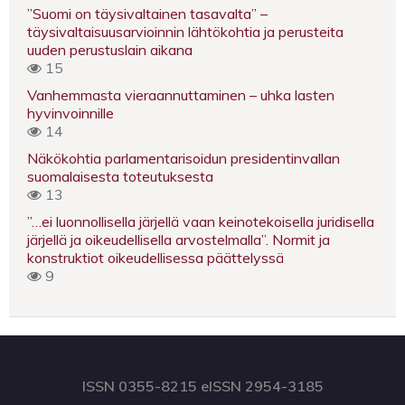
”Suomi on täysivaltainen tasavalta” –
täysivaltaisuusarvioinnin lähtökohtia ja perusteita
uuden perustuslain aikana
15
Vanhemmasta vieraannuttaminen – uhka lasten
hyvinvoinnille
14
Näkökohtia parlamentarisoidun presidentinvallan
suomalaisesta toteutuksesta
13
”…ei luonnollisella järjellä vaan keinotekoisella juridisella
järjellä ja oikeudellisella arvostelmalla”. Normit ja
konstruktiot oikeudellisessa päättelyssä
9
ISSN 0355-8215 eISSN 2954-3185