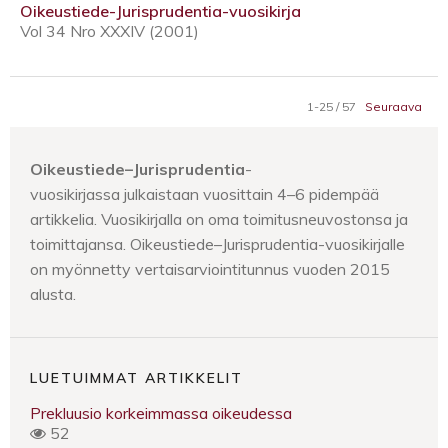
Oikeustiede-Jurisprudentia-vuosikirja
Vol 34 Nro XXXIV (2001)
1-25 / 57
Seuraava
Oikeustiede–Jurisprudentia
-
vuosikirjassa julkaistaan vuosittain 4–6 pidempää
artikkelia. Vuosikirjalla on oma toimitusneuvostonsa ja
toimittajansa. Oikeustiede–Jurisprudentia-vuosikirjalle
on myönnetty vertaisarviointitunnus vuoden 2015
alusta.
LUETUIMMAT ARTIKKELIT
Prekluusio korkeimmassa oikeudessa
52