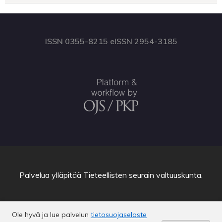
ISSN 0355-8215 eISSN 2954-3185
Palvelua ylläpitää
Tieteellisten seurain valtuuskunta
.
Ole hyvä ja lue palvelun
tietosuojaseloste