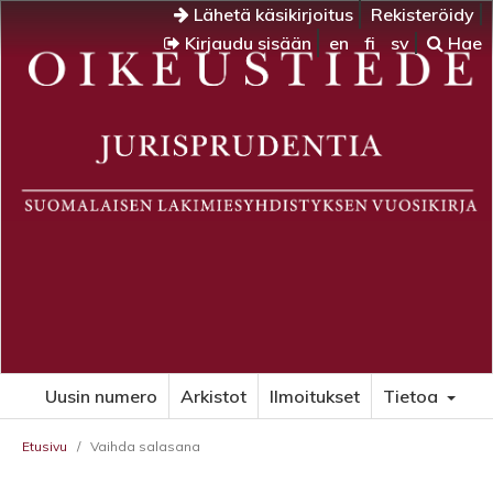
Lähetä käsikirjoitus
Rekisteröidy
Kirjaudu sisään
en
fi
sv
Hae
Uusin numero
Arkistot
Ilmoitukset
Tietoa
Etusivu
/
Vaihda salasana