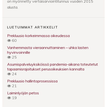
on myönnetty vertaisarviointitunnus vuoden 2015
alusta.
LUETUIMMAT ARTIKKELIT
Prekluusio korkeimmassa oikeudessa
60
Vanhemmasta vieraannuttaminen – uhka lasten
hyvinvoinnille
25
Asumispalveluyksiköissä pandemia-aikana toteutetut
tapaamisrajoitukset perusoikeuksien kannalta
24
Prekluusio hallintoprosessissa
21
Laiminlyöjän petos
19