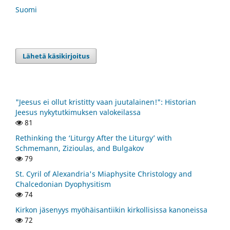
Suomi
Lähetä käsikirjoitus
"Jeesus ei ollut kristitty vaan juutalainen!": Historian
Jeesus nykytutkimuksen valokeilassa
81
Rethinking the ‘Liturgy After the Liturgy’ with
Schmemann, Zizioulas, and Bulgakov
79
St. Cyril of Alexandria's Miaphysite Christology and
Chalcedonian Dyophysitism
74
Kirkon jäsenyys myöhäisantiikin kirkollisissa kanoneissa
72