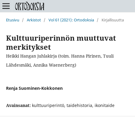
Etusivu
/
Arkistot
/
Vol 61 (2021): Ortodoksia
/
Kirjallisuutta
Kulttuuriperinnön muuttuvat
merkitykset
Heikki Hangan juhlakirja (toim. Hanna Pirinen, Tuuli
Lähdesmäki, Annika Waenerberg)
Renja Suominen-Kokkonen
Avainsanat:
kulttuuriperintö, taidehistoria, ikonitaide