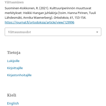
Viittaaminen
Suominen-Kokkonen, R. (2021). Kulttuuriperinnön muuttuvat
merkitykset: Heikki Hangan juhlakirja (toim. Hanna Pirinen, Tuuli
Lähdesmäki, Annika Waenerberg).
Ortodoksia
,
61
, 153-154.
https://journal.fi/ortodoksia/article/view/129996
Viittausmuodot
Tietoja
Lukijoille
Kirjoittajille
Kirjastonhoitajille
Kieli
English