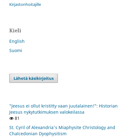
Kirjastonhoitajille
Kieli
English
Suomi
Lähetä käsikirjoitus
"Jeesus ei ollut kristitty vaan juutalainen!": Historian
Jeesus nykytutkimuksen valokeilassa
81
St. Cyril of Alexandria's Miaphysite Christology and
Chalcedonian Dyophysitism