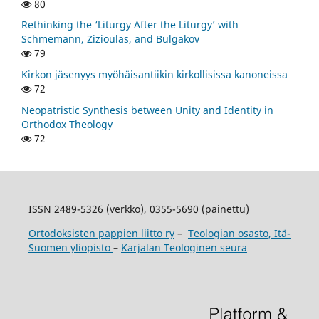
80
Rethinking the ‘Liturgy After the Liturgy’ with
Schmemann, Zizioulas, and Bulgakov
79
Kirkon jäsenyys myöhäisantiikin kirkollisissa kanoneissa
72
Neopatristic Synthesis between Unity and Identity in
Orthodox Theology
72
ISSN 2489-5326 (verkko), 0355-5690 (painettu)
Ortodoksisten pappien liitto ry
–
Teologian osasto, Itä-
Suomen yliopisto
–
Karjalan Teologinen seura