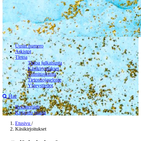
Uusin numero
Arkistot
Tietoa
Tietoa julkaisusta
Käsikirjoitukset
Toimituskunta
Tietosuojaseloste
Yhteystiedot
Hae
Rekisteröidy
Kirjaudu sisään
Etusivu
/
Käsikirjoitukset