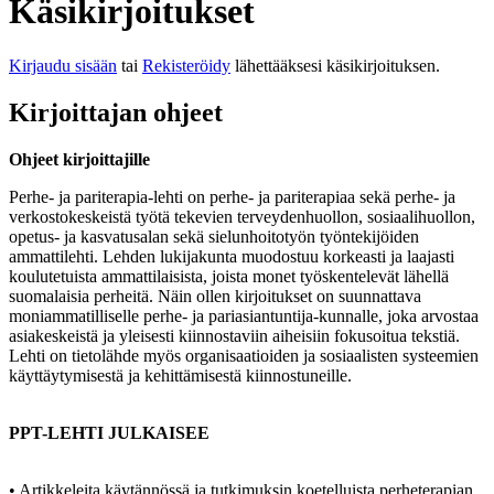
Käsikirjoitukset
Kirjaudu sisään
tai
Rekisteröidy
lähettääksesi käsikirjoituksen.
Kirjoittajan ohjeet
Ohjeet kirjoittajille
Perhe- ja pariterapia-lehti on perhe- ja pariterapiaa sekä perhe- ja
verkostokeskeistä työtä tekevien terveydenhuollon, sosiaalihuollon,
opetus- ja kasvatusalan sekä sielunhoitotyön työntekijöiden
ammattilehti. Lehden lukijakunta muodostuu korkeasti ja laajasti
koulutetuista ammattilaisista, joista monet työskentelevät lähellä
suomalaisia perheitä. Näin ollen kirjoitukset on suunnattava
moniammatilliselle perhe- ja pariasiantuntija-kunnalle, joka arvostaa
asiakeskeistä ja yleisesti kiinnostaviin aiheisiin fokusoitua tekstiä.
Lehti on tietolähde myös organisaatioiden ja sosiaalisten systeemien
käyttäytymisestä ja kehittämisestä kiinnostuneille.
PPT-LEHTI JULKAISEE
• Artikkeleita käytännössä ja tutkimuksin koetelluista perheterapian