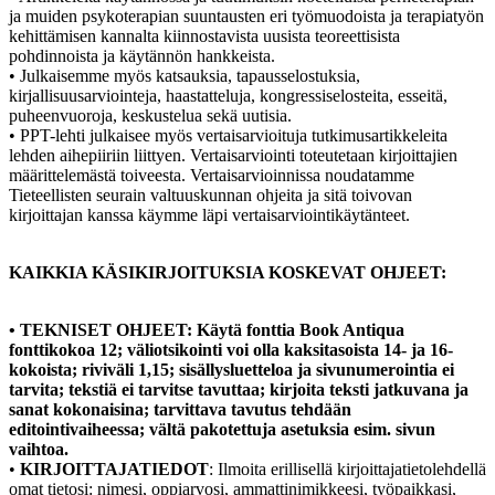
ja muiden psykoterapian suuntausten eri työmuodoista ja terapiatyön
kehittämisen kannalta kiinnostavista uusista teoreettisista
pohdinnoista ja käytännön hankkeista.
• Julkaisemme myös katsauksia, tapausselostuksia,
kirjallisuusarviointeja, haastatteluja, kongressiselosteita, esseitä,
puheenvuoroja, keskustelua sekä uutisia.
• PPT-lehti julkaisee myös vertaisarvioituja tutkimusartikkeleita
lehden aihepiiriin liittyen. Vertaisarviointi toteutetaan kirjoittajien
määrittelemästä toiveesta. Vertaisarvioinnissa noudatamme
Tieteellisten seurain valtuuskunnan ohjeita ja sitä toivovan
kirjoittajan kanssa käymme läpi vertaisarviointikäytänteet.
KAIKKIA KÄSIKIRJOITUKSIA KOSKEVAT OHJEET:
• TEKNISET OHJEET: Käytä fonttia Book Antiqua
fonttikokoa 12; väliotsikointi voi olla kaksitasoista 14- ja 16-
kokoista; riviväli 1,15; sisällysluetteloa ja sivunumerointia ei
tarvita; tekstiä ei tarvitse tavuttaa; kirjoita teksti jatkuvana ja
sanat kokonaisina; tarvittava tavutus tehdään
editointivaiheessa; vältä pakotettuja asetuksia esim. sivun
vaihtoa.
•
KIRJOITTAJATIEDOT
: Ilmoita erillisellä kirjoittajatietolehdellä
omat tietosi: nimesi, oppiarvosi, ammattinimikkeesi, työpaikkasi,