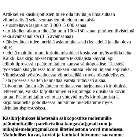
Artikkelien käsikirjoitusten tulee olla tiiviitä ja ilmaisultaan
viimeisteltyjä sekä seuraavien ohjeiden mukaisia:
• suositeltava laajuus on 3 000–5 000 sanaa
• artikkelien alkuun liitetään noin 100–150 sanan pituinen tiivistelmä
sekä avainsanalista (3–5 avainsanaa)
• lähdeviitteet tulee merkitä asianmukaisesti (ks. edellä ja alla oleva
ohje)
• edellä mainitut muut kirjoittamisohjeet koskevat myös artikkeleita
Kaikki käsikirjoitukset riippumatta tekstilajista käyvät läpi
editointiprosessin päätoimittajien kanssa sähköpostitse. Tekstejä
työstetään siis yhdessä toimituksen kanssa lehden linjaan sopivaksi.
Viimeisessä työstövaiheessa viimeistellään myös oikeakielisyys.
Tätä prosessia varten kannattaa varata riittävästi aikaa.
Toivomme tämän käytänteen rohkaisevan tarjoamaan kirjoituksia
lehteemme, vaikka kirjoittaminen ei kirjoittajalle olisikaan kovin
tuttua. Päätoimittajiin voi ottaa yhteyttä myös kirjoittamista ja
kirjoitusaihetta pohdittaessa; autamme mielellämme myös
kirjoittamisprosessissa.
Käsikirjoitukset lähetetään sähköpostitse molemmille
päätoimittajille: paivikristiina.kangas(at)gmail.com ja
mikajniemela(at)gmail.com liitetiedostona word-muodossa.
Mahdolliset kuvat, kuviot ja taulukot toivomme saavamme