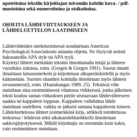
upotettuina tekstiin kirjoittajan toivomiin kohtiin kuva- / pdf-
muotoisina sekä numeroituina ja otsikoituina.
OHJEITA LÄHDEVIITTAUKSEEN JA
LÄHDELUETTELON LAATIMISEEN
Lähdeviitteiden merkitsemisessä noudatetaan American
Psychological Associationin antamia ohjeita. Ne löytyvät netistä
hakusanoilla APA style tai APA tyyli.
Käytetyt lähteet merkitään tekstiin ilmoittamalla tekijä ja lähteen
vuosiluku suluissa, esim. (Gergen & Gergen 1991). Suorat sitaatit
ilmaistaan lainausmerkein ja kirjoitetaan alkuperäiskielellä ja myös
käännetään. Suorien sitaattien kohdalla ilmoitetaan myös lähteen
sivunumero(t), esim. (Haarakangas 1989, 25). Tekstissä viite
mainitaan aina ensimmäisessä viitatussa virkkeessä, jonka jälkeinen
teksti kuuluu saman viittauksen piiriin seuraavaan lähdeviitteeseen
saakka tai kappaleen loppuun. Kappaleen vaihduttua lähde
mainitaan uudelleen, vaikka se jatkuisi samana kappaleesta toiseen.
Lähdeluettelossa lähteet (esimerkkinä kirja, artikkeli toimitetussa
teoksessa / lehdessä sekä aikakauslehtiartikkeli) ilmoitetaan
aakkosjärjestyksessä. Mikäli kirjoittajia on enemmän kuin kaksi,
vain ensimmäinen mainitaan.