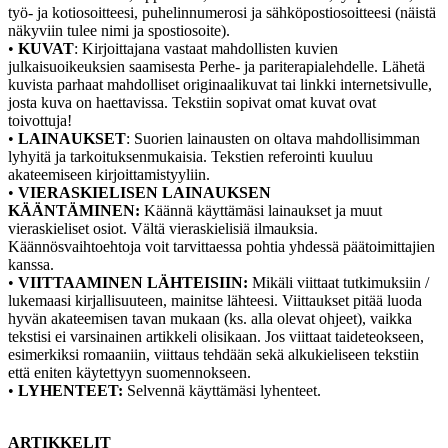
työ- ja kotiosoitteesi, puhelinnumerosi ja sähköpostiosoitteesi (näistä
näkyviin tulee nimi ja spostiosoite).
•
KUVAT
: Kirjoittajana vastaat mahdollisten kuvien
julkaisuoikeuksien saamisesta Perhe- ja pariterapialehdelle. Lähetä
kuvista parhaat mahdolliset originaalikuvat tai linkki internetsivulle,
josta kuva on haettavissa. Tekstiin sopivat omat kuvat ovat
toivottuja!
•
LAINAUKSET
: Suorien lainausten on oltava mahdollisimman
lyhyitä ja tarkoituksenmukaisia. Tekstien referointi kuuluu
akateemiseen kirjoittamistyyliin.
•
VIERASKIELISEN LAINAUKSEN
KÄÄNTÄMINEN:
Käännä käyttämäsi lainaukset ja muut
vieraskieliset osiot. Vältä vieraskielisiä ilmauksia.
Käännösvaihtoehtoja voit tarvittaessa pohtia yhdessä päätoimittajien
kanssa.
•
VIITTAAMINEN LÄHTEISIIN:
Mikäli viittaat tutkimuksiin /
lukemaasi kirjallisuuteen, mainitse lähteesi. Viittaukset pitää luoda
hyvän akateemisen tavan mukaan (ks. alla olevat ohjeet), vaikka
tekstisi ei varsinainen artikkeli olisikaan. Jos viittaat taideteokseen,
esimerkiksi romaaniin, viittaus tehdään sekä alkukieliseen tekstiin
että eniten käytettyyn suomennokseen.
•
LYHENTEET:
Selvennä käyttämäsi lyhenteet.
ARTIKKELIT