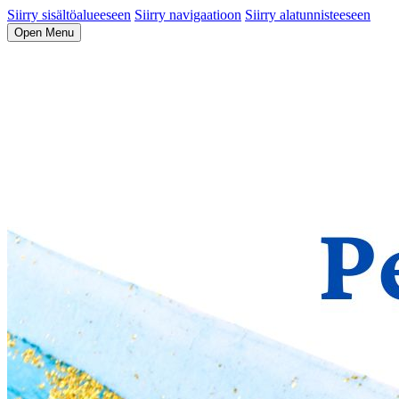
Siirry sisältöalueeseen
Siirry navigaatioon
Siirry alatunnisteeseen
Open Menu