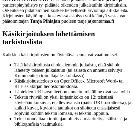
pariterapiayhdistys ry. pidättää oikeuden julkaistuihin kirjoituksiin.
Oikeuksien pidättäminen koskee tieteellisesti arvioituja artikkeleita.
Kirjoitusten käyttölupia koskevissa asioissa voi kääntyä vastaavan
päätoimittajan
Tanja Pihlajan
puoleen tanja(at)tuntumaa.fi
Käsikirjoituksen lähettämisen
tarkistuslista
Kaikkien käsikirjoitusten on täytettävä seuraavat vaatimukset.
Tätä käsikirjoitusta ei ole aiemmin julkaistu, eikä sitä ole
lähetetty toiseen julkaisuun (tai asiasta on annettu selvitys
Kommentteja toimittajalle -kohdassa).
Käsikirjoitustiedosto on OpenOffice-, Microsoft Word- tai
RTF-asiakirjan tiedostomuodossa.
Lähteiden URL-osoitteet on annettu, mikäli ne ovat saatavilla.
Tekstin riviväli on yksi; kirjasinkoko on 12; tekstissä
käytetään kursiivia, ei alleviivausta (paitsi URL-osoitteissa); ja
kaikki kuvat, kuviot ja taulukot on sijoitettu ensisijaisesti
sopiviin kohtiin tekstin lomaan, ei tekstin loppuun.
Teksti noudattaa kirjoittajan ohjeissa määriteltyjä stilistisiä ja
bibliografisia vaatimuksia.