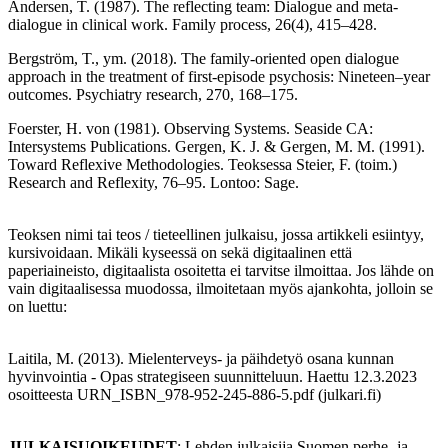
Andersen, T. (1987). The reflecting team: Dialogue and meta‐
dialogue in clinical work. Family process, 26(4), 415–428.
Bergström, T., ym. (2018). The family-oriented open dialogue
approach in the treatment of first-episode psychosis: Nineteen–year
outcomes. Psychiatry research, 270, 168–175.
Foerster, H. von (1981). Observing Systems. Seaside CA:
Intersystems Publications. Gergen, K. J. & Gergen, M. M. (1991).
Toward Reflexive Methodologies. Teoksessa Steier, F. (toim.)
Research and Reflexity, 76–95. Lontoo: Sage.
Teoksen nimi tai teos / tieteellinen julkaisu, jossa artikkeli esiintyy,
kursivoidaan. Mikäli kyseessä on sekä digitaalinen että
paperiaineisto, digitaalista osoitetta ei tarvitse ilmoittaa. Jos lähde on
vain digitaalisessa muodossa, ilmoitetaan myös ajankohta, jolloin se
on luettu:
Laitila, M. (2013). Mielenterveys- ja päihdetyö osana kunnan
hyvinvointia - Opas strategiseen suunnitteluun. Haettu 12.3.2023
osoitteesta URN_ISBN_978-952-245-886-5.pdf (julkari.fi)
JULKAISUOIKEUDET
: Lehden julkaisija Suomen perhe- ja