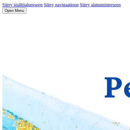
Siirry sisältöalueeseen
Siirry navigaatioon
Siirry alatunnisteeseen
Open Menu