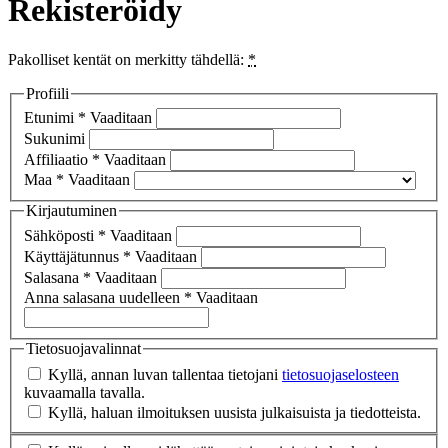
Rekisteröidy
Pakolliset kentät on merkitty tähdellä:
*
Profiili
Etunimi
*
Vaaditaan
Sukunimi
Affiliaatio
*
Vaaditaan
Maa
*
Vaaditaan
Kirjautuminen
Sähköposti
*
Vaaditaan
Käyttäjätunnus
*
Vaaditaan
Salasana
*
Vaaditaan
Anna salasana uudelleen
*
Vaaditaan
Tietosuojavalinnat
Kyllä, annan luvan tallentaa tietojani
tietosuojaselosteen
kuvaamalla tavalla.
Kyllä, haluan ilmoituksen uusista julkaisuista ja tiedotteista.