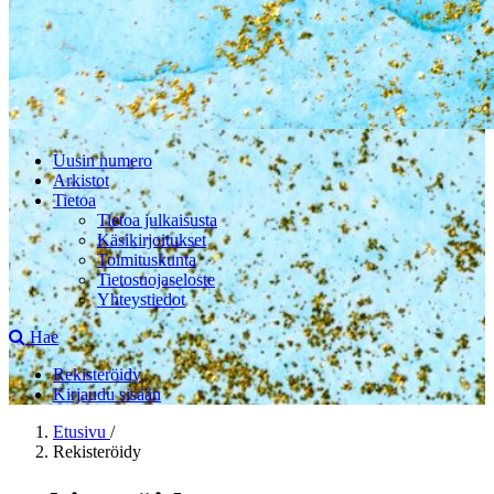
Uusin numero
Arkistot
Tietoa
Tietoa julkaisusta
Käsikirjoitukset
Toimituskunta
Tietosuojaseloste
Yhteystiedot
Hae
Rekisteröidy
Kirjaudu sisään
Etusivu
/
Rekisteröidy