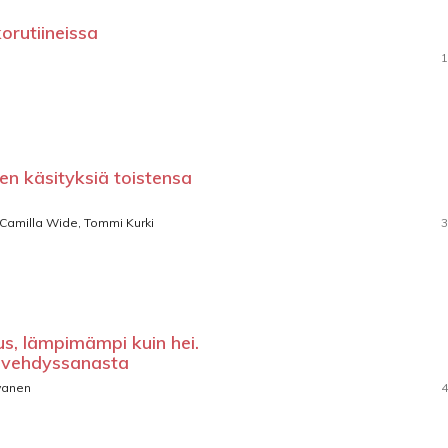
rutiineissa
1
en käsityksiä toistensa
 Camilla Wide, Tommi Kurki
3
s, lämpimämpi kuin hei.
ervehdyssanasta
lvanen
4