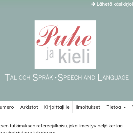
Lähetä käsikirjo
numero
Arkistot
Kirjoittajille
Ilmoitukset
Tietoa
ksen tutkimuksen refereejulkaisu, joka ilmestyy neljä kertaa