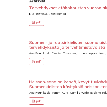
Artikkelit
Tervehdykset etäkokousten vuoronjako
Ella Raatikka, Salla Kurhila
pdf
Suomen- ja ruotsinkielisten suomalaist
tervehdyksistä ja tervehtimistavoista
Anu Rouhikoski, Eveliina Tolvanen, Hanna Lappalainen,
pdf
Heissan-sana on kepeä, kevyt tuulahdu
Suomenkielisten käsityksiä heissan-t
Anu Rouhikoski, Tommi Kurki, Camilla Wide, Eveliina To
pdf