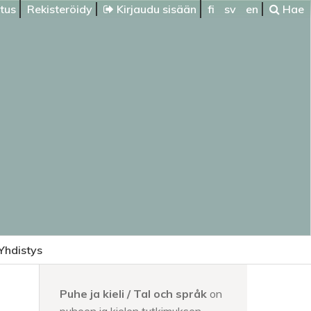
itus
Rekisteröidy
Kirjaudu sisään
fi
sv
en
Hae
Yhdistys
Puhe ja kieli / Tal och språk
on