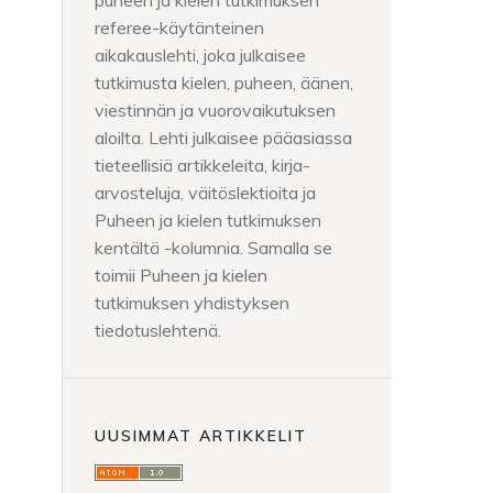
puheen ja kielen tutkimuksen
referee-käytänteinen
aikakauslehti, joka julkaisee
tutkimusta kielen, puheen, äänen,
viestinnän ja vuorovaikutuksen
aloilta. Lehti julkaisee pääasiassa
tieteellisiä artikkeleita, kirja-
arvosteluja, väitöslektioita ja
Puheen ja kielen tutkimuksen
kentältä -kolumnia. Samalla se
toimii Puheen ja kielen
tutkimuksen yhdistyksen
tiedotuslehtenä.
UUSIMMAT ARTIKKELIT