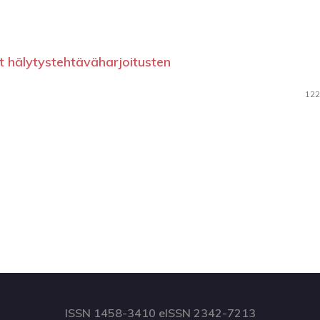
t hälytystehtäväharjoitusten
122
ISSN 1458-3410 eISSN 2342-7213