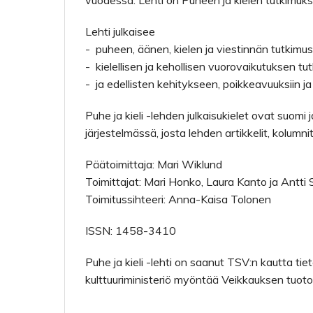
vuodessa. Lehti on Puheen ja kielen tutkimuk
Lehti julkaisee
- puheen, äänen, kielen ja viestinnän tutkimu
- kielellisen ja kehollisen vuorovaikutuksen tu
- ja edellisten kehitykseen, poikkeavuuksiin j
Puhe ja kieli -lehden julkaisukielet ovat suomi
järjestelmässä, josta lehden artikkelit, kolumni
Päätoimittaja: Mari Wiklund
Toimittajat: Mari Honko, Laura Kanto ja Antti 
Toimitussihteeri: Anna-Kaisa Tolonen
ISSN: 1458-3410
Puhe ja kieli -lehti on saanut TSV:n kautta tie
kulttuuriministeriö myöntää Veikkauksen tuoto