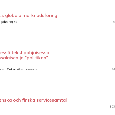
EA:s globala marknadsföring
, John Hajek
6
sessä tekstipohjaisessa
alaisen ja ”poliitikon”
ueira, Pekka Abrahamsson
84
venska och finska servicesamtal
103