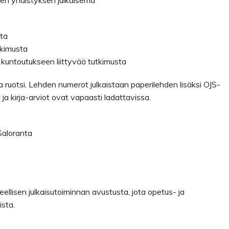
sen yhdistyksen julkaisema
sta
tkimusta
a kuntoutukseen liittyvää tutkimusta
 ja ruotsi. Lehden numerot julkaistaan paperilehden lisäksi OJS-
t ja kirja-arviot ovat vapaasti ladattavissa.
Saloranta
teellisen julkaisutoiminnan avustusta, jota opetus- ja
ista.