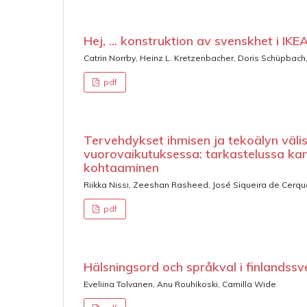
Hej, ... konstruktion av svenskhet i IK
Catrin Norrby, Heinz L. Kretzenbacher, Doris Schüpbach
pdf
Tervehdykset ihmisen ja tekoälyn väli
vuorovaikutuksessa: tarkastelussa kans
kohtaaminen
Riikka Nissi, Zeeshan Rasheed, José Siqueira de Cerq
pdf
Hälsningsord och språkval i finlandss
Eveliina Tolvanen, Anu Rouhikoski, Camilla Wide