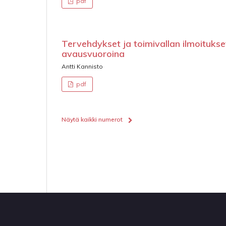
pdf
Tervehdykset ja toimivallan ilmoitukse
avausvuoroina
Antti Kannisto
pdf
Näytä kaikki numerot