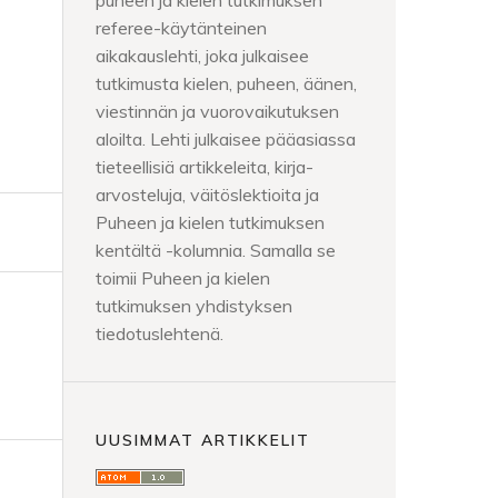
puheen ja kielen tutkimuksen
referee-käytänteinen
aikakauslehti, joka julkaisee
tutkimusta kielen, puheen, äänen,
viestinnän ja vuorovaikutuksen
aloilta. Lehti julkaisee pääasiassa
tieteellisiä artikkeleita, kirja-
arvosteluja, väitöslektioita ja
Puheen ja kielen tutkimuksen
kentältä -kolumnia. Samalla se
toimii Puheen ja kielen
tutkimuksen yhdistyksen
tiedotuslehtenä.
UUSIMMAT ARTIKKELIT