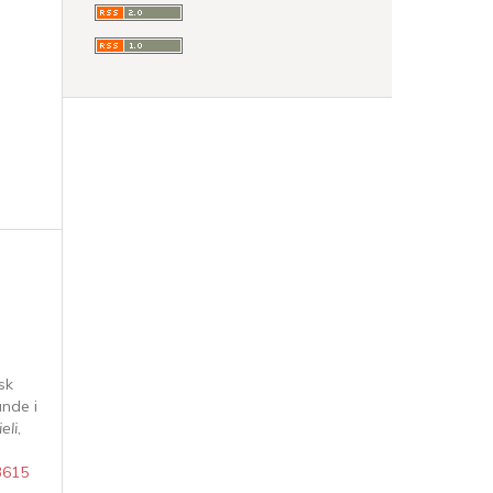
sk
ande i
eli
,
63615