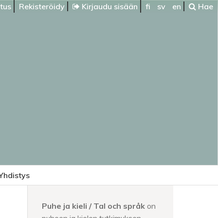
itus
Rekisteröidy
Kirjaudu sisään
fi
sv
en
Hae
Yhdistys
Puhe ja kieli / Tal och språk
on