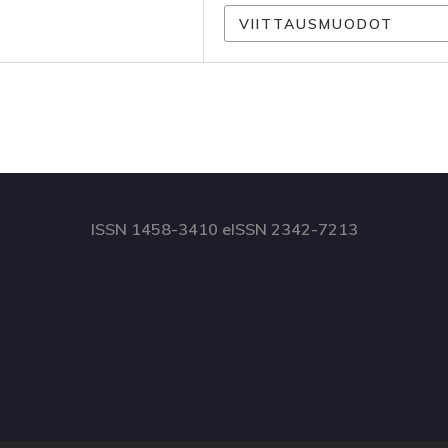
VIITTAUSMUODOT
ISSN 1458-3410 eISSN 2342-7213