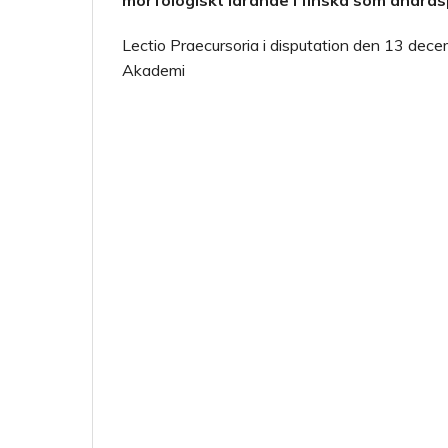
morfologiskt lärande i finska som andra
Lectio Praecursoria i disputation den 13 dec
Akademi