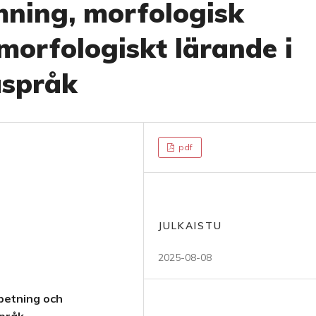
ning, morfologisk
morfologiskt lärande i
aspråk
pdf
JULKAISTU
2025-08-08
betning och