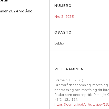
språk
NUMERO
ember 2024 vid Åbo
Nro 2 (2025)
OSASTO
Lektio
VIITTAAMINEN
Salmela, R. (2025).
Ordförrådsbedömning, morfologi
bearbetning och morfologiskt lär
finska som andraspråk.
Puhe Ja Ki
45
(2), 121-124.
https://journal.fi/pk/article/view/1