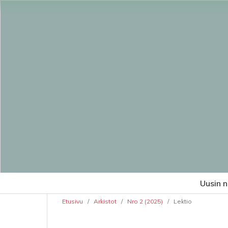
Uusin 
Etusivu
/
Arkistot
/
Nro 2 (2025)
/
Lektio