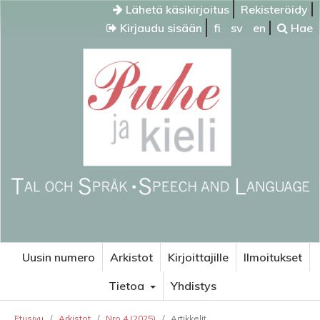
Lähetä käsikirjoitus
Rekisteröidy
Kirjaudu sisään
fi
sv
en
Hae
Uusin numero
Arkistot
Kirjoittajille
Ilmoitukset
Tietoa
Yhdistys
Etusivu
/
Arkistot
/
Nro 4 (2025)
/
Artikkelit