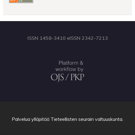
ISSN 1458-3410 eISSN 2342-7213
Palvelua ylläpitää
Tieteellisten seurain valtuuskunta
.