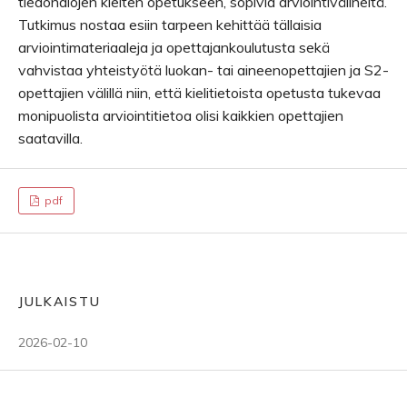
tiedonalojen kielten opetukseen, sopivia arviointivälineitä.
Tutkimus nostaa esiin tarpeen kehittää tällaisia
arviointimateriaaleja ja opettajankoulutusta sekä
vahvistaa yhteistyötä luokan- tai aineenopettajien ja S2-
opettajien välillä niin, että kielitietoista opetusta tukevaa
monipuolista arviointitietoa olisi kaikkien opettajien
saatavilla.
pdf
JULKAISTU
2026-02-10