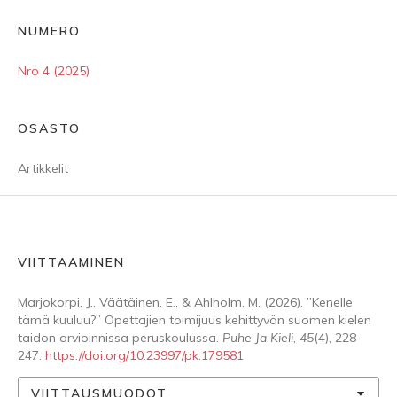
NUMERO
Nro 4 (2025)
OSASTO
Artikkelit
VIITTAAMINEN
Marjokorpi, J., Väätäinen, E., & Ahlholm, M. (2026). ”Kenelle
tämä kuuluu?” Opettajien toimijuus kehittyvän suomen kielen
taidon arvioinnissa peruskoulussa.
Puhe Ja Kieli
,
45
(4), 228-
247.
https://doi.org/10.23997/pk.179581
VIITTAUSMUODOT