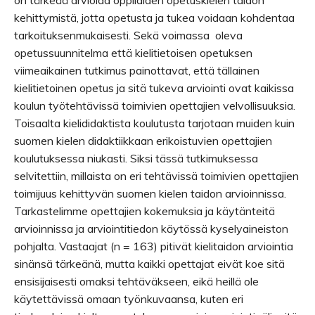
on tärkeää arvioida oppilaiden opetuskielen taidon
kehittymistä, jotta opetusta ja tukea voidaan kohdentaa
tarkoituksenmukaisesti. Sekä voimassa oleva
opetussuunnitelma että kielitietoisen opetuksen
viimeaikainen tutkimus painottavat, että tällainen
kielitietoinen opetus ja sitä tukeva arviointi ovat kaikissa
koulun työtehtävissä toimivien opettajien velvollisuuksia.
Toisaalta kielididaktista koulutusta tarjotaan muiden kuin
suomen kielen didaktiikkaan erikoistuvien opettajien
koulutuksessa niukasti. Siksi tässä tutkimuksessa
selvitettiin, millaista on eri tehtävissä toimivien opettajien
toimijuus kehittyvän suomen kielen taidon arvioinnissa.
Tarkastelimme opettajien kokemuksia ja käytänteitä
arvioinnissa ja arviointitiedon käytössä kyselyaineiston
pohjalta. Vastaajat (n = 163) pitivät kielitaidon arviointia
sinänsä tärkeänä, mutta kaikki opettajat eivät koe sitä
ensisijaisesti omaksi tehtäväkseen, eikä heillä ole
käytettävissä omaan työnkuvaansa, kuten eri