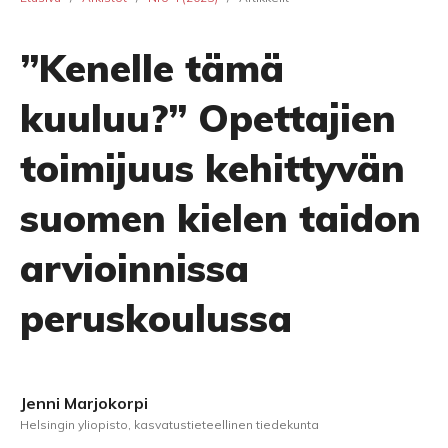
”Kenelle tämä
kuuluu?” Opettajien
toimijuus kehittyvän
suomen kielen taidon
arvioinnissa
peruskoulussa
Jenni Marjokorpi
Helsingin yliopisto, kasvatustieteellinen tiedekunta