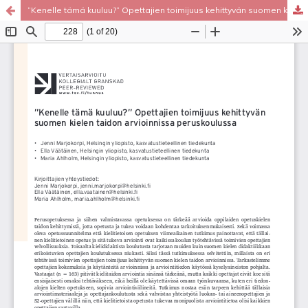
”Kenelle tämä kuuluu?” Opettajien toimijuus kehittyvän suomen kielen taidon arvioinnissa peruskoulussa
Palvelua ylläpitää
Tieteellisten seurain valtuuskunta
.