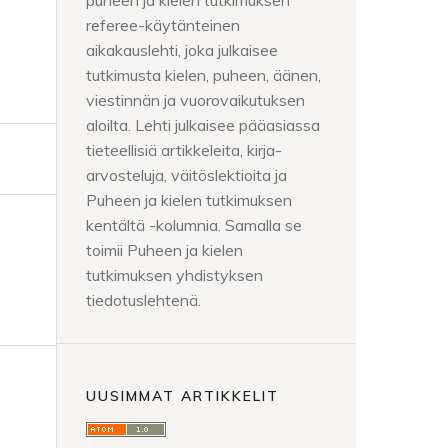
puheen ja kielen tutkimuksen
referee-käytänteinen
aikakauslehti, joka julkaisee
tutkimusta kielen, puheen, äänen,
viestinnän ja vuorovaikutuksen
aloilta. Lehti julkaisee pääasiassa
tieteellisiä artikkeleita, kirja-
arvosteluja, väitöslektioita ja
Puheen ja kielen tutkimuksen
kentältä -kolumnia. Samalla se
toimii Puheen ja kielen
tutkimuksen yhdistyksen
tiedotuslehtenä.
UUSIMMAT ARTIKKELIT