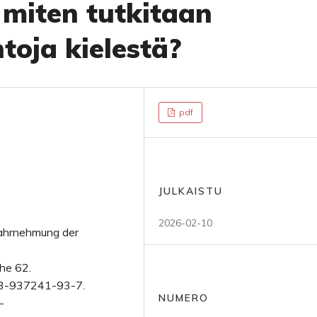
 miten tutkitaan
ntoja kielestä?
pdf
JULKAISTU
2026-02-10
Wahrnehmung der
he 62.
8-3-937241-93-7.
NUMERO
-