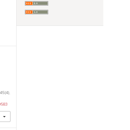
45
(4),
79583