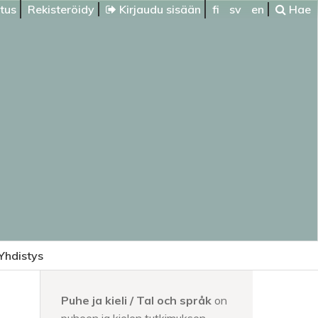
itus
Rekisteröidy
Kirjaudu sisään
fi
sv
en
Hae
Yhdistys
Puhe ja kieli / Tal och språk
on