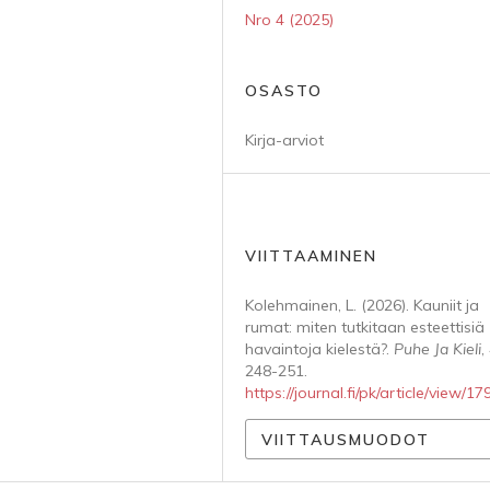
Nro 4 (2025)
OSASTO
Kirja-arviot
VIITTAAMINEN
Kolehmainen, L. (2026). Kauniit ja
rumat: miten tutkitaan esteettisiä
havaintoja kielestä?.
Puhe Ja Kieli
,
248-251.
https://journal.fi/pk/article/view/1
VIITTAUSMUODOT