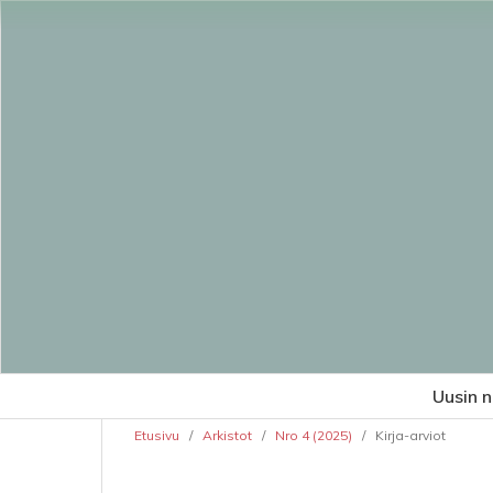
Uusin 
Etusivu
/
Arkistot
/
Nro 4 (2025)
/
Kirja-arviot