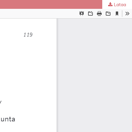
Lataa
ta
.