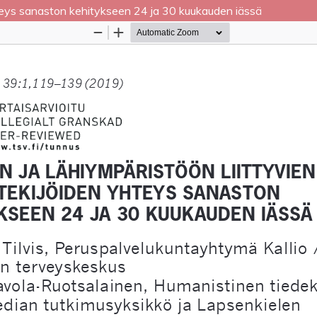
hteys sanaston kehitykseen 24 ja 30 kuukauden iässä
Palvelua ylläpitää
Tieteellisten seurain valtuuskun