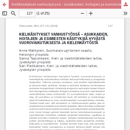
Kielikäsitykset vanhustyössä - asukkaiden, hoitajien ja esimiesten käsityksiä hyvästä vuorovaikutuksesta ja kielenkäytöstä
Palvelua ylläpitää
Tieteellisten seurain valtuuskunta
.