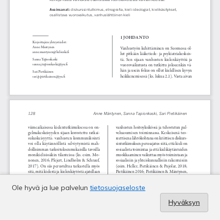
Ole hyvä ja lue palvelun
tietosuojaseloste
Hyväksyn