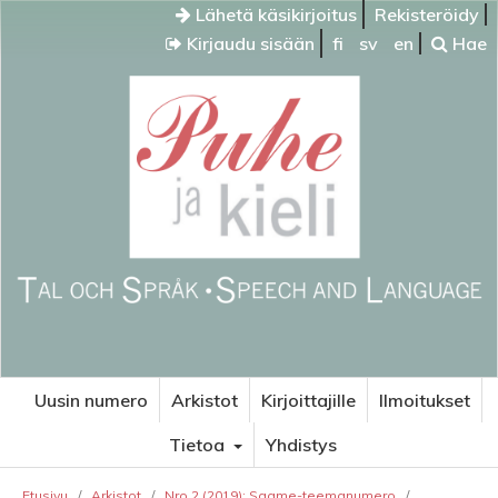
Lähetä käsikirjoitus
Rekisteröidy
Kirjaudu sisään
fi
sv
en
Hae
Uusin numero
Arkistot
Kirjoittajille
Ilmoitukset
Tietoa
Yhdistys
Etusivu
/
Arkistot
/
Nro 2 (2019): Saame-teemanumero
/