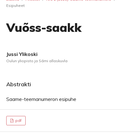
Esipuheet
Vuõss-saakk
Jussi Ylikoski
Oulun yliopisto ja Sámi allaskuvla
Abstrakti
Saame-teemanumeron esipuhe
pdf