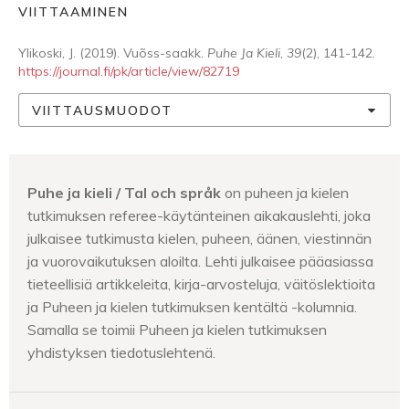
VIITTAAMINEN
Ylikoski, J. (2019). Vuõss-saakk.
Puhe Ja Kieli
,
39
(2), 141-142.
https://journal.fi/pk/article/view/82719
VIITTAUSMUODOT
Puhe ja kieli / Tal och språk
on puheen ja kielen
tutkimuksen referee-käytänteinen aikakauslehti, joka
julkaisee tutkimusta kielen, puheen, äänen, viestinnän
ja vuorovaikutuksen aloilta. Lehti julkaisee pääasiassa
tieteellisiä artikkeleita, kirja-arvosteluja, väitöslektioita
ja Puheen ja kielen tutkimuksen kentältä -kolumnia.
Samalla se toimii Puheen ja kielen tutkimuksen
yhdistyksen tiedotuslehtenä.