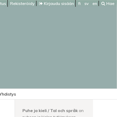
itus
Rekisteröidy
Kirjaudu sisään
fi
sv
en
Hae
Yhdistys
Puhe ja kieli / Tal och språk
on