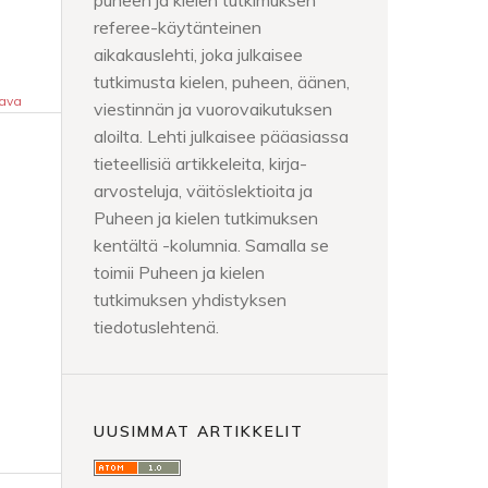
puheen ja kielen tutkimuksen
referee-käytänteinen
aikakauslehti, joka julkaisee
tutkimusta kielen, puheen, äänen,
ava
viestinnän ja vuorovaikutuksen
aloilta. Lehti julkaisee pääasiassa
tieteellisiä artikkeleita, kirja-
arvosteluja, väitöslektioita ja
Puheen ja kielen tutkimuksen
kentältä -kolumnia. Samalla se
toimii Puheen ja kielen
tutkimuksen yhdistyksen
tiedotuslehtenä.
UUSIMMAT ARTIKKELIT