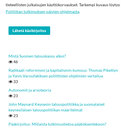
tieteellisten julkaisujen käyttökorvaukset. Tarkempi kuvaus löytyy
Politiikan tutkimuksen päivien ohjelmasta
.
Lähetä käsikirjoitus
Mistä Suomen talouskasvu alkoi?
46
Radikaali reformismi ja kapitalismin kumous: Thomas Pikettyn
ja Yanis Varoufakiksen poliittisten ohjelmien vertailua
33
Autonomit ja arvoteoria
23
John Maynard Keynesin talouspolitiikka ja suomalaiset
keynesiläisen talouspolitiikan määritelmät
23
Pääkirjoitus: Millaista tutkimustietoa päätöksentekoon?