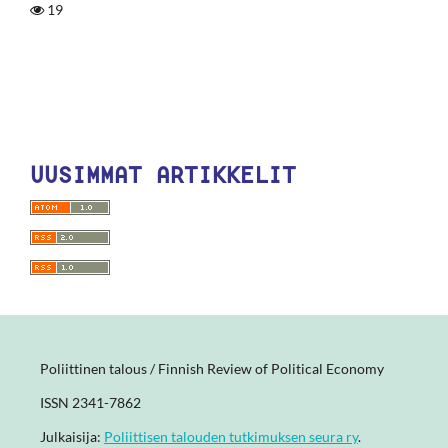
19
UUSIMMAT ARTIKKELIT
Poliittinen talous / Finnish Review of Political Economy
ISSN 2341-7862
Julkaisija:
Poliittisen talouden tutkimuksen seura ry
.