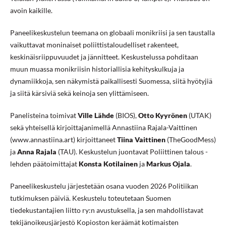
avoin kaikille.
Paneelikeskustelun teemana on globaali monikriisi ja sen taustalla
vaikuttavat moninaiset poliittistaloudelliset rakenteet,
keskinäisriippuvuudet ja jännitteet. Keskustelussa pohditaan
muun muassa monikriisin historiallisia kehityskulkuja ja
dynamiikkoja, sen näkymistä paikallisesti Suomessa, siitä hyötyjiä
ja siitä kärsiviä sekä keinoja sen ylittämiseen.
Panelisteina toimivat
Ville Lähde
(BIOS),
Otto Kyyrönen
(UTAK)
sekä yhteisellä kirjoittajanimellä Annastiina Rajala-Vaittinen
(www.annastiina.art) kirjoittaneet
Tiina Vaittinen
(TheGoodMess)
ja
Anna Rajala
(TAU). Keskustelun juontavat Poliittinen talous -
lehden päätoimittajat
Konsta Kotilainen
ja
Markus
Ojala
.
Paneelikeskustelu järjestetään osana vuoden 2026 Politiikan
tutkimuksen päiviä. Keskustelu toteutetaan Suomen
tiedekustantajien liitto ry:n avustuksella, ja sen mahdollistavat
tekijänoikeusjärjestö Kopioston keräämät kotimaisten