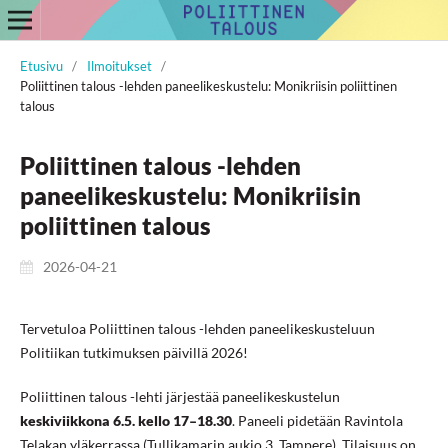
Etusivu
/
Ilmoitukset
/
Poliittinen talous -lehden paneelikeskustelu: Monikriisin poliittinen
talous
Poliittinen talous -lehden
paneelikeskustelu: Monikriisin
poliittinen talous
2026-04-21
Tervetuloa Poliittinen talous -lehden paneelikeskusteluun
Politiikan tutkimuksen päivillä 2026!
Poliittinen talous -lehti järjestää paneelikeskustelun
keskiviikkona 6.5. kello 17–18.30
. Paneeli pidetään Ravintola
Telakan yläkerrassa (Tullikamarin aukio 3, Tampere). Tilaisuus on