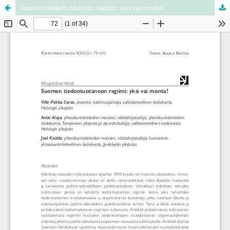
Suomen tiedontuotannon regiimi: yksi vai monta?
Palvelua ylläpitää
Tieteellisten seurain valtuuskunta
.