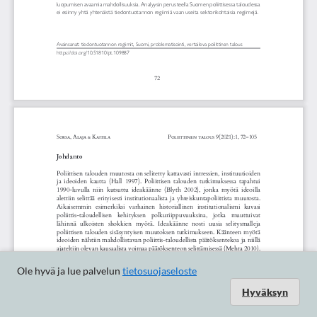
Ole hyvä ja lue palvelun
tietosuojaseloste
Hyväksyn