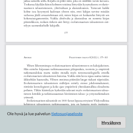
Ole hyvä ja lue palvelun
tietosuojaseloste
Hyväksyn