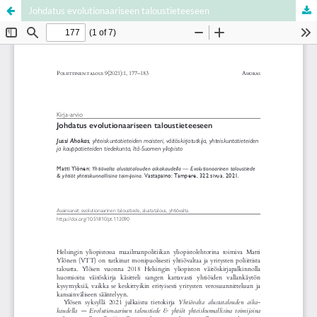
Johdatus evolutionaariseen taloustieteeseen
Palvelua ylläpitää
Tieteellisten seurain valtuuskunta
.