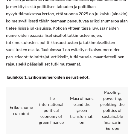
ja merkityksestä poliittisen talouden ja politiikan
nykytutkimuksessa kertoo, että vuonna 2025 on julkaistu (ainakin)
kolme syvällisesti tähän teemaan paneutuvaa erikoisnumeroa alan
tieteellisissä julkaisuissa. Kokoan yhteen tässä luvussa näiden
numeroiden pääasialliset sisällöt tutkimusteemojen,
tutkimustulosten, politiikkasuositusten ja tutkimuksellisten
suositusten osalta. Taulukossa 1 on esitelty erikoisnumeroiden
perustiedot: toimittajat, artikkelit, tutkimusala, maantieteellinen
rajaus sekä pääasialliset tutkimusteemat.
Taulukko 1. Erikoisnumeroiden perustiedot.
Puzzling,
The
Macrofinanc
powering,
international
e and the
profiting: the
Erikoisnume
political
green
politics of
ron nimi
economy of
transformati
sustainable
green finance
on
finance in
Europe