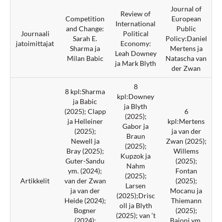
Journal of
Review of
Competition
European
International
and Change:
Public
Journaali
Political
Sarah E.
Policy:Daniel
jatoimittajat
Economy:
Sharma ja
Mertens ja
Leah Downey
Milan Babic
Natascha van
ja Mark Blyth
der Zwan
8
8 kpl:Sharma
kpl:Downey
ja Babic
ja Blyth
(2025); Clapp
6
(2025);
ja Helleiner
kpl:Mertens
Gabor ja
(2025);
ja van der
Braun
Newell ja
Zwan (2025);
(2025);
Bray (2025);
Willems
Kupzok ja
Guter-Sandu
(2025);
Nahm
ym. (2024);
Fontan
(2025);
Artikkelit
van der Zwan
(2025);
Larsen
ja van der
Mocanu ja
(2025);Drisc
Heide (2024);
Thiemann
oll ja Blyth
Bogner
(2025);
(2025); van ‘t
(2024);
Baioni ym.