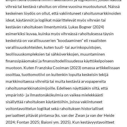
vihreä tai kestävä rahoitus on viime vuosina muotoutunut. Näissä
keskeinen löydös on ollut, että vakiintuneet rahoitusmarkkinoiden
ideat, käytännöt ja logiikat määrittelevät myös vihreän tai
kestävän rahoituksen ilmentymistä. Lukas Bogner (2024)
esimerkiksi kuvaa, kuinka myös vihreässä rahoituksessa täysin
keskeistä on varallisuuserien ”koodaaminen” eli reaalisten
varallisuuskohteiden, kuten tuuli- tai aurinkopuistojen,
teollisuuskompleksien tai sähköverkkojen, muuntaminen
finanssipääomaksi ja finanssitodellisuudessa käyttökelpoiseen
muotoon. Kuten Franziska Cooiman (2023) omassa artikkelissaan
osoittaa, tuottomotiivi on kuitenkin lopulta keskeisin tekijä
markkinoitaessa vihreitä tai muita kestäviä arvopapereita
rahoitusmarkkinatoimijoille. Edelleen näyttääkin siltä, että
ympäristö- ja ilmastonäkökulmia on vaikea mielekkäästi
sisällyttää rahoituksen käytäntöihin, joissa vakiintuneet
voitontavoittelun logiikat sekä rahoituksen historialliset
periaatteet pitävät pintansa (ks. van der Zwan ja van der Heide
2024; Fontan 2025; Baioni ym. 2025). Kun kestävyystavoitteet