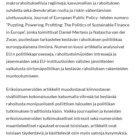
makrorahoituksellisia regiimejä, kasvumallien ja rahoituksen
suhdetta sekä demokratian roolia ja riskin vähentämisen
ulottuvuuksia. Journal of European Public Policy -lehden numero
”Puzzling, Powering, Profiting: The Politics of Sustainable Finance
in Europe”, jonka toimittivat Daniel Mertens ja Natascha van der
Zwan, puolestaan tarkastelee kestävän rahoituksen politiikkaa
eurooppalaisena ilmiönä. Numeron kuusi artikkelia analysoivat
EU:n politiikkaprosesseja, rahoitustoimijoiden intressejä ja
jäsenmaiden sekä EU-instituutioiden välisten jännitteiden
vaikutusta siirtymäpolitiikan ja kestävän rahoituksen rakenteiden
muotoutumiseen.
Erikoisnumeroiden artikkelit muodostavat kiinnostavan
sisällöllisen kokonaisuuden katsomalla vihreää tai kestävää
rahoitusta monipuolisesti poliittisen talouden ja politiikan
tutkimuksen traditioista käsin. Vaikka journaalien ja kyseisten
erikoisnumeroiden tutkimukselliset intressit sekä numeroiden
maantieteelliset rajaukset eroavat toisistaan, artikkelit ovat
toisiaan täydentäviä ja käsittelevät osin myös samoja kysymyksiä.