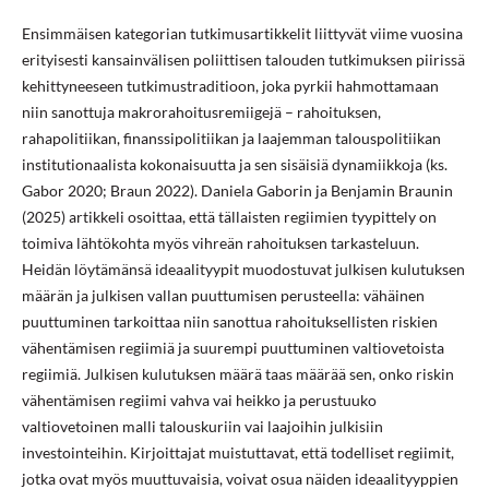
Ensimmäisen kategorian tutkimusartikkelit liittyvät viime vuosina
erityisesti kansainvälisen poliittisen talouden tutkimuksen piirissä
kehittyneeseen tutkimustraditioon, joka pyrkii hahmottamaan
niin sanottuja makrorahoitusremiigejä – rahoituksen,
rahapolitiikan, finanssipolitiikan ja laajemman talouspolitiikan
institutionaalista kokonaisuutta ja sen sisäisiä dynamiikkoja (ks.
Gabor 2020; Braun 2022). Daniela Gaborin ja Benjamin Braunin
(2025) artikkeli osoittaa, että tällaisten regiimien tyypittely on
toimiva lähtökohta myös vihreän rahoituksen tarkasteluun.
Heidän löytämänsä ideaalityypit muodostuvat julkisen kulutuksen
määrän ja julkisen vallan puuttumisen perusteella: vähäinen
puuttuminen tarkoittaa niin sanottua rahoituksellisten riskien
vähentämisen regiimiä ja suurempi puuttuminen valtiovetoista
regiimiä. Julkisen kulutuksen määrä taas määrää sen, onko riskin
vähentämisen regiimi vahva vai heikko ja perustuuko
valtiovetoinen malli talouskuriin vai laajoihin julkisiin
investointeihin. Kirjoittajat muistuttavat, että todelliset regiimit,
jotka ovat myös muuttuvaisia, voivat osua näiden ideaalityyppien