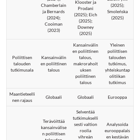
Klooster ja
Chamberlain
(2025);
Prodani
ja Bernards
Smoleńska
(2025); Eich
(2024);
(2025)
(2025);
Cooiman
Downey
(2023)
(2025)
Kansainvälin
Yleinen
en poliittinen
poliittisen
Poliittisen
Kansainvälin
talous,
talouden
talouden
en poliittinen
makrorahoit
tutkimus,
tutkimusala
talous
uksen
yhteiskuntap
poliittinen
olitiikan
talous
tutkimus
Maantieteelli
Globaali
Globaali
Eurooppa
nen rajaus
Selventää
tutkimukselli
Terävöittää
sesti valtion
Analysoida
kansainvälise
roolia
eurooppalais
n poliittisen
vihreän
en kestävän
talouden