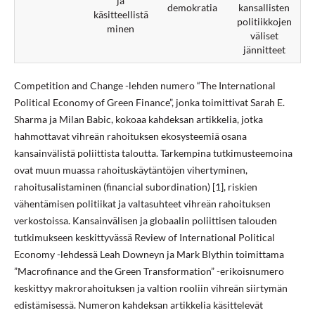
ja
demokratia
kansallisten
käsitteellistä
politiikkojen
minen
väliset
jännitteet
Competition and Change -lehden numero “The International
Political Economy of Green Finance”, jonka toimittivat Sarah E.
Sharma ja Milan Babic, kokoaa kahdeksan artikkelia, jotka
hahmottavat vihreän rahoituksen ekosysteemiä osana
kansainvälistä poliittista taloutta. Tarkempina tutkimusteemoina
ovat muun muassa rahoituskäytäntöjen vihertyminen,
rahoitusalistaminen (financial subordination) [1], riskien
vähentämisen politiikat ja valtasuhteet vihreän rahoituksen
verkostoissa. Kansainvälisen ja globaalin poliittisen talouden
tutkimukseen keskittyvässä Review of International Political
Economy -lehdessä Leah Downeyn ja Mark Blythin toimittama
”Macrofinance and the Green Transformation” -erikoisnumero
keskittyy makrorahoituksen ja valtion rooliin vihreän siirtymän
edistämisessä. Numeron kahdeksan artikkelia käsittelevät