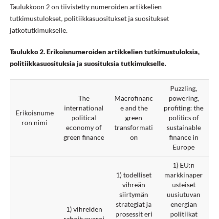
Taulukkoon 2 on tiivistetty numeroiden artikkelien
tutkimustulokset, politiikkasuositukset ja suositukset
jatkotutkimukselle.
Taulukko 2. Erikoisnumeroiden artikkelien tutkimustuloksia,
politiikkasuosituksia ja suosituksia tutkimukselle.
Puzzling,
The
Macrofinanc
powering,
international
e and the
profiting: the
Erikoisnume
political
green
politics of
ron nimi
economy of
transformati
sustainable
green finance
on
finance in
Europe
1) EU:n
1) todelliset
markkinaper
vihreän
usteiset
siirtymän
uusiutuvan
strategiat ja
energian
1) vihreiden
prosessit eri
politiikat
rahoitusvaroj