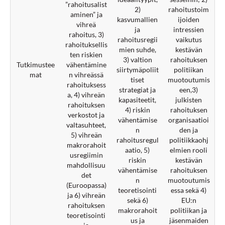
”rahoitusalist
2)
rahoitustoim
aminen” ja
kasvumallien
ijoiden
vihreä
ja
intressien
rahoitus, 3)
rahoitusregii
vaikutus
rahoituksellis
mien suhde,
kestävän
ten riskien
3) valtion
rahoituksen
Tutkimustee
vähentämine
siirtymäpoliit
politiikan
mat
n vihreässä
tiset
muotoutumis
rahoituksess
strategiat ja
een,3)
a, 4) vihreän
kapasiteetit,
julkisten
rahoituksen
4) riskin
rahoituksen
verkostot ja
vähentämise
organisaatioi
valtasuhteet,
n
den ja
5) vihreän
rahoitusregul
politiikkaohj
makrorahoit
aatio, 5)
elmien rooli
usregiimin
riskin
kestävän
mahdollisuu
vähentämise
rahoituksen
det
n
muotoutumis
(Euroopassa)
teoretisointi
essa sekä 4)
ja 6) vihreän
sekä 6)
EU:n
rahoituksen
makrorahoit
politiikan ja
teoretisointi
us ja
jäsenmaiden