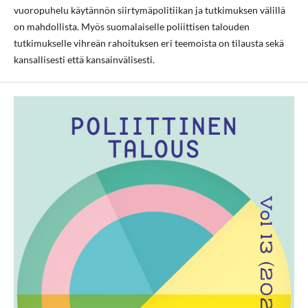
vuoropuhelu käytännön siirtymäpolitiikan ja tutkimuksen välillä
on mahdollista. Myös suomalaiselle poliittisen talouden
tutkimukselle vihreän rahoituksen eri teemoista on tilausta sekä
kansallisesti että kansainvälisesti.