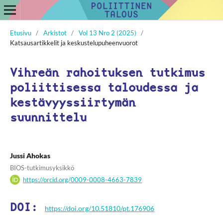
Etusivu
/
Arkistot
/
Vol 13 Nro 2 (2025)
/
Katsausartikkelit ja keskustelupuheenvuorot
Vihreän rahoituksen tutkimus
poliittisessa taloudessa ja
kestävyyssiirtymän
suunnittelu
Jussi Ahokas
BIOS-tutkimusyksikkö
https://orcid.org/0009-0008-4663-7839
DOI:
https://doi.org/10.51810/pt.176906