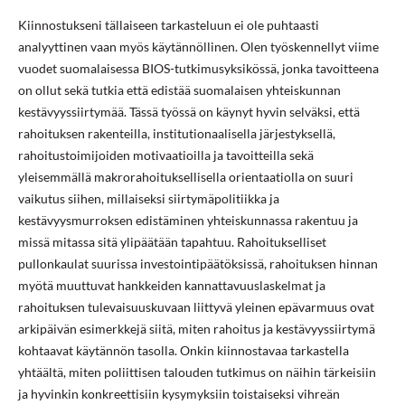
Kiinnostukseni tällaiseen tarkasteluun ei ole puhtaasti
analyyttinen vaan myös käytännöllinen. Olen työskennellyt viime
vuodet suomalaisessa BIOS-tutkimusyksikössä, jonka tavoitteena
on ollut sekä tutkia että edistää suomalaisen yhteiskunnan
kestävyyssiirtymää. Tässä työssä on käynyt hyvin selväksi, että
rahoituksen rakenteilla, institutionaalisella järjestyksellä,
rahoitustoimijoiden motivaatioilla ja tavoitteilla sekä
yleisemmällä makrorahoituksellisella orientaatiolla on suuri
vaikutus siihen, millaiseksi siirtymäpolitiikka ja
kestävyysmurroksen edistäminen yhteiskunnassa rakentuu ja
missä mitassa sitä ylipäätään tapahtuu. Rahoitukselliset
pullonkaulat suurissa investointipäätöksissä, rahoituksen hinnan
myötä muuttuvat hankkeiden kannattavuuslaskelmat ja
rahoituksen tulevaisuuskuvaan liittyvä yleinen epävarmuus ovat
arkipäivän esimerkkejä siitä, miten rahoitus ja kestävyyssiirtymä
kohtaavat käytännön tasolla. Onkin kiinnostavaa tarkastella
yhtäältä, miten poliittisen talouden tutkimus on näihin tärkeisiin
ja hyvinkin konkreettisiin kysymyksiin toistaiseksi vihreän