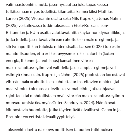
välimaastoonkin, mutta jäsennys auttaa joka tapauksessa
tulkitsemaan myös todellisia tilanteita. Esimerkiksi Mathias
Larsen (2025) Vietnamin osalta sekä Nils Kupzok ja Jonas Nahm
(2025) vertailevassa tutkimuksessaan Etelä-Korean, Ison-
Britannian ja EU:n osalta valottavat niitä käytännön dynamiikkoja,
jotka todella jäsentävät vihreän rahoituksen makroregiimejä ja
siirtymäpolitiikan tuloksia niiden sisällä. Larsen (2025) tuo esiin
mahdollisuuden, että eri kestävyysmurroksen alueilla (kuten
energia, liikenne ja teollisuus) kansallinen vihreä
makrorahoitusregiimi voi vaihdella ja useampia regiimejä voi
esiintyä rinnakkain. Kupzok ja Nahm (2025) puolestaan korostavat
vihreän makrorahoituksen suhdetta tarkasteltavien maiden (tai
maaryhmien) olemassa oleviin kasvumalleihin, jotka ohjaavat
rajoittaen tai mahdollistaen myös vihreän makrorahoitusregiimin
muovautumista (ks. myös Guter-Sandu ym. 2024). Nämä ovat
kiinnostavia huomioita, jotka täydentävät oivallisesti Gaborin ja
Braunin teoreettista ideaalityypittelyä.
Jokseenkin jaettu näkemys poliittisen talouden tutkimuksen