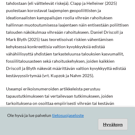
tahdostaan (eli välttelevät riskejä). Clapp ja Helleiner (2025)
puolestaan korostavat laajempien geopoliittisten ja
ideationaalisten kamppailujen roolia vihreän rahoituksen
hallinnan muotoutumisessa laajentaen näin entisestään poliittisen
talouden näkökulmaa vihreään rahoitukseen. Daniel Driscoll ja
Mark Blyth (2025) taas teoretisoivat riskien vähentämisen
kehyksessä konkreettisia valtion kyvykkyyksiä edistää
vähähiilisyyttä yhdistäen tarkasteluunsa talouksien kasvumallit,
fossiilitalousasteen sekä rahoituskehyksen, joiden kaikkien
Driscoll ja Blyth näkevät määrittävän valtion kyvykkyyttä edistää
kestävyyssiirtymää (vrt. Kupzok ja Nahm 2025).
Useampi erikoisnumeroiden artikkeleista perustuu
tapaustutkimukseen tai vertailevaan tutkimukseen, joiden
tarkoituksena on osoittaa empiirisesti vihreän tai kestävän
siirtymän dynamiikkoja erilaisissa organisaatioissa tai
Ole hyvä ja lue palvelun
tietosuojaseloste
institutionaalisissa rakenteissa. Edellä mainittujen (ks. Larsen
Hyväksyn
2025; Kupzok ja Nahm 2025) lisäksi James Chamberlain ja Nick
Bernards (2024) tarkastelevat vihreää rahoitusta African Risk