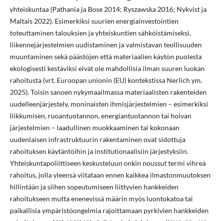
yhteiskuntaa (Pathania ja Bose 2014; Ryszawska 2016; Nykvist ja
Maltais 2022). Esimerkiksi suurien energiainvestointien
toteuttaminen talouksien ja yhteiskuntien sähköistämiseksi,
liikennejärjestelmien uudistaminen ja valmistavan teollisuuden
muuntaminen sekä päästöjen että materiaalien käytön puolesta
ekologisesti kestäviksi eivät ole mahdollisia ilman suuren luokan
rahoitusta (vrt. Euroopan unionin (EU) kontekstissa Nerlich ym.
2025). Toisin sanoen nykymaailmassa materiaalisten rakenteiden
uudelleenjärjestely, moninaisten ihmisjärjestelmien – esimerkiksi
liikkumisen, ruoantuotannon, energiantuotannon tai hoivan
järjestelmien – laadullinen muokkaaminen tai kokonaan
uudenlaisen infrastruktuurin rakentaminen ovat sidottuja
rahoituksen käytäntöihin ja institutionaalisiin järjestyksiin.
Yhteiskuntapoliittiseen keskusteluun onkin noussut termi vihreä
rahoitus, jolla yleensä viitataan ennen kaikkea ilmastonmuutoksen
hillintään ja siihen sopeutumiseen liittyvien hankkeiden
rahoitukseen mutta enenevissä määrin myös luontokatoa tai
paikallisia ympäristöongelmia rajoittamaan pyrkivien hankkeiden