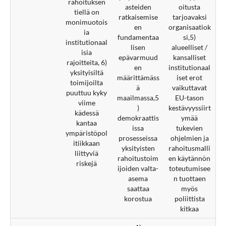
rahoituksen
asteiden
oitusta
tiellä on
ratkaisemise
tarjoavaksi
monimuotois
en
organisaatiok
ia
fundamentaa
si,5)
institutionaal
lisen
alueelliset /
isia
epävarmuud
kansalliset
rajoitteita, 6)
en
institutionaal
yksityisiltä
määrittämäss
iset erot
toimijoilta
ä
vaikuttavat
puuttuu kyky
maailmassa,5
EU-tason
viime
)
kestävyyssiirt
kädessä
demokraattis
ymää
kantaa
issa
tukevien
ympäristöpol
prosesseissa
ohjelmien ja
itiikkaan
yksityisten
rahoitusmalli
liittyviä
rahoitustoim
en käytännön
riskejä
ijoiden valta-
toteutumisee
asema
n tuottaen
saattaa
myös
korostua
poliittista
kitkaa