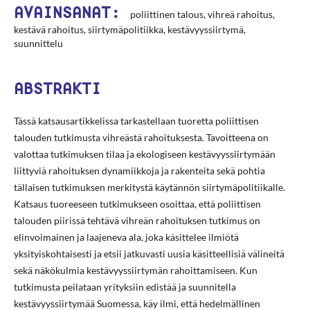
AVAINSANAT:
poliittinen talous, vihreä rahoitus,
kestävä rahoitus, siirtymäpolitiikka, kestävyyssiirtymä,
suunnittelu
ABSTRAKTI
Tässä katsausartikkelissa tarkastellaan tuoretta poliittisen
talouden tutkimusta vihreästä rahoituksesta. Tavoitteena on
valottaa tutkimuksen tilaa ja ekologiseen kestävyyssiirtymään
liittyviä rahoituksen dynamiikkoja ja rakenteita sekä pohtia
tällaisen tutkimuksen merkitystä käytännön siirtymäpolitiikalle.
Katsaus tuoreeseen tutkimukseen osoittaa, että poliittisen
talouden piirissä tehtävä vihreän rahoituksen tutkimus on
elinvoimainen ja laajeneva ala, joka käsittelee ilmiötä
yksityiskohtaisesti ja etsii jatkuvasti uusia käsitteellisiä välineitä
sekä näkökulmia kestävyyssiirtymän rahoittamiseen. Kun
tutkimusta peilataan yrityksiin edistää ja suunnitella
kestävyyssiirtymää Suomessa, käy ilmi, että hedelmällinen