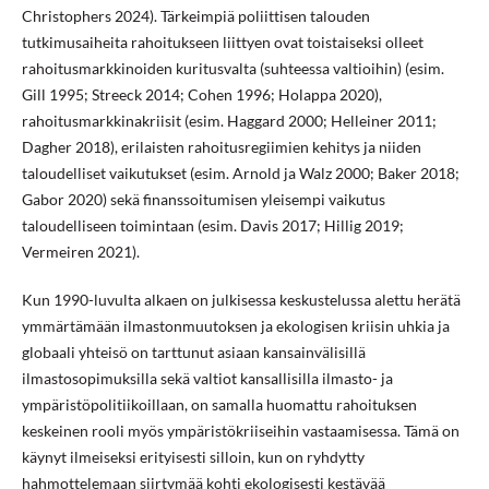
Christophers 2024). Tärkeimpiä poliittisen talouden
tutkimusaiheita rahoitukseen liittyen ovat toistaiseksi olleet
rahoitusmarkkinoiden kuritusvalta (suhteessa valtioihin) (esim.
Gill 1995; Streeck 2014; Cohen 1996; Holappa 2020),
rahoitusmarkkinakriisit (esim. Haggard 2000; Helleiner 2011;
Dagher 2018), erilaisten rahoitusregiimien kehitys ja niiden
taloudelliset vaikutukset (esim. Arnold ja Walz 2000; Baker 2018;
Gabor 2020) sekä finanssoitumisen yleisempi vaikutus
taloudelliseen toimintaan (esim. Davis 2017; Hillig 2019;
Vermeiren 2021).
Kun 1990-luvulta alkaen on julkisessa keskustelussa alettu herätä
ymmärtämään ilmastonmuutoksen ja ekologisen kriisin uhkia ja
globaali yhteisö on tarttunut asiaan kansainvälisillä
ilmastosopimuksilla sekä valtiot kansallisilla ilmasto- ja
ympäristöpolitiikoillaan, on samalla huomattu rahoituksen
keskeinen rooli myös ympäristökriiseihin vastaamisessa. Tämä on
käynyt ilmeiseksi erityisesti silloin, kun on ryhdytty
hahmottelemaan siirtymää kohti ekologisesti kestävää