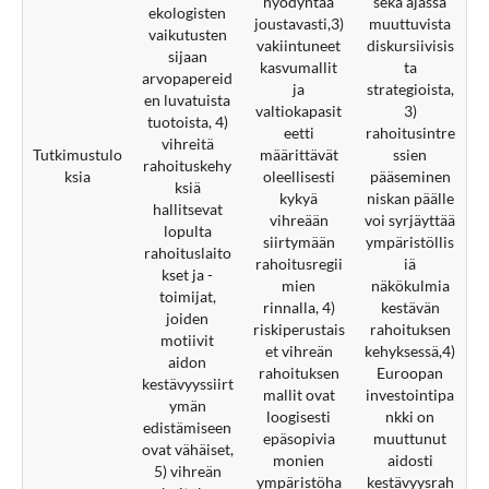
hyödyntää
sekä ajassa
ekologisten
joustavasti,3)
muuttuvista
vaikutusten
vakiintuneet
diskursiivisis
sijaan
kasvumallit
ta
arvopapereid
ja
strategioista,
en luvatuista
valtiokapasit
3)
tuotoista, 4)
eetti
rahoitusintre
vihreitä
Tutkimustulo
määrittävät
ssien
rahoituskehy
ksia
oleellisesti
pääseminen
ksiä
kykyä
niskan päälle
hallitsevat
vihreään
voi syrjäyttää
lopulta
siirtymään
ympäristöllis
rahoituslaito
rahoitusregii
iä
kset ja -
mien
näkökulmia
toimijat,
rinnalla, 4)
kestävän
joiden
riskiperustais
rahoituksen
motiivit
et vihreän
kehyksessä,4)
aidon
rahoituksen
Euroopan
kestävyyssiirt
mallit ovat
investointipa
ymän
loogisesti
nkki on
edistämiseen
epäsopivia
muuttunut
ovat vähäiset,
monien
aidosti
5) vihreän
ympäristöha
kestävyysrah