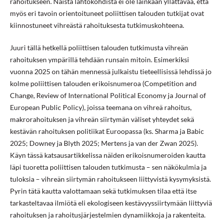
rahoitukseen. Näistä lähtökohdista ei ole lainkaan yllättävää, että
myös eri tavoin orientoituneet poliittisen talouden tutkijat ovat
kiinnostuneet vihreästä rahoituksesta tutkimuskohteena.
Juuri tällä hetkellä poliittisen talouden tutkimusta vihreän
rahoituksen ympärillä tehdään runsain mitoin. Esimerkiksi
vuonna 2025 on tähän mennessä julkaistu tieteellisissä lehdissä jo
kolme poliittisen talouden erikoisnumeroa (Competition and
Change, Review of International Political Economy ja Journal of
European Public Policy), joissa teemana on vihreä rahoitus,
makrorahoituksen ja vihreän siirtymän väliset yhteydet sekä
kestävän rahoituksen politiikat Euroopassa (ks. Sharma ja Babic
2025; Downey ja Blyth 2025; Mertens ja van der Zwan 2025).
Käyn tässä katsausartikkelissa näiden erikoisnumeroiden kautta
läpi tuoretta poliittisen talouden tutkimusta – sen näkökulmia ja
tuloksia – vihreän siirtymän rahoitukseen liittyvistä kysymyksistä.
Pyrin tätä kautta valottamaan sekä tutkimuksen tilaa että itse
tarkasteltavaa ilmiötä eli ekologiseen kestävyyssiirtymään liittyviä
rahoituksen ja rahoitusjärjestelmien dynamiikkoja ja rakenteita.