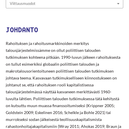
Viittausmuodot
JOHDANTO
Rahoituksen ja rahoitusmarkkinoiden merkitys
talousjärjestelmissämme on ollut poliittisen talouden
tutkimuksen kohteena pitkään. 1990-luvun jälkeen rahoituksesta
on tullut esimerkiksi globaalin poliittisen talouden ja
makrotalousorientoituneen poliittisen talouden tutkimuksen
johtava teema. Kasvavaan tutkimukselliseen kiinnostukseen on
johtanut se, että rahoituksen rooli kapitalistisessa
talousjärjestelmässä näyttää kasvaneen merkittävästi 1960-
luvulta lähtien. Poliittisen talouden tutkimuksessa tätä kehitystä
on kutsuttu muun muassa finanssoitumiseksi (Krippner 2005;
Goldstein 2009; Eskelinen 2016; Schelkle ja Bohle 2021) tai
murrokseksi sodan jälkeisestä teollisuuskapitalismista
rahastonhoitajakapitalismiin (Wray 2011; Ahokas 2019; Braun ja