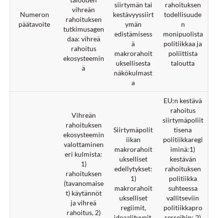
siirtymän tai
rahoituksen
vihreän
Numeron
kestävyyssiirt
todellisuude
rahoituksen
päätavoite
ymän
n
tutkimusagen
edistämisess
monipuolista
daa: vihreä
ä
politiikkaa ja
rahoitus
makrorahoit
poliittista
ekosysteemin
uksellisesta
taloutta
ä
näkökulmast
a
EU:n kestävä
rahoitus
Vihreän
siirtymäpoliit
rahoituksen
Siirtymäpolit
tisena
ekosysteemin
iikan
politiikkaregi
valottaminen
makrorahoit
iminä:1)
eri kulmista:
ukselliset
kestävän
1)
edellytykset:
rahoituksen
rahoituksen
1)
politiikka
(tavanomaise
makrorahoit
suhteessa
t) käytännöt
ukselliset
vallitseviin
ja vihreä
regiimit,
politiikkapro
rahoitus, 2)
ideaalityypit,
sesseihin; 2)