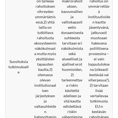
on tärkeää
makrorahoit
rahoitus on
rahoituksen
uksen,
ymmärrettäv
vihreyden
kasvumallien
ä
ymmärtämis
ja
instituutioide
essä,2) yhtä
valtiokapasit
n kautta
lailla on
eetin
jäsentyvänä,
tutkittava
dynaamisesta
jatkuvasti
rahoitusta
suhteesta
muotoaan
ekosysteemin
tarvitaan eri
hakevana
näkökulmast
näkökulmista
poliittisena
a mutta myös
sekä
prosessina –
yksittäisten
alueelliset ja
ei vain
Suosituksia
tapausten
ajalliset erot
lopputulokse
tutkimuksell
kautta,3)
huomioiden,
na (oikeasti
e
olemassa
2)
kestävää vai
olevan
tarkennettav
viherpesua?),
institutionaal
a riskin
2) tarvitaan
isen
käsitettä
lisää
järjestyksen
edelleen ja
vertailevaa
ja
sitä kautta
tutkimusta
valtasuhteide
edistettävä
EU:n
n
riskin
kestävän
hahmottamin
vähentämise
rahoituksen