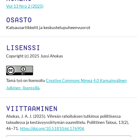
Vol 13 Nro 2 (2025)
OSASTO
Katsausartikkelit ja keskustelupuheenvuorot
LISENSSI
Copyright (c) 2025 Jussi Ahokas
Tämä työ on lisensoitu
Creative Commons Nimeä 4.0 Kansainvälinen
Julkinen -lisenssillä
.
VIITTAAMINEN
Ahokas, J. A. J. (2025). Vihreän rahoituksen tutkimus poliittisessa
taloudessa ja kestävyyssiirtymän suunnittelu.
Poliittinen Talous
,
13
(2),
46–71.
https://doi.org/10.51810/pt.176906