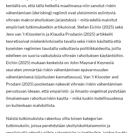
kentällä on, että tällä hetkellä maailmassa niin sanotut riskin
vähentämisen (derisking) regiimit ovat yleisimmin esiintyviä
vihreän makrorahoituksen järjestyksiä – mitä edellä mainitut
empiiriset tutkimuksetkin artikuloivat. Stefan Eichin (2025) sekä
Jens van ’t Kloosterin ja Klaudia Prodanin (2025) artikkelit
teoretisoivat mielenkiintoisella tavalla sekä riskin käsitettä että
kyseisten regiimien taustalla vaikuttavia politiikkaideoita, joilla
edelleen on suoria vaikutuksia vihreän rahoituksen käytäntöihin.
Eichin (2025) mukaan keskeistä on John Maynard Keynesiä
seuraten ymmärtää riskin vähentäminen epävarmuuden
vähentämisenä (sijoitusten kannattavuus). Van ’t Klooster and
Prodani (2025) puolestaan näkevät vihreän riskin vähentämisen
perustuvan ideaan, että ympäristö- ja ilmasto-ongelmat pystytään
ilmaisemaan rahoitusriskin kautta – mikä tuskin todellisuudessa
on kuitenkaan mahdollista.
Näistä tutkimuksista rakentuu silta toisen kategorian
tutkimuksiin, joissa perehdytään yksityiskohtaisemmin ja
empiirisellä otteella niihin rakenteisiin ja logiikoihin, joiden kautta