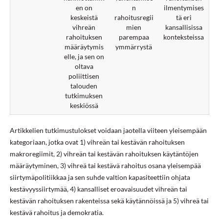
en on
n
ilmentymises
keskeistä
rahoitusregii
tä eri
vihreän
mien
kansallisissa
rahoituksen
parempaa
konteksteissa
määräytymis
ymmärrystä
elle, ja sen on
oltava
poliittisen
talouden
tutkimuksen
keskiössä
Artikkelien tutkimustulokset voidaan jaotella viiteen yleisempään
kategoriaan, jotka ovat 1) vihreän tai kestävän rahoituksen
makroregiimit, 2) vihreän tai kestävän rahoituksen käytäntöjen
määräytyminen, 3) vihreä tai kestävä rahoitus osana yleisempää
siirtymäpolitiikkaa ja sen suhde valtion kapasiteettiin ohjata
kestävyyssiirtymää, 4) kansalliset eroavaisuudet vihreän tai
kestävän rahoituksen rakenteissa sekä käytännöissä ja 5) vihreä tai
kestävä rahoitus ja demokratia.