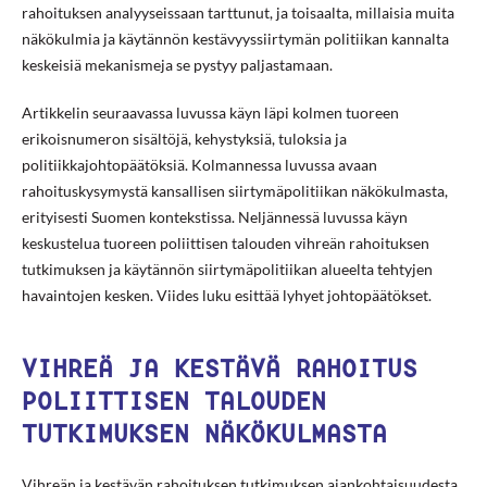
rahoituksen analyyseissaan tarttunut, ja toisaalta, millaisia muita
näkökulmia ja käytännön kestävyyssiirtymän politiikan kannalta
keskeisiä mekanismeja se pystyy paljastamaan.
Artikkelin seuraavassa luvussa käyn läpi kolmen tuoreen
erikoisnumeron sisältöjä, kehystyksiä, tuloksia ja
politiikkajohtopäätöksiä. Kolmannessa luvussa avaan
rahoituskysymystä kansallisen siirtymäpolitiikan näkökulmasta,
erityisesti Suomen kontekstissa. Neljännessä luvussa käyn
keskustelua tuoreen poliittisen talouden vihreän rahoituksen
tutkimuksen ja käytännön siirtymäpolitiikan alueelta tehtyjen
havaintojen kesken. Viides luku esittää lyhyet johtopäätökset.
VIHREÄ JA KESTÄVÄ RAHOITUS
POLIITTISEN TALOUDEN
TUTKIMUKSEN NÄKÖKULMASTA
Vihreän ja kestävän rahoituksen tutkimuksen ajankohtaisuudesta