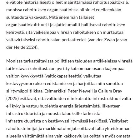
eivät ole historiallisesti olleet määrittämässä rahoituspäätöksiä,
monissa rahoituksen organisaatioissa niihin ei edelleenkään
suhtauduta vakavasti. Mitä enemmän tällaiset
organisaatiokulttuurit ja ajattelumallit hallitsevat rahoituksen
kehitystä, sitä vaikeampaa vihreän rahoituksen on murtautua
valtavirtaiseksi rahoitusalan periaatteeksi (van der Zwan ja van
der Heide 2024).
Monissa tarkasteltavissa poliittisen talouden artikkeleissa vihreää
tai kestävää rahoitusta on pyritty katsomaan osana laajempaa
valtion kyvykkyyttä (valtiokapasiteettia) vaikuttaa
kestävyysmurroksen edistämiseen ja harjoittaa niin sanottua
siirtymäpolitiikkaa. Esimerkiksi Peter Newell ja Callum Bray
(2025) esittävät, että valtioiden niin kutsuttu infrastruktuurivalta
eli kyky ja vastuu huolehtia energiajärjestelmistä, liikenteen
infrastruktuurista ja muusta talouksille tärkeästä
infrastruktuurista on kestävyyssiirtymässä keskiössä. Yksityiset
rahoitustoimijat ja markkinatoimijat soittavat tällä yhteiskunnan
alueella välttämättä aina vain kakkosviulua osittain myös omasta