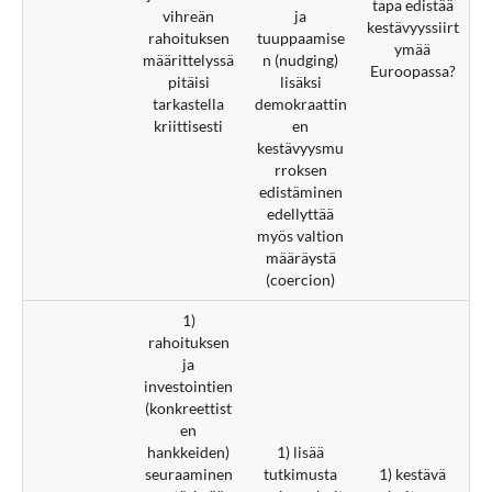
tapa edistää
vihreän
ja
kestävyyssiirt
rahoituksen
tuuppaamise
ymää
määrittelyssä
n (nudging)
Euroopassa?
pitäisi
lisäksi
tarkastella
demokraattin
kriittisesti
en
kestävyysmu
rroksen
edistäminen
edellyttää
myös valtion
määräystä
(coercion)
1)
rahoituksen
ja
investointien
(konkreettist
en
hankkeiden)
1) lisää
seuraaminen
tutkimusta
1) kestävä