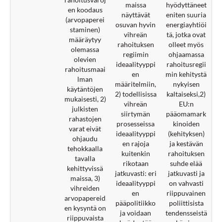
maissa
hyödyttäneet
en koodaus
näyttävät
eniten suuria
(arvopaperei
osuvan hyvin
energiayhtiöi
staminen)
vihreän
tä, jotka ovat
määräytyy
rahoituksen
olleet myös
olemassa
regiimin
ohjaamassa
olevien
ideaalityyppi
rahoitusregii
rahoitusmaai
en
min kehitystä
lman
määritelmiin,
nykyisen
käytäntöjen
2) todellisissa
kaltaiseksi,2)
mukaisesti, 2)
vihreän
EU:n
julkisten
siirtymän
pääomamark
rahastojen
prosesseissa
kinoiden
varat eivät
ideaalityyppi
(kehityksen)
ohjaudu
en rajoja
ja kestävän
tehokkaalla
kuitenkin
rahoituksen
tavalla
rikotaan
suhde elää
kehittyvissä
jatkuvasti: eri
jatkuvasti ja
maissa, 3)
ideaalityyppi
on vahvasti
vihreiden
en
riippuvainen
arvopapereid
pääpolitiikko
poliittisista
en kysyntä on
ja voidaan
tendensseistä
riippuvaista