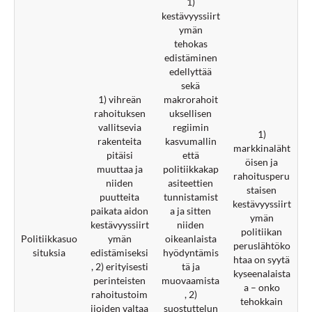
1)
kestävyyssiirt
ymän
tehokas
edistäminen
edellyttää
sekä
1) vihreän
makrorahoit
rahoituksen
uksellisen
vallitsevia
regiimin
1)
rakenteita
kasvumallin
markkinaläht
pitäisi
että
öisen ja
muuttaa ja
politiikkakap
rahoitusperu
niiden
asiteettien
staisen
puutteita
tunnistamist
kestävyyssiirt
paikata aidon
a ja sitten
ymän
kestävyyssiirt
niiden
politiikan
Politiikkasuo
ymän
oikeanlaista
peruslähtöko
situksia
edistämiseksi
hyödyntämis
htaa on syytä
, 2) erityisesti
tä ja
kyseenalaista
perinteisten
muovaamista
a – onko
rahoitustoim
, 2)
tehokkain
ijoiden valtaa
suostuttelun