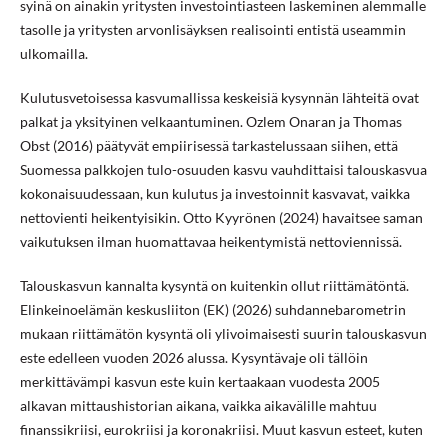
syinä on ainakin yritysten investointiasteen laskeminen alemmalle
tasolle ja yritysten arvonlisäyksen realisointi entistä useammin
ulkomailla.
Kulutusvetoisessa kasvumallissa keskeisiä kysynnän lähteitä ovat
palkat ja yksityinen velkaantuminen. Ozlem Onaran ja Thomas
Obst (2016) päätyvät empiirisessä tarkastelussaan siihen, että
Suomessa palkkojen tulo-osuuden kasvu vauhdittaisi talouskasvua
kokonaisuudessaan, kun kulutus ja investoinnit kasvavat, vaikka
nettovienti heikentyisikin. Otto Kyyrönen (2024) havaitsee saman
vaikutuksen ilman huomattavaa heikentymistä nettoviennissä.
Talouskasvun kannalta kysyntä on kuitenkin ollut riittämätöntä.
Elinkeinoelämän keskusliiton (EK) (2026) suhdannebarometrin
mukaan riittämätön kysyntä oli ylivoimaisesti suurin talouskasvun
este edelleen vuoden 2026 alussa. Kysyntävaje oli tällöin
merkittävämpi kasvun este kuin kertaakaan vuodesta 2005
alkavan mittaushistorian aikana, vaikka aikavälille mahtuu
finanssikriisi, eurokriisi ja koronakriisi. Muut kasvun esteet, kuten