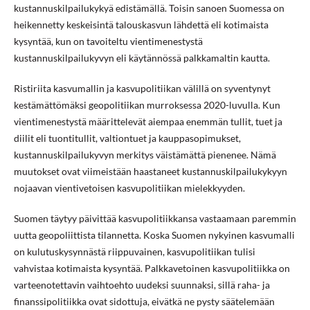
kustannuskilpailukykyä edistämällä. Toisin sanoen Suomessa on
heikennetty keskeisintä talouskasvun lähdettä eli kotimaista
kysyntää, kun on tavoiteltu vientimenestystä
kustannuskilpailukyvyn eli käytännössä palkkamaltin kautta.
Ristiriita kasvumallin ja kasvupolitiikan välillä on syventynyt
kestämättömäksi geopolitiikan murroksessa 2020-luvulla. Kun
vientimenestystä määrittelevät aiempaa enemmän tullit, tuet ja
diilit eli tuontitullit, valtiontuet ja kauppasopimukset,
kustannuskilpailukyvyn merkitys väistämättä pienenee. Nämä
muutokset ovat viimeistään haastaneet kustannuskilpailukykyyn
nojaavan vientivetoisen kasvupolitiikan mielekkyyden.
Suomen täytyy päivittää kasvupolitiikkansa vastaamaan paremmin
uutta geopoliittista tilannetta. Koska Suomen nykyinen kasvumalli
on kulutuskysynnästä riippuvainen, kasvupolitiikan tulisi
vahvistaa kotimaista kysyntää. Palkkavetoinen kasvupolitiikka on
varteenotettavin vaihtoehto uudeksi suunnaksi, sillä raha- ja
finanssipolitiikka ovat sidottuja, eivätkä ne pysty säätelemään