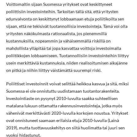
Voittomaltin sijaan Suomessa yritykset ovat keskittyneet
poliittisiin investointeihin. Tarkoitan tällä sitä, että yritysten
edunvalvonta on keskittynyt lobbaamaan etuja poliitikoilta sen
sijaan, että ne tekisivät tuotannollisia investointeja. Tämä voi olla
yritysten näkökulmasta rationaalista, jos pienemmillä
kustannuksilla, nopeammin ja vähäisemmällä riskillä on
mahdollista ylläpitää tai jopa kasvattaa voittoja investoimalla
poliitikkojen lobbaamiseen. Tuotannollisiin investointeihin liittyy
usein merkittäviä kustannuksia, niiden realisoitumisen aikajänne
on pitkä ja niihin liittyy väistämättä suurempi riski.
Poliittiset investoinnit voivat selittää heikkoa kasvua ja sitä, miksi
Suomessa ei ole onnistuttu uudistamaan tuotantorakenteita.
Investointiaste on pysynyt 2010-luvulta saakka suhteellisen
matalana lukuun ottamatta rakennusinvestointeja, jotka myös
vähenivät merkittävästi 2020-luvulla korkojen noustua. Yritykset
ovat onnistuneet saamaan erilaisia etuja 2010-luvulla (Lainà
2019), mutta tuottavuuskehitys on siitä huolimatta tai juuri sen
vuoksi hidastunut.