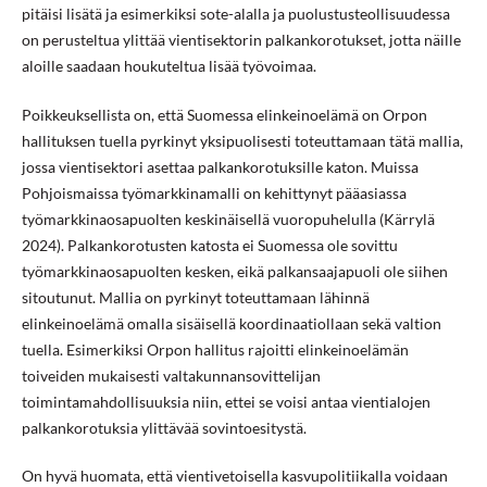
pitäisi lisätä ja esimerkiksi sote-alalla ja puolustusteollisuudessa
on perusteltua ylittää vientisektorin palkankorotukset, jotta näille
aloille saadaan houkuteltua lisää työvoimaa.
Poikkeuksellista on, että Suomessa elinkeinoelämä on Orpon
hallituksen tuella pyrkinyt yksipuolisesti toteuttamaan tätä mallia,
jossa vientisektori asettaa palkankorotuksille katon. Muissa
Pohjoismaissa työmarkkinamalli on kehittynyt pääasiassa
työmarkkinaosapuolten keskinäisellä vuoropuhelulla (Kärrylä
2024). Palkankorotusten katosta ei Suomessa ole sovittu
työmarkkinaosapuolten kesken, eikä palkansaajapuoli ole siihen
sitoutunut. Mallia on pyrkinyt toteuttamaan lähinnä
elinkeinoelämä omalla sisäisellä koordinaatiollaan sekä valtion
tuella. Esimerkiksi Orpon hallitus rajoitti elinkeinoelämän
toiveiden mukaisesti valtakunnansovittelijan
toimintamahdollisuuksia niin, ettei se voisi antaa vientialojen
palkankorotuksia ylittävää sovintoesitystä.
On hyvä huomata, että vientivetoisella kasvupolitiikalla voidaan