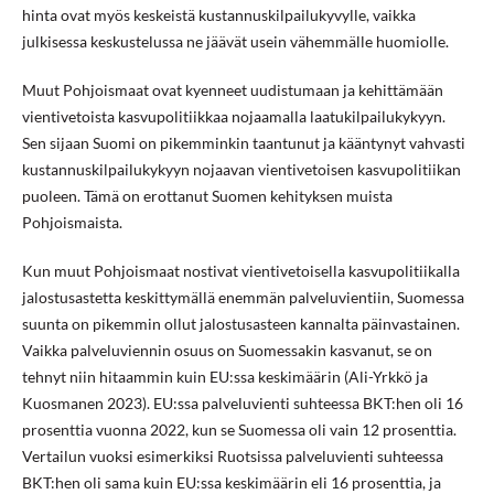
hinta ovat myös keskeistä kustannuskilpailukyvylle, vaikka
julkisessa keskustelussa ne jäävät usein vähemmälle huomiolle.
Muut Pohjoismaat ovat kyenneet uudistumaan ja kehittämään
vientivetoista kasvupolitiikkaa nojaamalla laatukilpailukykyyn.
Sen sijaan Suomi on pikemminkin taantunut ja kääntynyt vahvasti
kustannuskilpailukykyyn nojaavan vientivetoisen kasvupolitiikan
puoleen. Tämä on erottanut Suomen kehityksen muista
Pohjoismaista.
Kun muut Pohjoismaat nostivat vientivetoisella kasvupolitiikalla
jalostusastetta keskittymällä enemmän palveluvientiin, Suomessa
suunta on pikemmin ollut jalostusasteen kannalta päinvastainen.
Vaikka palveluviennin osuus on Suomessakin kasvanut, se on
tehnyt niin hitaammin kuin EU:ssa keskimäärin (Ali-Yrkkö ja
Kuosmanen 2023). EU:ssa palveluvienti suhteessa BKT:hen oli 16
prosenttia vuonna 2022, kun se Suomessa oli vain 12 prosenttia.
Vertailun vuoksi esimerkiksi Ruotsissa palveluvienti suhteessa
BKT:hen oli sama kuin EU:ssa keskimäärin eli 16 prosenttia, ja