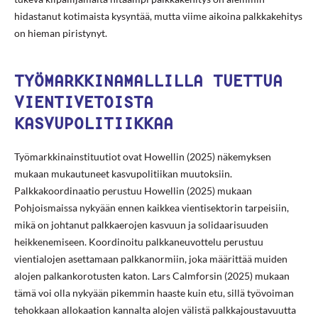
hidastanut kotimaista kysyntää, mutta viime aikoina palkkakehitys
on hieman piristynyt.
TYÖMARKKINAMALLILLA TUETTUA
VIENTIVETOISTA
KASVUPOLITIIKKAA
Työmarkkinainstituutiot ovat Howellin (2025) näkemyksen
mukaan mukautuneet kasvupolitiikan muutoksiin.
Palkkakoordinaatio perustuu Howellin (2025) mukaan
Pohjoismaissa nykyään ennen kaikkea vientisektorin tarpeisiin,
mikä on johtanut palkkaerojen kasvuun ja solidaarisuuden
heikkenemiseen. Koordinoitu palkkaneuvottelu perustuu
vientialojen asettamaan palkkanormiin, joka määrittää muiden
alojen palkankorotusten katon. Lars Calmforsin (2025) mukaan
tämä voi olla nykyään pikemmin haaste kuin etu, sillä työvoiman
tehokkaan allokaation kannalta alojen välistä palkkajoustavuutta