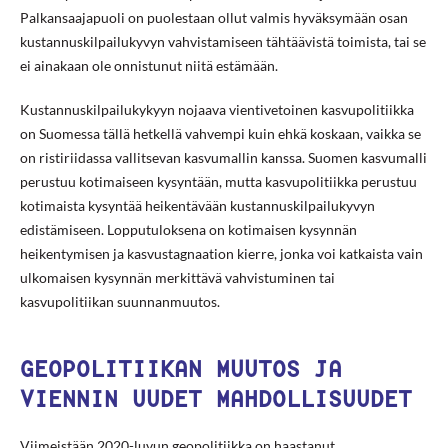
Palkansaajapuoli on puolestaan ollut valmis hyväksymään osan
kustannuskilpailukyvyn vahvistamiseen tähtäävistä toimista, tai se
ei ainakaan ole onnistunut niitä estämään.
Kustannuskilpailukykyyn nojaava vientivetoinen kasvupolitiikka
on Suomessa tällä hetkellä vahvempi kuin ehkä koskaan, vaikka se
on ristiriidassa vallitsevan kasvumallin kanssa. Suomen kasvumalli
perustuu kotimaiseen kysyntään, mutta kasvupolitiikka perustuu
kotimaista kysyntää heikentävään kustannuskilpailukyvyn
edistämiseen. Lopputuloksena on kotimaisen kysynnän
heikentymisen ja kasvustagnaation kierre, jonka voi katkaista vain
ulkomaisen kysynnän merkittävä vahvistuminen tai
kasvupolitiikan suunnanmuutos.
GEOPOLITIIKAN MUUTOS JA
VIENNIN UUDET MAHDOLLISUUDET
Viimeistään 2020-luvun geopolitiikka on haastanut