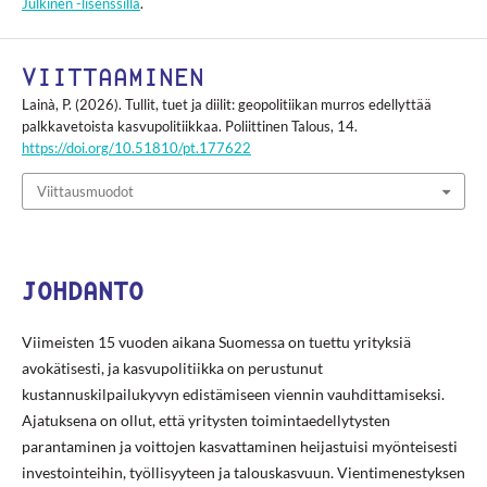
Julkinen -lisenssillä
.
VIITTAAMINEN
Lainà, P. (2026). Tullit, tuet ja diilit: geopolitiikan murros edellyttää
palkkavetoista kasvupolitiikkaa.
Poliittinen Talous
,
14
.
https://doi.org/10.51810/pt.177622
Viittausmuodot
JOHDANTO
Viimeisten 15 vuoden aikana Suomessa on tuettu yrityksiä
avokätisesti, ja kasvupolitiikka on perustunut
kustannuskilpailukyvyn edistämiseen viennin vauhdittamiseksi.
Ajatuksena on ollut, että yritysten toimintaedellytysten
parantaminen ja voittojen kasvattaminen heijastuisi myönteisesti
investointeihin, työllisyyteen ja talouskasvuun. Vientimenestyksen