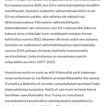
Euroopassa vuonna 2020, kun EU:n valtiontukisääntöjä löysättiin
merkittävästi. Aiempiin tiukkoihin valtiontukisääntöihin ei ole
EU:ssa sittemmin palattu, eikä sellaista ole näköpiirissä
lähitulevaisuudessa. Päinvastoin valtiontukikilpailu
todennäköisesti vain voimistuu, kun EU:n talousmahti Saksa on
tukenut omia yrityksiään hyvin avokätisesti energian hinnan
kallistuttua vuonna 2022 alkaneen Ukrainan sodan seurauksena.
Suomikin on osallistunut valtiontukikilpailuun käynnistämällä
vuonna 2024 puhtaan siirtymän teollisille investoinneille
verohyvityksen, jonka kustannus on nousemassa useisiin
miljardeihin euroihin (VATT 2025).
Huomionarvoista on myös se, että Yhdysvallat pyrki tukemaan
omaa tuotantoaan jo Joe Bidenin presidenttikaudella. Itse asiassa
Trumpilla ja Bidenilla oli hyvinkin samankaltaiset tavoitteet lisätä
yhdysvaltalaista tuotantoa. Heillä oli vain hyvin erilaiset keinot
tavoitteen saavuttamiseksi. Kun Trump on romuttanut
monenkeskisiä kansainvälisiä sääntöpohjaisia järjestelmiä ja