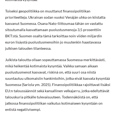
Toiseksi geopolitiikka on muuttanut finanssipolitiikan
prioriteetteja. Ukrainan sodan vuoksi Venäjän uhka on kiistatta
kasvanut Suomessa. Osana Nato-liittoumaa tähän on vastattu
sitoutumalla kasvattamaan puolustusmenoja 3,5 prosenttiin
BKT:stä. Suomen osalta tämä tarkoittaa noin viiden miljardin
euron lisäystä puolustusmenoihin jo muutenkin haastavassa
julkisen talouden tilanteessa.
Julkista taloutta ollaan sopeuttamassa Suomessa merkittävästi,
mikä heikentää kotimaista kysyntää. Vaikka samaan aikaan
puolustusmenot kasvavat, riskinä on, että suuri osa niistä
suuntautuu ulkomaisiin hankintoihin, jotka eivät kasvata kysyntää
Suomessa (Sariola ym. 2025). Finanssipolitiikkaa rajoittavat lisäksi
EU:n taloussäännöt sekä kansallinen velkajarru, jotka edellyttävät
talouskuria pitkälle tulevaisuuteen. Todennäköistä on, että
jatkossa finanssipolitiikan vaikutus kotimaiseen kysyntään on
entistä negatiivisempi.