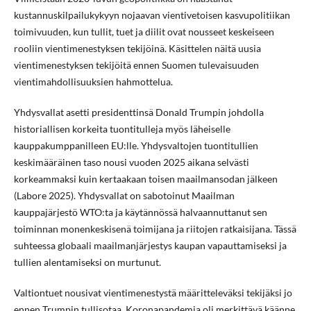
kustannuskilpailukykyyn nojaavan vientivetoisen kasvupolitiikan
toimivuuden, kun tullit, tuet ja diilit ovat nousseet keskeiseen
rooliin vientimenestyksen tekijöinä. Käsittelen näitä uusia
vientimenestyksen tekijöitä ennen Suomen tulevaisuuden
vientimahdollisuuksien hahmottelua.
Yhdysvallat asetti presidenttinsä Donald Trumpin johdolla
historiallisen korkeita tuontitulleja myös läheiselle
kauppakumppanilleen EU:lle. Yhdysvaltojen tuontitullien
keskimääräinen taso nousi vuoden 2025 aikana selvästi
korkeammaksi kuin kertaakaan toisen maailmansodan jälkeen
(Labore 2025). Yhdysvallat on sabotoinut Maailman
kauppajärjestö WTO:ta ja käytännössä halvaannuttanut sen
toiminnan monenkeskisenä toimijana ja riitojen ratkaisijana. Tässä
suhteessa globaali maailmanjärjestys kaupan vapauttamiseksi ja
tullien alentamiseksi on murtunut.
Valtiontuet nousivat vientimenestystä määritteleväksi tekijäksi jo
ennen Trumpin tullisotaa. Koronapandemia oli merkittävä käänne