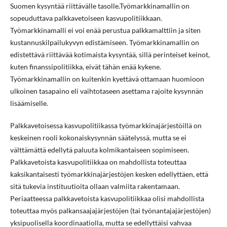
Suomen kysyntää riittävälle tasolle.Työmarkkinamallin on
sopeuduttava palkkavetoiseen kasvupolitiikkaan.
Työmarkkinamalli ei voi enää perustua palkkamalttiin ja siten
kustannuskilpailukyvyn edistämiseen. Työmarkkinamallin on
edistettävä riittävää kotimaista kysyntää, sillä perinteiset keinot,
kuten finanssipolitiikka, eivät tähän enää kykene.
Työmarkkinamallin on kuitenkin kyettävä ottamaan huomioon
ulkoinen tasapaino eli vaihtotaseen asettama rajoite kysynnän
lisäämiselle.
Palkkavetoisessa kasvupolitiikassa työmarkkinajärjestöillä on
keskeinen rooli kokonaiskysynnän säätelyssä, mutta se ei
välttämättä edellytä paluuta kolmikantaiseen sopimiseen.
Palkkavetoista kasvupolitiikkaa on mahdollista toteuttaa
kaksikantaisesti työmarkkinajärjestöjen kesken edellyttäen, että
sitä tukevia instituutioita ollaan valmiita rakentamaan.
Periaatteessa palkkavetoista kasvupolitiikkaa olisi mahdollista
toteuttaa myös palkansaajajärjestöjen (tai työnantajajärjestöjen)
yksipuolisella koordinaatiolla, mutta se edellyttäisi vahvaa