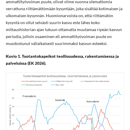
ammattityövoiman puute, olivat viime vuonna olemattomia
verrattuna riittämättömään kysyntään, joka sisältää kotimaisen ja
ulkomaisen kysynnän. Huomionarvoista on, että riittämätön
kysyntä on ollut selvästi suurin kasvu este lähes koko
mittaushistorian ajan lukuun ottamatta muutamaa ripeän kasvun
periodia, jolloin osaaminen eli ammattityövoiman puute on
muodostunut väliaikaisesti suurimmaksi kasvun esteeksi.
Kuvio 1. Tuotantokapeikot teollisuudessa, rakentamisessa ja
palveluissa (EK 2026).