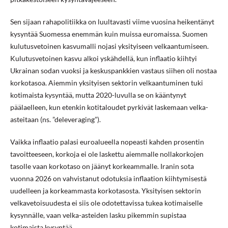
Sen sijaan rahapolitiikka on luultavasti viime vuosina heikentänyt
kysyntää Suomessa enemmän kuin muissa euromaissa. Suomen
kulutusvetoinen kasvumalli nojasi yksityiseen velkaantumiseen.
Kulutusvetoinen kasvu alkoi yskähdellä, kun inflaatio kiihtyi
Ukrainan sodan vuoksi ja keskuspankkien vastaus siihen oli nostaa
korkotasoa. Aiemmin yksityisen sektorin velkaantuminen tuki
kotimaista kysyntää, mutta 2020-luvulla se on kääntynyt
päälaelleen, kun etenkin kotitaloudet pyrkivät laskemaan velka-
asteitaan (ns. ”deleveraging”).
Vaikka inflaatio palasi euroalueella nopeasti kahden prosentin
tavoitteeseen, korkoja ei ole laskettu aiemmalle nollakorkojen
tasolle vaan korkotaso on jäänyt korkeammalle. Iranin sota
vuonna 2026 on vahvistanut odotuksia inflaation kiihtymisestä
uudelleen ja korkeammasta korkotasosta. Yksityisen sektorin
velkavetoisuudesta ei siis ole odotettavissa tukea kotimaiselle
kysynnälle, vaan velka-asteiden lasku pikemmin supistaa
kotimaista kysyntää.