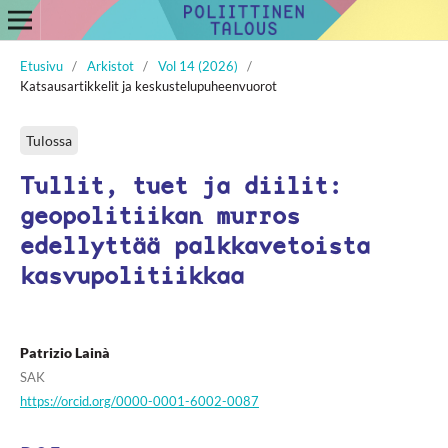
Etusivu
/
Arkistot
/
Vol 14 (2026)
/
Katsausartikkelit ja keskustelupuheenvuorot
Tulossa
Tullit, tuet ja diilit:
geopolitiikan murros
edellyttää palkkavetoista
kasvupolitiikkaa
Patrizio Lainà
SAK
https://orcid.org/0000-0001-6002-0087