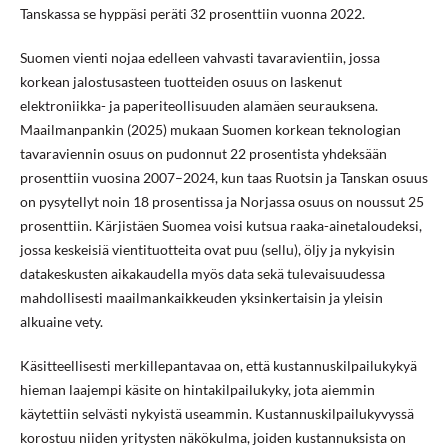
Tanskassa se hyppäsi peräti 32 prosenttiin vuonna 2022.
Suomen vienti nojaa edelleen vahvasti tavaravientiin, jossa
korkean jalostusasteen tuotteiden osuus on laskenut
elektroniikka- ja paperiteollisuuden alamäen seurauksena.
Maailmanpankin (2025) mukaan Suomen korkean teknologian
tavaraviennin osuus on pudonnut 22 prosentista yhdeksään
prosenttiin vuosina 2007–2024, kun taas Ruotsin ja Tanskan osuus
on pysytellyt noin 18 prosentissa ja Norjassa osuus on noussut 25
prosenttiin. Kärjistäen Suomea voisi kutsua raaka-ainetaloudeksi,
jossa keskeisiä vientituotteita ovat puu (sellu), öljy ja nykyisin
datakeskusten aikakaudella myös data sekä tulevaisuudessa
mahdollisesti maailmankaikkeuden yksinkertaisin ja yleisin
alkuaine vety.
Käsitteellisesti merkillepantavaa on, että kustannuskilpailukykyä
hieman laajempi käsite on hintakilpailukyky, jota aiemmin
käytettiin selvästi nykyistä useammin. Kustannuskilpailukyvyssä
korostuu niiden yritysten näkökulma, joiden kustannuksista on