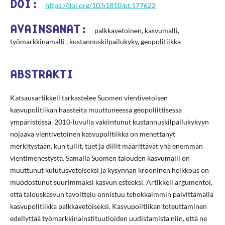
DOI:
https://doi.org/10.51810/pt.177622
AVAINSANAT:
palkkavetoinen, kasvumalli,
työmarkkinamalli , kustannuskilpailukyky, geopolitiikka
ABSTRAKTI
Katsausartikkeli tarkastelee Suomen vientivetoisen
kasvupolitiikan haasteita muuttuneessa geopoliittisessa
ympäristössä. 2010-luvulla vakiintunut kustannuskilpailukykyyn
nojaava vientivetoinen kasvupolitiikka on menettänyt
merkitystään, kun tullit, tuet ja diilit määrittävät yhä enemmän
vientimenestystä. Samalla Suomen talouden kasvumalli on
muuttunut kulutusvetoiseksi ja kysynnän krooninen heikkous on
muodostunut suurimmaksi kasvun esteeksi. Artikkeli argumentoi,
että talouskasvun tavoittelu onnistuu tehokkaimmin päivittämällä
kasvupolitiikka palkkavetoiseksi. Kasvupolitiikan toteuttaminen
edellyttää työmarkkinainstituutioiden uudistamista niin, että ne