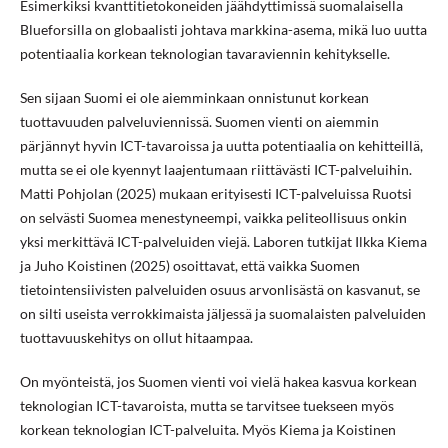
Esimerkiksi kvanttitietokoneiden jäähdyttimissä suomalaisella
Blueforsilla on globaalisti johtava markkina-asema, mikä luo uutta
potentiaalia korkean teknologian tavaraviennin kehitykselle.
Sen sijaan Suomi ei ole aiemminkaan onnistunut korkean
tuottavuuden palveluviennissä. Suomen vienti on aiemmin
pärjännyt hyvin ICT-tavaroissa ja uutta potentiaalia on kehitteillä,
mutta se ei ole kyennyt laajentumaan riittävästi ICT-palveluihin.
Matti Pohjolan (2025) mukaan erityisesti ICT-palveluissa Ruotsi
on selvästi Suomea menestyneempi, vaikka peliteollisuus onkin
yksi merkittävä ICT-palveluiden viejä. Laboren tutkijat Ilkka Kiema
ja Juho Koistinen (2025) osoittavat, että vaikka Suomen
tietointensiivisten palveluiden osuus arvonlisästä on kasvanut, se
on silti useista verrokkimaista jäljessä ja suomalaisten palveluiden
tuottavuuskehitys on ollut hitaampaa.
On myönteistä, jos Suomen vienti voi vielä hakea kasvua korkean
teknologian ICT-tavaroista, mutta se tarvitsee tuekseen myös
korkean teknologian ICT-palveluita. Myös Kiema ja Koistinen