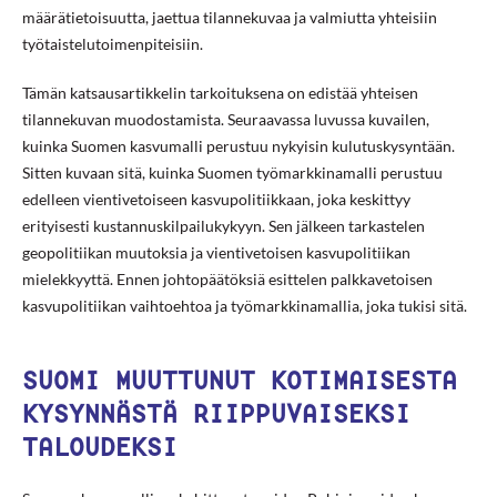
määrätietoisuutta, jaettua tilannekuvaa ja valmiutta yhteisiin
työtaistelutoimenpiteisiin.
Tämän katsausartikkelin tarkoituksena on edistää yhteisen
tilannekuvan muodostamista. Seuraavassa luvussa kuvailen,
kuinka Suomen kasvumalli perustuu nykyisin kulutuskysyntään.
Sitten kuvaan sitä, kuinka Suomen työmarkkinamalli perustuu
edelleen vientivetoiseen kasvupolitiikkaan, joka keskittyy
erityisesti kustannuskilpailukykyyn. Sen jälkeen tarkastelen
geopolitiikan muutoksia ja vientivetoisen kasvupolitiikan
mielekkyyttä. Ennen johtopäätöksiä esittelen palkkavetoisen
kasvupolitiikan vaihtoehtoa ja työmarkkinamallia, joka tukisi sitä.
SUOMI MUUTTUNUT KOTIMAISESTA
KYSYNNÄSTÄ RIIPPUVAISEKSI
TALOUDEKSI