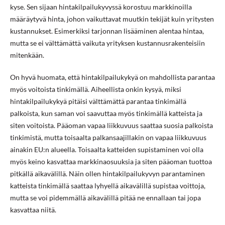
kyse. Sen sijaan hintakilpailukyvyssä korostuu markkinoilla
määräytyvä hinta, johon vaikuttavat muutkin tekijät kuin yritysten
kustannukset. Esimerkiksi tarjonnan lisääminen alentaa hintaa,
mutta se ei välttämättä vaikuta yrityksen kustannusrakenteisiin
mitenkään.
On hyvä huomata, että hintakilpailukykyä on mahdollista parantaa
myös voitoista tinkimällä. Aiheellista onkin kysyä, miksi
hintakilpailukykyä pitäisi välttämättä parantaa tinkimällä
palkoista, kun saman voi saavuttaa myös tinkimällä katteista ja
siten voitoista. Pääoman vapaa liikkuvuus saattaa suosia palkoista
tinkimistä, mutta toisaalta palkansaajillakin on vapaa liikkuvuus
ainakin EU:n alueella. Toisaalta katteiden supistaminen voi olla
myös keino kasvattaa markkinaosuuksia ja siten pääoman tuottoa
pitkällä aikavälillä. Näin ollen hintakilpailukyvyn parantaminen
katteista tinkimällä saattaa lyhyellä aikavälillä supistaa voittoja,
mutta se voi pidemmällä aikavälillä pitää ne ennallaan tai jopa
kasvattaa niitä.