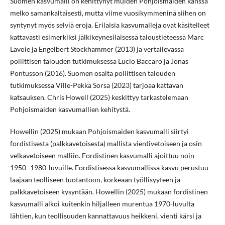
Suomen kasvumalli on kehittynyt muiden Pohjoismaiden kanssa
melko samankaltaisesti, mutta viime vuosikymmeninä siihen on
syntynyt myös selviä eroja. Erilaisia kasvumalleja ovat käsitelleet
kattavasti esimerkiksi jälkikeynesiläisessä taloustieteessä Marc
Lavoie ja Engelbert Stockhammer (2013) ja vertailevassa
poliittisen talouden tutkimuksessa Lucio Baccaro ja Jonas
Pontusson (2016). Suomen osalta poliittisen talouden
tutkimuksessa Ville-Pekka Sorsa (2023) tarjoaa kattavan
katsauksen. Chris Howell (2025) keskittyy tarkastelemaan
Pohjoismaiden kasvumallien kehitystä.
Howellin (2025) mukaan Pohjoismaiden kasvumalli siirtyi
fordistisesta (palkkavetoisesta) mallista vientivetoiseen ja osin
velkavetoiseen malliin. Fordistinen kasvumalli ajoittuu noin
1950–1980-luvuille. Fordistisessa kasvumallissa kasvu perustuu
laajaan teolliseen tuotantoon, korkeaan työllisyyteen ja
palkkavetoiseen kysyntään. Howellin (2025) mukaan fordistinen
kasvumalli alkoi kuitenkin hiljalleen murentua 1970-luvulta
lähtien, kun teollisuuden kannattavuus heikkeni, vienti kärsi ja