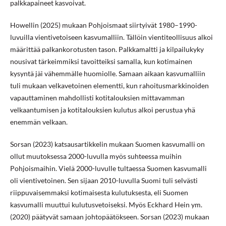
palkkapaineet kasvoivat.
Howellin (2025) mukaan Pohjoismaat siirtyivät 1980–1990-
luvuilla vientivetoiseen kasvumalliin. Tällöin vientiteollisuus alkoi
määrittää palkankorotusten tason. Palkkamaltti ja kilpailukyky
nousivat tärkeimmiksi tavoitteiksi samalla, kun kotimainen
kysyntä jäi vähemmälle huomiolle. Samaan aikaan kasvumalliin
tuli mukaan velkavetoinen elementti, kun rahoitusmarkkinoiden
vapauttaminen mahdollisti kotitalouksien mittavamman
velkaantumisen ja kotitalouksien kulutus alkoi perustua yhä
enemmän velkaan.
Sorsan (2023) katsausartikkelin mukaan Suomen kasvumalli on
ollut muutoksessa 2000-luvulla myös suhteessa muihin
Pohjoismaihin. Vielä 2000-luvulle tultaessa Suomen kasvumalli
oli vientivetoinen. Sen sijaan 2010-luvulla Suomi tuli selvästi
riippuvaisemmaksi kotimaisesta kulutuksesta, eli Suomen
kasvumalli muuttui kulutusvetoiseksi. Myös Eckhard Hein ym.
(2020) päätyvät samaan johtopäätökseen. Sorsan (2023) mukaan