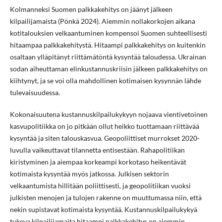
Kolmanneksi Suomen palkkakehitys on jäänyt jälkeen
kilpailijamaista (Pönkä 2024). Aiemmin nollakorkojen aikana
kotitalouksien velkaantuminen kompensoi Suomen suhteellisesti
hitaampaa palkkakehitystä. Hitaampi palkkakehitys on kuitenkin
osaltaan ylläpitänyt riittämätöntä kysyntää taloudessa. Ukrainan
sodan aiheuttaman elinkustannuskriisin jälkeen palkkakehitys on
kiihtynyt, ja se voi olla mahdollinen kotimaisen kysynnän lähde
tulevaisuudessa.
Kokonaisuutena kustannuskilpailukykyyn nojaava vientivetoinen
kasvupolitiikka on jo pitkään ollut heikko tuottamaan riittävää
kysyntää ja siten talouskasvua. Geopoliittiset murrokset 2020-
luvulla vaikeuttavat tilannetta entisestään. Rahapolitiikan
kiristyminen ja aiempaa korkeampi korkotaso heikentävät
kotimaista kysyntää myös jatkossa. Julkisen sektorin
velkaantumista hillitään poliittisesti, ja geopolitiikan vuoksi
julkisten menojen ja tulojen rakenne on muuttumassa niin, että
nekin supistavat kotimaista kysyntää. Kustannuskilpailukykyä
tukeva kilpailijamaita hitaampi palkkakehitys on aiemmin