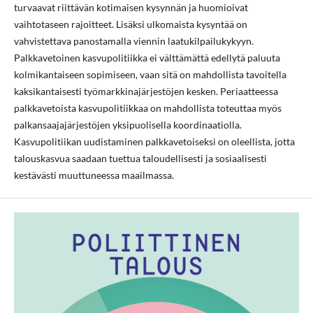
turvaavat riittävän kotimaisen kysynnän ja huomioivat
vaihtotaseen rajoitteet. Lisäksi ulkomaista kysyntää on
vahvistettava panostamalla viennin laatukilpailukykyyn.
Palkkavetoinen kasvupolitiikka ei välttämättä edellytä paluuta
kolmikantaiseen sopimiseen, vaan sitä on mahdollista tavoitella
kaksikantaisesti työmarkkinajärjestöjen kesken. Periaatteessa
palkkavetoista kasvupolitiikkaa on mahdollista toteuttaa myös
palkansaajajärjestöjen yksipuolisella koordinaatiolla.
Kasvupolitiikan uudistaminen palkkavetoiseksi on oleellista, jotta
talouskasvua saadaan tuettua taloudellisesti ja sosiaalisesti
kestävästi muuttuneessa maailmassa.