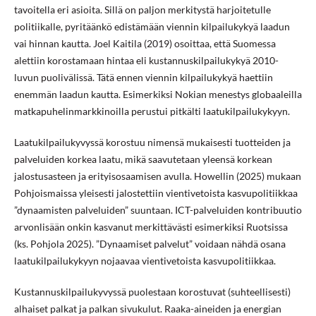
tavoitella eri asioita. Sillä on paljon merkitystä harjoitetulle
politiikalle, pyritäänkö edistämään viennin kilpailukykyä laadun
vai hinnan kautta. Joel Kaitila (2019) osoittaa, että Suomessa
alettiin korostamaan hintaa eli kustannuskilpailukykyä 2010-
luvun puolivälissä. Tätä ennen viennin kilpailukykyä haettiin
enemmän laadun kautta. Esimerkiksi Nokian menestys globaaleilla
matkapuhelinmarkkinoilla perustui pitkälti laatukilpailukykyyn.
Laatukilpailukyvyssä korostuu nimensä mukaisesti tuotteiden ja
palveluiden korkea laatu, mikä saavutetaan yleensä korkean
jalostusasteen ja erityisosaamisen avulla. Howellin (2025) mukaan
Pohjoismaissa yleisesti jalostettiin vientivetoista kasvupolitiikkaa
”dynaamisten palveluiden” suuntaan. ICT-palveluiden kontribuutio
arvonlisään onkin kasvanut merkittävästi esimerkiksi Ruotsissa
(ks. Pohjola 2025). ”Dynaamiset palvelut” voidaan nähdä osana
laatukilpailukykyyn nojaavaa vientivetoista kasvupolitiikkaa.
Kustannuskilpailukyvyssä puolestaan korostuvat (suhteellisesti)
alhaiset palkat ja palkan sivukulut. Raaka-aineiden ja energian