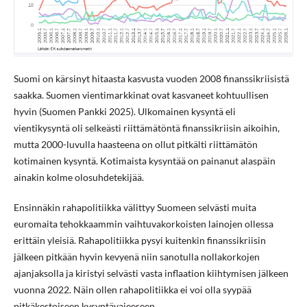
Suomi on kärsinyt hitaasta kasvusta vuoden 2008 finanssikriisistä
saakka. Suomen vientimarkkinat ovat kasvaneet kohtuullisen
hyvin (Suomen Pankki 2025). Ulkomainen kysyntä eli
vientikysyntä oli selkeästi riittämätöntä finanssikriisin aikoihin,
mutta 2000-luvulla haasteena on ollut pitkälti riittämätön
kotimainen kysyntä. Kotimaista kysyntää on painanut alaspäin
ainakin kolme olosuhdetekijää.
Ensinnäkin rahapolitiikka välittyy Suomeen selvästi muita
euromaita tehokkaammin vaihtuvakorkoisten lainojen ollessa
erittäin yleisiä. Rahapolitiikka pysyi kuitenkin finanssikriisin
jälkeen pitkään hyvin kevyenä niin sanotulla nollakorkojen
ajanjaksolla ja kiristyi selvästi vasta inflaation kiihtymisen jälkeen
vuonna 2022. Näin ollen rahapolitiikka ei voi olla syypää
pitkäkestoiseen kysyntävajeeseen.