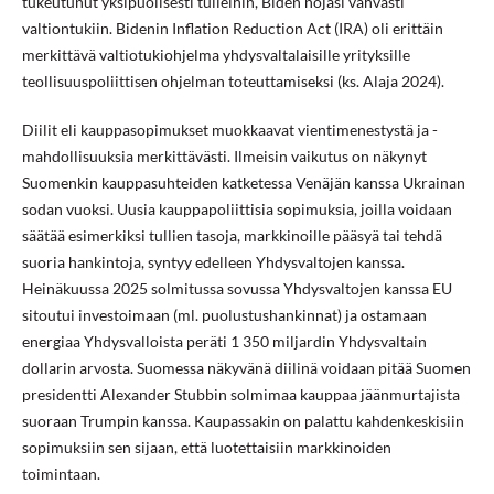
tukeutunut yksipuolisesti tulleihin, Biden nojasi vahvasti
valtiontukiin. Bidenin Inflation Reduction Act (IRA) oli erittäin
merkittävä valtiotukiohjelma yhdysvaltalaisille yrityksille
teollisuuspoliittisen ohjelman toteuttamiseksi (ks. Alaja 2024).
Diilit eli kauppasopimukset muokkaavat vientimenestystä ja -
mahdollisuuksia merkittävästi. Ilmeisin vaikutus on näkynyt
Suomenkin kauppasuhteiden katketessa Venäjän kanssa Ukrainan
sodan vuoksi. Uusia kauppapoliittisia sopimuksia, joilla voidaan
säätää esimerkiksi tullien tasoja, markkinoille pääsyä tai tehdä
suoria hankintoja, syntyy edelleen Yhdysvaltojen kanssa.
Heinäkuussa 2025 solmitussa sovussa Yhdysvaltojen kanssa EU
sitoutui investoimaan (ml. puolustushankinnat) ja ostamaan
energiaa Yhdysvalloista peräti 1 350 miljardin Yhdysvaltain
dollarin arvosta. Suomessa näkyvänä diilinä voidaan pitää Suomen
presidentti Alexander Stubbin solmimaa kauppaa jäänmurtajista
suoraan Trumpin kanssa. Kaupassakin on palattu kahdenkeskisiin
sopimuksiin sen sijaan, että luotettaisiin markkinoiden
toimintaan.