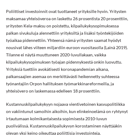
Poliittiset investoinnit ovat tuottaneet yrityksille hyvin. Yritysten
maksamaa yhteisöveroa on laskettu 26 prosentista 20 prosenttiin,
yritysten Kela-maksu on poistettu, kilpailukykysopimuksessa
palkan sivukuluja alennettiin yrityksiltä ja lisäksi työntekijöiden
työaikaa pidennettiin. Yhteensä nämä yritysten saamat hyödyt
nousivat lähes viiteen miljardiin euroon vuositasolla (Lainà 2019).
Tilanne ei näytä muuttuneen 2020-luvullakaan, vaikka
kilpailukykysopimuksen työajan pidennyksestä onkin luovuttu.
Yrityksiä tuettiin avokätisesti koronapandemian aikana,
palkansaajien asemaa on merkittävästi heikennetty suhteessa
työnantajiin Orpon hallituksen työmarkkinareformeilla, ja
yhteisövero on laskemassa edelleen 18 prosenttiin.
Kustannuskilpailukykyyn nojaava vientivetoinen kasvupolitiikka
on vakiintunut samoihin aikoihin, kun elinkeinoelämä on ryhtynyt
irtautumaan kolmikantaisesta sopimisesta 2010-luvun
puolivälissä. Kustannuskilpailukyvyn korostaminen näyttääkin
olevan yksi keino oikeuttaa poliittisia investointeja.