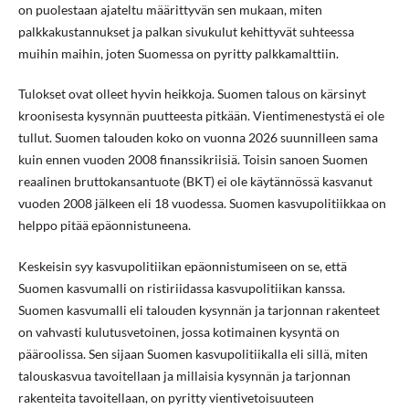
on puolestaan ajateltu määrittyvän sen mukaan, miten
palkkakustannukset ja palkan sivukulut kehittyvät suhteessa
muihin maihin, joten Suomessa on pyritty palkkamalttiin.
Tulokset ovat olleet hyvin heikkoja. Suomen talous on kärsinyt
kroonisesta kysynnän puutteesta pitkään. Vientimenestystä ei ole
tullut. Suomen talouden koko on vuonna 2026 suunnilleen sama
kuin ennen vuoden 2008 finanssikriisiä. Toisin sanoen Suomen
reaalinen bruttokansantuote (BKT) ei ole käytännössä kasvanut
vuoden 2008 jälkeen eli 18 vuodessa. Suomen kasvupolitiikkaa on
helppo pitää epäonnistuneena.
Keskeisin syy kasvupolitiikan epäonnistumiseen on se, että
Suomen kasvumalli on ristiriidassa kasvupolitiikan kanssa.
Suomen kasvumalli eli talouden kysynnän ja tarjonnan rakenteet
on vahvasti kulutusvetoinen, jossa kotimainen kysyntä on
pääroolissa. Sen sijaan Suomen kasvupolitiikalla eli sillä, miten
talouskasvua tavoitellaan ja millaisia kysynnän ja tarjonnan
rakenteita tavoitellaan, on pyritty vientivetoisuuteen