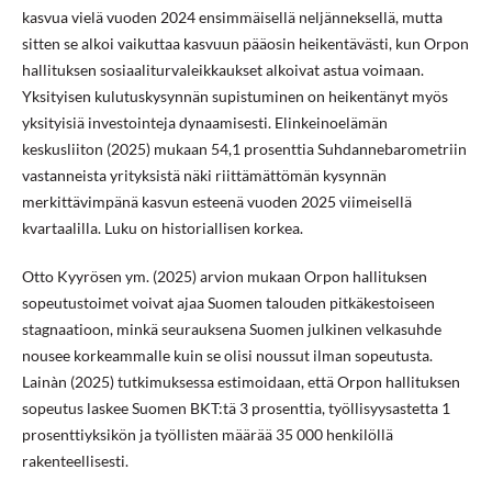
kasvua vielä vuoden 2024 ensimmäisellä neljänneksellä, mutta
sitten se alkoi vaikuttaa kasvuun pääosin heikentävästi, kun Orpon
hallituksen sosiaaliturvaleikkaukset alkoivat astua voimaan.
Yksityisen kulutuskysynnän supistuminen on heikentänyt myös
yksityisiä investointeja dynaamisesti. Elinkeinoelämän
keskusliiton (2025) mukaan 54,1 prosenttia Suhdannebarometriin
vastanneista yrityksistä näki riittämättömän kysynnän
merkittävimpänä kasvun esteenä vuoden 2025 viimeisellä
kvartaalilla. Luku on historiallisen korkea.
Otto Kyyrösen ym. (2025) arvion mukaan Orpon hallituksen
sopeutustoimet voivat ajaa Suomen talouden pitkäkestoiseen
stagnaatioon, minkä seurauksena Suomen julkinen velkasuhde
nousee korkeammalle kuin se olisi noussut ilman sopeutusta.
Lainàn (2025) tutkimuksessa estimoidaan, että Orpon hallituksen
sopeutus laskee Suomen BKT:tä 3 prosenttia, työllisyysastetta 1
prosenttiyksikön ja työllisten määrää 35 000 henkilöllä
rakenteellisesti.