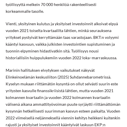
työllisyyttä melkein 70 000 henkilöä rakenteellisesti
korkeammalle tasolle.
Vienti, yksityinen kulutus ja yksityiset investoinnit alkoivat elpyä
vuoden 2021 toiselta kvartaalilta lähtien, minkä seurauksena
yritykset pystyivät kerryttämään taas varastojaan. BKT:n volyymi
kääntyi kasvuun, vaikka julkisten investointien supistuminen ja
tuonnin elpyminen hidastivatkin sitä. Työllisyys nousi
historiallisiin huippulukemiin vuoden 2022 loka–marraskuussa.
Marinin hallituksen elvytyksen vaikutukset näkyvät
Elinkeinoelämän keskusliiton (2025) Suhdannebarometrissä.
Kyselyn mukaan riittämätön kysyntä on ollut selvästi suurin este
yritysten kasvulle finanssikriisistä lähtien, mutta vuoden 2021
kolmannen kvartaalin ja vuoden 2022 kolmannen kvartaalin
välisenä aikana ammattityövoiman puute syrjäytti riittämättömän
kysynnän hetkellisesti suurimman kasvun esteen paikalta. Vuoden
2022 viimeisellä neljänneksellä viennin kehitys heikkeni kuitenkin
rajusti ja yksityiset investoinnit kääntyivät laskuun EKP:n