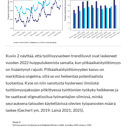
Kuvio 2 näyttää, että työllisyysasteen trendiluvut ovat laskeneet
vuoden 2022 huippulukemista samalla, kun pitkäaikaistyöttömyys
on lisääntynyt rajusti. Pitkäaikaistyöttömyyden kasvu on
merkittävä ongelma, sillä se voi heikentää potentiaalista
tuotantoa. Kyse on niin sanotusta hystereesi-ilmiöstä:
työttömyysjaksojen pitkittyessä työttömien työkyky heikkenee ja
he saattavat stigmatisoitua työnantajien silmissä, minkä
seurauksena talouden käytettävissä olevien työpanosten määrä
laskee (Gechert ym. 2019; Lainà 2021; 2025).