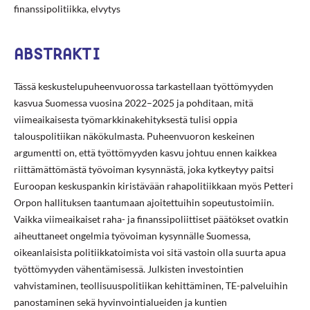
finanssipolitiikka, elvytys
ABSTRAKTI
Tässä keskustelupuheenvuorossa tarkastellaan työttömyyden
kasvua Suomessa vuosina 2022–2025 ja pohditaan, mitä
viimeaikaisesta työmarkkinakehityksestä tulisi oppia
talouspolitiikan näkökulmasta. Puheenvuoron keskeinen
argumentti on, että työttömyyden kasvu johtuu ennen kaikkea
riittämättömästä työvoiman kysynnästä, joka kytkeytyy paitsi
Euroopan keskuspankin kiristävään rahapolitiikkaan myös Petteri
Orpon hallituksen taantumaan ajoitettuihin sopeutustoimiin.
Vaikka viimeaikaiset raha- ja finanssipoliittiset päätökset ovatkin
aiheuttaneet ongelmia työvoiman kysynnälle Suomessa,
oikeanlaisista politiikkatoimista voi sitä vastoin olla suurta apua
työttömyyden vähentämisessä. Julkisten investointien
vahvistaminen, teollisuuspolitiikan kehittäminen, TE-palveluihin
panostaminen sekä hyvinvointialueiden ja kuntien