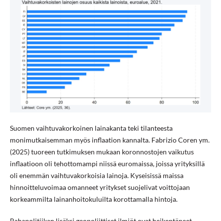
Suomen vaihtuvakorkoinen lainakanta teki tilanteesta
monimutkaisemman myös inflaation kannalta. Fabrizio Coren ym.
(2025) tuoreen tutkimuksen mukaan koronnostojen vaikutus
inflaatioon oli tehottomampi niissä euromaissa, joissa yrityksillä
oli enemmän vaihtuvakorkoisia lainoja. Kyseisissä maissa
hinnoitteluvoimaa omanneet yritykset suojelivat voittojaan
korkeammilta lainanhoitokuluilta korottamalla hintoja.
Rahapolitiikan lisäksi geopoliittiset ilmiöt ovat heikentäneet