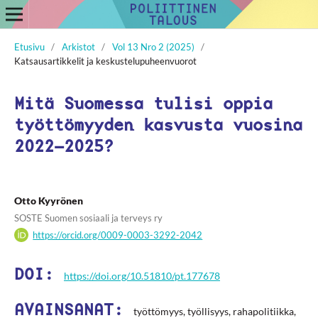
Etusivu
/
Arkistot
/
Vol 13 Nro 2 (2025)
/
Katsausartikkelit ja keskustelupuheenvuorot
Mitä Suomessa tulisi oppia
työttömyyden kasvusta vuosina
2022–2025?
Otto Kyyrönen
SOSTE Suomen sosiaali ja terveys ry
https://orcid.org/0009-0003-3292-2042
DOI:
https://doi.org/10.51810/pt.177678
AVAINSANAT:
työttömyys, työllisyys, rahapolitiikka,