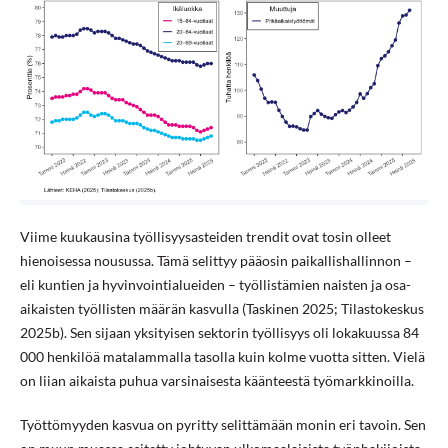
Viime kuukausina työllisyysasteiden trendit ovat tosin olleet
hienoisessa nousussa. Tämä selittyy pääosin paikallishallinnon –
eli kuntien ja hyvinvointialueiden – työllistämien naisten ja osa-
aikaisten työllisten määrän kasvulla (Taskinen 2025; Tilastokeskus
2025b). Sen sijaan yksityisen sektorin työllisyys oli lokakuussa 84
000 henkilöä matalammalla tasolla kuin kolme vuotta sitten. Vielä
on liian aikaista puhua varsinaisesta käänteestä työmarkkinoilla.
Työttömyyden kasvua on pyritty selittämään monin eri tavoin. Sen