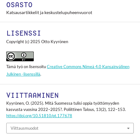
OSASTO
Katsausartikkelit ja keskustelupuheenvuorot
LISENSSI
Copyright (c) 2025 Otto Kyyrönen
Tämä työ on lisensoitu
Creative Commons Nimeä 4.0 Kansainvälinen
Julkinen -lisenssillä
.
VIITTAAMINEN
Kyyrönen, O. (2025). Mitä Suomessa tulisi oppia työttömyyden
kasvusta vuosina 2022–2025?.
Poliittinen Talous
,
13
(2), 122–153.
https://doi.org/10.51810/pt.177678
Viittausmuodot