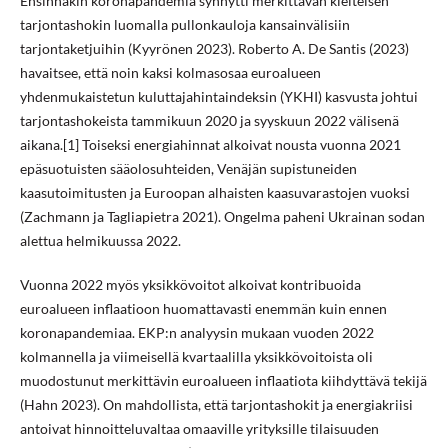
Ensinnäkin koronapandemia synnytti merkittävän kielteisen
tarjontashokin luomalla pullonkauloja kansainvälisiin
tarjontaketjuihin (Kyyrönen 2023). Roberto A. De Santis (2023)
havaitsee, että noin kaksi kolmasosaa euroalueen
yhdenmukaistetun kuluttajahintaindeksin (YKHI) kasvusta johtui
tarjontashokeista tammikuun 2020 ja syyskuun 2022 välisenä
aikana.[1] Toiseksi energiahinnat alkoivat nousta vuonna 2021
epäsuotuisten sääolosuhteiden, Venäjän supistuneiden
kaasutoimitusten ja Euroopan alhaisten kaasuvarastojen vuoksi
(Zachmann ja Tagliapietra 2021). Ongelma paheni Ukrainan sodan
alettua helmikuussa 2022.
Vuonna 2022 myös yksikkövoitot alkoivat kontribuoida
euroalueen inflaatioon huomattavasti enemmän kuin ennen
koronapandemiaa. EKP:n analyysin mukaan vuoden 2022
kolmannella ja viimeisellä kvartaalilla yksikkövoitoista oli
muodostunut merkittävin euroalueen inflaatiota kiihdyttävä tekijä
(Hahn 2023). On mahdollista, että tarjontashokit ja energiakriisi
antoivat hinnoitteluvaltaa omaaville yrityksille tilaisuuden