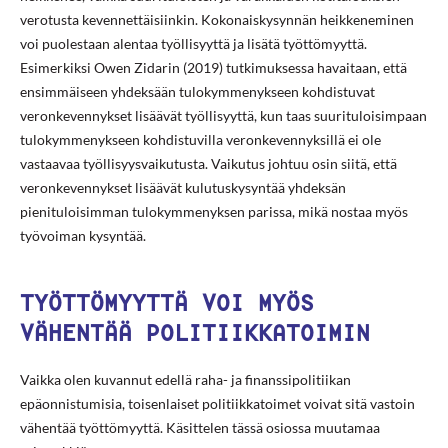
verotusta kevennettäisiinkin. Kokonaiskysynnän heikkeneminen
voi puolestaan alentaa työllisyyttä ja lisätä työttömyyttä.
Esimerkiksi Owen Zidarin (2019) tutkimuksessa havaitaan, että
ensimmäiseen yhdeksään tulokymmenykseen kohdistuvat
veronkevennykset lisäävät työllisyyttä, kun taas suurituloisimpaan
tulokymmenykseen kohdistuvilla veronkevennyksillä ei ole
vastaavaa työllisyysvaikutusta. Vaikutus johtuu osin siitä, että
veronkevennykset lisäävät kulutuskysyntää yhdeksän
pienituloisimman tulokymmenyksen parissa, mikä nostaa myös
työvoiman kysyntää.
TYÖTTÖMYYTTÄ VOI MYÖS
VÄHENTÄÄ POLITIIKKATOIMIN
Vaikka olen kuvannut edellä raha- ja finanssipolitiikan
epäonnistumisia, toisenlaiset politiikkatoimet voivat sitä vastoin
vähentää työttömyyttä. Käsittelen tässä osiossa muutamaa