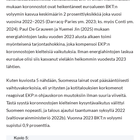
mukaan koronnostot ovat heikentäneet euroalueen BKT:n
volyymin kasvua keskimäärin 2 prosenttiyksikköä joka vuosi
vuosina 2022–2025 (Darracq-Paries ym. 2023; ks. myös Conti ym.
2024). Paul De Grauwen ja Yuemei Jin (2025) mukaan
energiahintojen lasku vuoden 2023 alusta alkaen toimi
myönteisenä tarjontashokkina, joka kompensoi EKP:n
koronnostojen kielteisiä vaikutuksia. Ilman energiahintojen laskua
euroalue olisi siis kasvanut vieläkin heikommin vuodesta 2023
lähtien.
Kuten kuviosta 5 nähdään, Suomessa lainat ovat pääsääntöisesti
vaihtuvakorkoisia, eli yritysten ja kotitalouksien korkomenot
reagoivat EKP:n ohjauskoron muutoksiin ilman suuria viiveitä.
Tästä syystä koronnostojen kielteinen kysyntävaikutus välittyi
Suomeen nopeasti, ja talous ajautui taantumaan syksyllä 2022
(valtiovarainministeriö 2022b). Vuonna 2023 BKT:n volyymi
supistui 0,9 prosenttia.