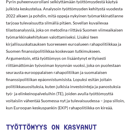
Pyrin puheenvuorollani selkiyttämään työttömyydestä käytyä
julkista keskustelua. Analysoin työttömyyden kehitystä vuodesta
2022 alkaen ja pohdin, mitä oppeja nykyinen työmarkkinatilanne
tarjoaa tulevaisuutta silmällä pitäen. Sovellan kuvailevaa
tilastoanalyysiä, joka on metodina riittävä Suomen viimeaikaisen
työmarkkinakehityksen valottamiseksi. Lisäksi teen
kirjallisuuskatsauksen tuoreeseen euroalueen rahapolitiikkaa ja
Suomen finanssipolitiikkaa koskevaan tutkimukseen.
Argumentoin, että työttömyys on lisääntynyt erityisesti
riittämättömän työvoiman kysynnän vuoksi, joka on puolestaan
seurausta eurooppalaisen rahapolitiikan ja suomalaisen
finanssipolitiikan epäonnistumisista. Lopuksi esitän joitain
politiikkasuosituksia, kuten julkisia investointeja ja panostuksia
työ- ja elinkeinopalveluihin (TE), joiden avulla työttömyyttä
voitaisiin vähentää Suomessa nyt ja tulevaisuudessa – jopa silloin,
kun Euroopan keskuspankin (EKP) rahapolitiikka on kireää.
TYÖTTÖMYYS ON KASVANUT