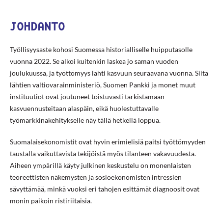
JOHDANTO
Työllisyysaste kohosi Suomessa historialliselle huipputasolle
vuonna 2022. Se alkoi kuitenkin laskea jo saman vuoden
joulukuussa, ja työttömyys lähti kasvuun seuraavana vuonna. Siitä
lähtien valtiovarainministeriö, Suomen Pankki ja monet muut
instituutiot ovat joutuneet toistuvasti tarkistamaan
kasvuennusteitaan alaspäin, eikä huolestuttavalle
työmarkkinakehitykselle näy tällä hetkellä loppua.
Suomalaisekonomistit ovat hyvin erimielisiä paitsi työttömyyden
taustalla vaikuttavista tekijöistä myös tilanteen vakavuudesta.
Aiheen ympärillä käyty julkinen keskustelu on monenlaisten
teoreettisten näkemysten ja sosioekonomisten intressien
sävyttämää, minkä vuoksi eri tahojen esittämät diagnoosit ovat
monin paikoin ristiriitaisia.