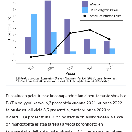
Euroalueen palautuessa koronapandemian aiheuttamasta shokista
BKT:n volyymi kasvoi 6,3 prosenttia vuonna 2021. Vuonna 2022
talouskasvu oli vielä 3,5 prosenttia, mutta vuonna 2023 se
hidastui 0,4 prosenttiin EKP:n nostettua ohjauskorkoaan. Vaikka
on mahdotonta esittää tarkkaa arviota koronnostojen
kokonaistaloudellisista vaikutuksista, EKP:n oman mallinnuksen