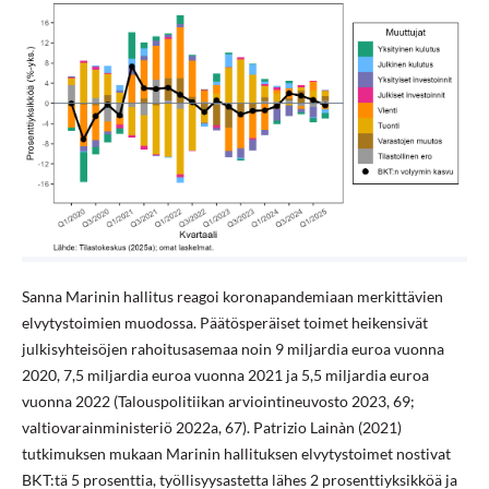
Sanna Marinin hallitus reagoi koronapandemiaan merkittävien
elvytystoimien muodossa. Päätösperäiset toimet heikensivät
julkisyhteisöjen rahoitusasemaa noin 9 miljardia euroa vuonna
2020, 7,5 miljardia euroa vuonna 2021 ja 5,5 miljardia euroa
vuonna 2022 (Talouspolitiikan arviointineuvosto 2023, 69;
valtiovarainministeriö 2022a, 67). Patrizio Lainàn (2021)
tutkimuksen mukaan Marinin hallituksen elvytystoimet nostivat
BKT:tä 5 prosenttia, työllisyysastetta lähes 2 prosenttiyksikköä ja