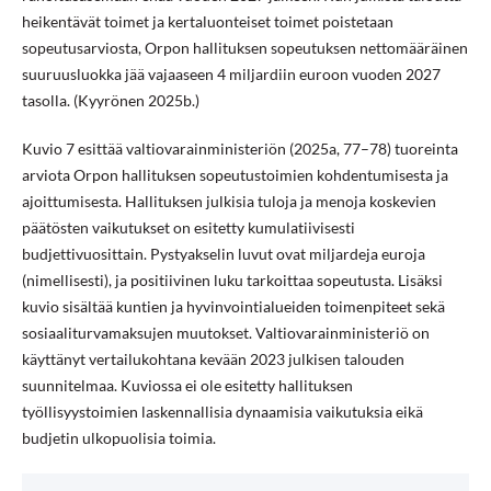
heikentävät toimet ja kertaluonteiset toimet poistetaan
sopeutusarviosta, Orpon hallituksen sopeutuksen nettomääräinen
suuruusluokka jää vajaaseen 4 miljardiin euroon vuoden 2027
tasolla. (Kyyrönen 2025b.)
Kuvio 7 esittää valtiovarainministeriön (2025a, 77–78) tuoreinta
arviota Orpon hallituksen sopeutustoimien kohdentumisesta ja
ajoittumisesta. Hallituksen julkisia tuloja ja menoja koskevien
päätösten vaikutukset on esitetty kumulatiivisesti
budjettivuosittain. Pystyakselin luvut ovat miljardeja euroja
(nimellisesti), ja positiivinen luku tarkoittaa sopeutusta. Lisäksi
kuvio sisältää kuntien ja hyvinvointialueiden toimenpiteet sekä
sosiaaliturvamaksujen muutokset. Valtiovarainministeriö on
käyttänyt vertailukohtana kevään 2023 julkisen talouden
suunnitelmaa. Kuviossa ei ole esitetty hallituksen
työllisyystoimien laskennallisia dynaamisia vaikutuksia eikä
budjetin ulkopuolisia toimia.