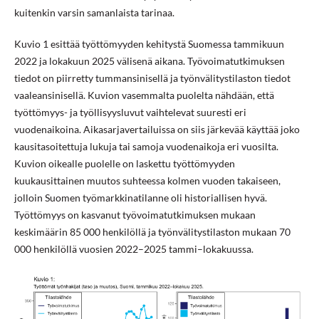
kuitenkin varsin samanlaista tarinaa.
Kuvio 1 esittää työttömyyden kehitystä Suomessa tammikuun
2022 ja lokakuun 2025 välisenä aikana. Työvoimatutkimuksen
tiedot on piirretty tummansinisellä ja työnvälitystilaston tiedot
vaaleansinisellä. Kuvion vasemmalta puolelta nähdään, että
työttömyys- ja työllisyysluvut vaihtelevat suuresti eri
vuodenaikoina. Aikasarjavertailuissa on siis järkevää käyttää joko
kausitasoitettuja lukuja tai samoja vuodenaikoja eri vuosilta.
Kuvion oikealle puolelle on laskettu työttömyyden
kuukausittainen muutos suhteessa kolmen vuoden takaiseen,
jolloin Suomen työmarkkinatilanne oli historiallisen hyvä.
Työttömyys on kasvanut työvoimatutkimuksen mukaan
keskimäärin 85 000 henkilöllä ja työnvälitystilaston mukaan 70
000 henkilöllä vuosien 2022–2025 tammi–lokakuussa.