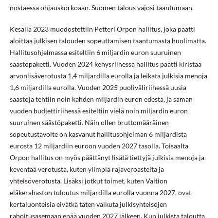
nostaessa ohjauskorkoaan. Suomen talous vajosi taantumaan.
Kesällä 2023 muodostettiin Petteri Orpon hallitus, joka päätti
aloittaa julkisen talouden sopeuttamisen taantumasta huolimatta.
Hallitusohjelmassa esiteltiin 6 miljardin euron suuruinen
säästöpaketti. Vuoden 2024 kehysriihessä hallitus päätti kiristää
arvonlisäverotusta 1,4 miljardilla eurolla ja leikata julkisia menoja
1,6 miljardilla eurolla. Vuoden 2025 puoliväliriihessä uusia
säästöjä tehtiin noin kahden miljardin euron edestä, ja saman
vuoden budjettiriihessä esiteltiin vielä noin miljardin euron
suuruinen säästöpaketti. Näin ollen bruttomääräinen
sopeutustavoite on kasvanut hallitusohjelman 6 miljardista
eurosta 12 miljardiin euroon vuoden 2027 tasolla. Toisaalta
Orpon hallitus on myös päättänyt lisätä tiettyjä julkisia menoja ja
keventää verotusta, kuten ylimpiä rajaveroasteita ja
yhteisöverotusta. Lisäksi jotkut toimet, kuten Valtion
eläkerahaston tuloutus miljardilla eurolla vuonna 2027, ovat
kertaluonteisia eivätkä täten vaikuta julkisyhteisöjen
rahoitusasemaan enää vuoden 2027 jälkeen. Kun julkista taloutta