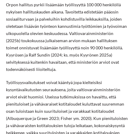
Orpon hallitus pyrkii lisäämään työllisyyttä 100 000 henkilöllä
nykyisen hallituskauden aikana. Tavoitetta edistetään pääosin
sosiaaliturvaan ja palveluihin kohdistuvilla leikkauksilla, joiden
oletetaan lisäävän työnteon kannustimia työttömien ja työvoiman
ulkopuolella olevien keskuudessa. Valtiovarainministeriön
(2025b) toukokuussa julkaiseman arvion mukaan hallituksen
toimet onnistuvat lisäämään työllisyyttä noin 90 000 henkilöllä.
Kyyrösen ja Ralf Sundin (2024; ks. myös Kyyrönen 2025a)
selvityksessä kuitenkin havaitaan, että ministeriön arviot ovat
todennäköisesti liioiteltuja.
Työllisyysvaikutukset voivat kääntyä jopa kielteisiksi
kysyntävaikutusten seurauksena, joita valtiovarainministeriön
arviot eivät huomioi. Useissa tutkimuksissa on havaittu, että
pienituloiset ja vähävaraiset kotitaloudet kuluttavat suuremman
osan tuloistaan kuin suurituloiset ja varakkaat kotitaloudet
(Albuquerque ja Green 2023; Fisher ym. 2020). Kun pienituloisten
ja vähävaraisten kotitalouksien tuloja leikataan, kokonaiskysyntä
heikkenee, vaikka suurituloisten ja varakkaiden kotitalouksien