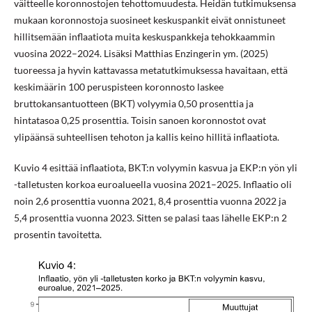
väitteelle koronnostojen tehottomuudesta. Heidän tutkimuksensa
mukaan koronnostoja suosineet keskuspankit eivät onnistuneet
hillitsemään inflaatiota muita keskuspankkeja tehokkaammin
vuosina 2022–2024. Lisäksi Matthias Enzingerin ym. (2025)
tuoreessa ja hyvin kattavassa metatutkimuksessa havaitaan, että
keskimäärin 100 peruspisteen koronnosto laskee
bruttokansantuotteen (BKT) volyymia 0,50 prosenttia ja
hintatasoa 0,25 prosenttia. Toisin sanoen koronnostot ovat
ylipäänsä suhteellisen tehoton ja kallis keino hillitä inflaatiota.
Kuvio 4 esittää inflaatiota, BKT:n volyymin kasvua ja EKP:n yön yli
-talletusten korkoa euroalueella vuosina 2021–2025. Inflaatio oli
noin 2,6 prosenttia vuonna 2021, 8,4 prosenttia vuonna 2022 ja
5,4 prosenttia vuonna 2023. Sitten se palasi taas lähelle EKP:n 2
prosentin tavoitetta.