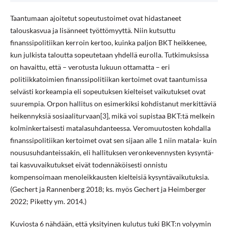
Taantumaan ajoitetut sopeutustoimet ovat hidastaneet
talouskasvua ja lisänneet työttömyyttä. Niin kutsuttu
finanssipolitiikan kerroin kertoo, kuinka paljon BKT heikkenee,
kun julkista taloutta sopeutetaan yhdellä eurolla. Tutkimuksissa
on havaittu, että – verotusta lukuun ottamatta – eri
politiikkatoimien finanssipolitiikan kertoimet ovat taantumissa
selvästi korkeampia eli sopeutuksen kielteiset vaikutukset ovat
suurempia. Orpon hallitus on esimerkiksi kohdistanut merkittäviä
heikennyksiä sosiaaliturvaan[3], mikä voi supistaa BKT:tä melkein
kolminkertaisesti matalasuhdanteessa. Veromuutosten kohdalla
finanssipolitiikan kertoimet ovat sen sijaan alle 1 niin matala- kuin
noususuhdanteissakin, eli hallituksen veronkevennysten kysyntä-
tai kasvuvaikutukset eivät todennäköisesti onnistu
kompensoimaan menoleikkausten kielteisiä kysyntävaikutuksia.
(Gechert ja Rannenberg 2018; ks. myös Gechert ja Heimberger
2022; Piketty ym. 2014.)
Kuviosta 6 nähdään, että yksityinen kulutus tuki BKT:n volyymin