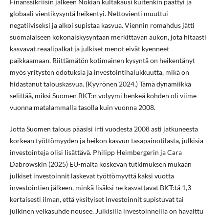
Finanssikriisin jälkeen Nokian kultakausi kuitenkin päättyi ja
globaali vientikysyntä heikentyi. Nettovienti muuttui
negatiiviseksi ja alkoi supistaa kasvua. Viennin romahdus jätti
suomalaiseen kokonaiskysyntään merkittävän aukon, jota hitaasti
kasvavat reaalipalkat ja julkiset menot eivät kyenneet
paikkaamaan. Riittämätön kotimainen kysyntä on heikentänyt
myös yritysten odotuksia ja investointihalukkuutta, mikä on
hidastanut talouskasvua. (Kyyrönen 2024.) Tämä dynamiikka
selittää, miksi Suomen BKT:n volyymi henkeä kohden oli viime
vuonna matalammalla tasolla kuin vuonna 2008.
Jotta Suomen talous pääsisi irti vuodesta 2008 asti jatkuneesta
korkean työttömyyden ja heikon kasvun tasapainotilasta, julkisia
investointeja olisi lisättävä. Philipp Heimbergerin ja Cara
Dabrowskin (2025) EU-maita koskevan tutkimuksen mukaan
julkiset investoinnit laskevat työttömyyttä kaksi vuotta
investointien jälkeen, minkä lisäksi ne kasvattavat BKT:tä 1,3-
kertaisesti ilman, että yksityiset investoinnit supistuvat tai
julkinen velkasuhde nousee. Julkisilla investoinneilla on havaittu