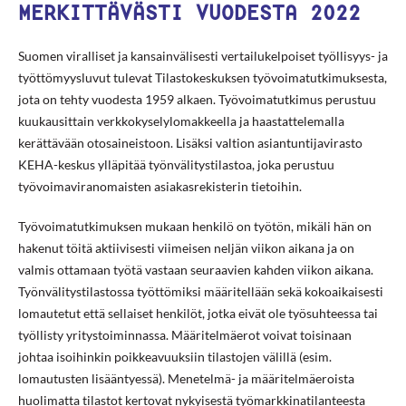
MERKITTÄVÄSTI VUODESTA 2022
Suomen viralliset ja kansainvälisesti vertailukelpoiset työllisyys- ja
työttömyysluvut tulevat Tilastokeskuksen työvoimatutkimuksesta,
jota on tehty vuodesta 1959 alkaen. Työvoimatutkimus perustuu
kuukausittain verkkokyselylomakkeella ja haastattelemalla
kerättävään otosaineistoon. Lisäksi valtion asiantuntijavirasto
KEHA-keskus ylläpitää työnvälitystilastoa, joka perustuu
työvoimaviranomaisten asiakasrekisterin tietoihin.
Työvoimatutkimuksen mukaan henkilö on työtön, mikäli hän on
hakenut töitä aktiivisesti viimeisen neljän viikon aikana ja on
valmis ottamaan työtä vastaan seuraavien kahden viikon aikana.
Työnvälitystilastossa työttömiksi määritellään sekä kokoaikaisesti
lomautetut että sellaiset henkilöt, jotka eivät ole työsuhteessa tai
työllisty yritystoiminnassa. Määritelmäerot voivat toisinaan
johtaa isoihinkin poikkeavuuksiin tilastojen välillä (esim.
lomautusten lisääntyessä). Menetelmä- ja määritelmäeroista
huolimatta tilastot kertovat nykyisestä työmarkkinatilanteesta