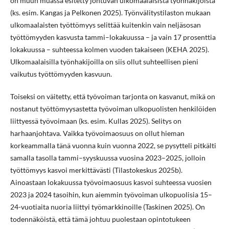
on muun muassa esitetty johtuvan ulkomaalaisista työnhakijoista
(ks. esim. Kangas ja Pelkonen 2025). Työnvälitystilaston mukaan
ulkomaalaisten työttömyys selittää kuitenkin vain neljäsosan
työttömyyden kasvusta tammi–lokakuussa – ja vain 17 prosenttia
lokakuussa – suhteessa kolmen vuoden takaiseen (KEHA 2025).
Ulkomaalaisilla työnhakijoilla on siis ollut suhteellisen pieni
vaikutus työttömyyden kasvuun.
Toiseksi on väitetty, että työvoiman tarjonta on kasvanut, mikä on
nostanut työttömyysastetta työvoiman ulkopuolisten henkilöiden
liittyessä työvoimaan (ks. esim. Kullas 2025). Selitys on
harhaanjohtava. Vaikka työvoimaosuus on ollut hieman
korkeammalla tänä vuonna kuin vuonna 2022, se pysytteli pitkälti
samalla tasolla tammi–syyskuussa vuosina 2023–2025, jolloin
työttömyys kasvoi merkittävästi (Tilastokeskus 2025b).
Ainoastaan lokakuussa työvoimaosuus kasvoi suhteessa vuosien
2023 ja 2024 tasoihin, kun aiemmin työvoiman ulkopuolisia 15–
24-vuotiaita nuoria liittyi työmarkkinoille (Taskinen 2025). On
todennäköistä, että tämä johtuu puolestaan opintotukeen