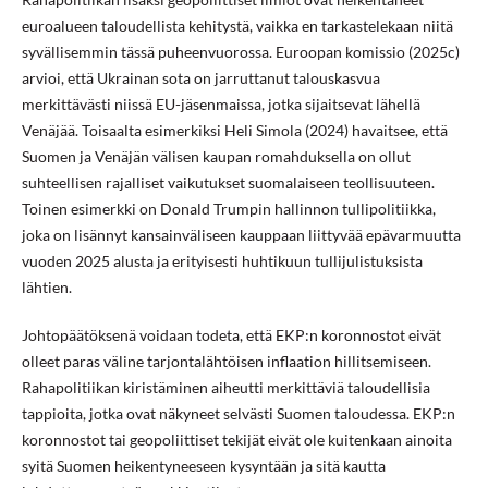
euroalueen taloudellista kehitystä, vaikka en tarkastelekaan niitä
syvällisemmin tässä puheenvuorossa. Euroopan komissio (2025c)
arvioi, että Ukrainan sota on jarruttanut talouskasvua
merkittävästi niissä EU-jäsenmaissa, jotka sijaitsevat lähellä
Venäjää. Toisaalta esimerkiksi Heli Simola (2024) havaitsee, että
Suomen ja Venäjän välisen kaupan romahduksella on ollut
suhteellisen rajalliset vaikutukset suomalaiseen teollisuuteen.
Toinen esimerkki on Donald Trumpin hallinnon tullipolitiikka,
joka on lisännyt kansainväliseen kauppaan liittyvää epävarmuutta
vuoden 2025 alusta ja erityisesti huhtikuun tullijulistuksista
lähtien.
Johtopäätöksenä voidaan todeta, että EKP:n koronnostot eivät
olleet paras väline tarjontalähtöisen inflaation hillitsemiseen.
Rahapolitiikan kiristäminen aiheutti merkittäviä taloudellisia
tappioita, jotka ovat näkyneet selvästi Suomen taloudessa. EKP:n
koronnostot tai geopoliittiset tekijät eivät ole kuitenkaan ainoita
syitä Suomen heikentyneeseen kysyntään ja sitä kautta