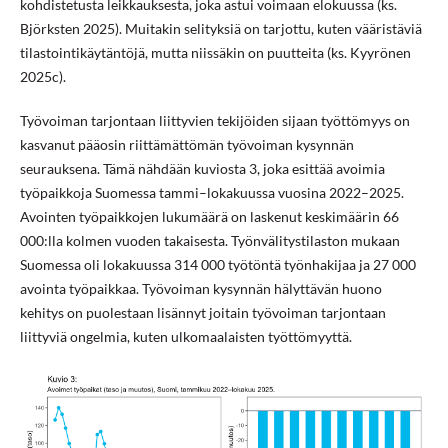
kohdistetusta leikkauksesta, joka astui voimaan elokuussa (ks.
Björksten 2025). Muitakin selityksiä on tarjottu, kuten vääristäviä
tilastointikäytäntöjä, mutta niissäkin on puutteita (ks. Kyyrönen
2025c).
Työvoiman tarjontaan liittyvien tekijöiden sijaan työttömyys on
kasvanut pääosin riittämättömän työvoiman kysynnän
seurauksena. Tämä nähdään kuviosta 3, joka esittää avoimia
työpaikkoja Suomessa tammi–lokakuussa vuosina 2022–2025.
Avointen työpaikkojen lukumäärä on laskenut keskimäärin 66
000:lla kolmen vuoden takaisesta. Työnvälitystilaston mukaan
Suomessa oli lokakuussa 314 000 työtöntä työnhakijaa ja 27 000
avointa työpaikkaa. Työvoiman kysynnän hälyttävän huono
kehitys on puolestaan lisännyt joitain työvoiman tarjontaan
liittyviä ongelmia, kuten ulkomaalaisten työttömyyttä.