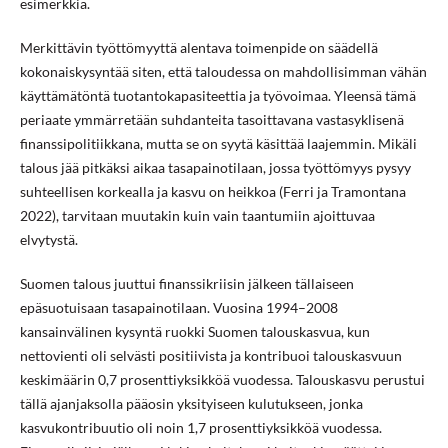
esimerkkiä.
Merkittävin työttömyyttä alentava toimenpide on säädellä
kokonaiskysyntää siten, että taloudessa on mahdollisimman vähän
käyttämätöntä tuotantokapasiteettia ja työvoimaa. Yleensä tämä
periaate ymmärretään suhdanteita tasoittavana vastasyklisenä
finanssipolitiikkana, mutta se on syytä käsittää laajemmin. Mikäli
talous jää pitkäksi aikaa tasapainotilaan, jossa työttömyys pysyy
suhteellisen korkealla ja kasvu on heikkoa (Ferri ja Tramontana
2022), tarvitaan muutakin kuin vain taantumiin ajoittuvaa
elvytystä.
Suomen talous juuttui finanssikriisin jälkeen tällaiseen
epäsuotuisaan tasapainotilaan. Vuosina 1994–2008
kansainvälinen kysyntä ruokki Suomen talouskasvua, kun
nettovienti oli selvästi positiivista ja kontribuoi talouskasvuun
keskimäärin 0,7 prosenttiyksikköä vuodessa. Talouskasvu perustui
tällä ajanjaksolla pääosin yksityiseen kulutukseen, jonka
kasvukontribuutio oli noin 1,7 prosenttiyksikköä vuodessa.