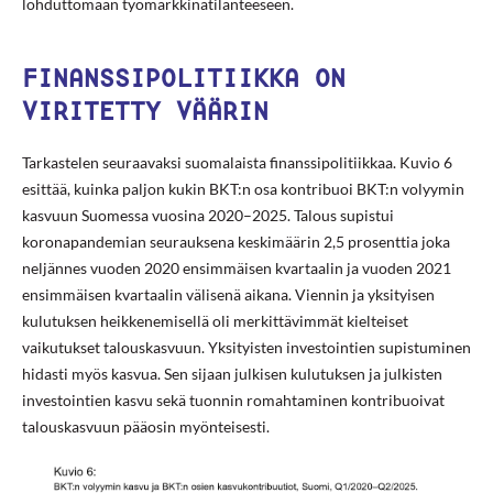
lohduttomaan työmarkkinatilanteeseen.
FINANSSIPOLITIIKKA ON
VIRITETTY VÄÄRIN
Tarkastelen seuraavaksi suomalaista finanssipolitiikkaa. Kuvio 6
esittää, kuinka paljon kukin BKT:n osa kontribuoi BKT:n volyymin
kasvuun Suomessa vuosina 2020–2025. Talous supistui
koronapandemian seurauksena keskimäärin 2,5 prosenttia joka
neljännes vuoden 2020 ensimmäisen kvartaalin ja vuoden 2021
ensimmäisen kvartaalin välisenä aikana. Viennin ja yksityisen
kulutuksen heikkenemisellä oli merkittävimmät kielteiset
vaikutukset talouskasvuun. Yksityisten investointien supistuminen
hidasti myös kasvua. Sen sijaan julkisen kulutuksen ja julkisten
investointien kasvu sekä tuonnin romahtaminen kontribuoivat
talouskasvuun pääosin myönteisesti.