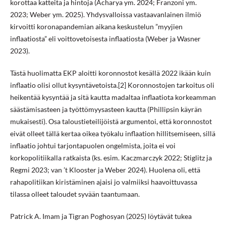
korottaa katteita ja hintoja (Acharya ym. 2024; Franzoni ym.
2023; Weber ym. 2025). Yhdysvalloissa vastaavanlainen ilmiö
kirvoitti koronapandemian aikana keskustelun ”myyjien
inflaatiosta” eli voittovetoisesta inflaatiosta (Weber ja Wasner
2023).
Tästä huolimatta EKP aloitti koronnostot kesällä 2022 ikään kuin
inflaatio olisi ollut kysyntävetoista.[2] Koronnostojen tarkoitus oli
heikentää kysyntää ja sitä kautta madaltaa inflaatiota korkeamman
säästämisasteen ja työttömyysasteen kautta (Phillipsin käyrän
mukaisesti). Osa taloustieteilijöistä argumentoi, että koronnostot
eivät olleet tällä kertaa oikea työkalu inflaation hillitsemiseen, sillä
inflaatio johtui tarjontapuolen ongelmista, joita ei voi
korkopolitiikalla ratkaista (ks. esim. Kaczmarczyk 2022; Stiglitz ja
Regmi 2023; van ’t Klooster ja Weber 2024). Huolena oli, että
rahapolitiikan kiristäminen ajaisi jo valmiiksi haavoittuvassa
tilassa olleet taloudet syvään taantumaan.
Patrick A. Imam ja Tigran Poghosyan (2025) löytävät tukea