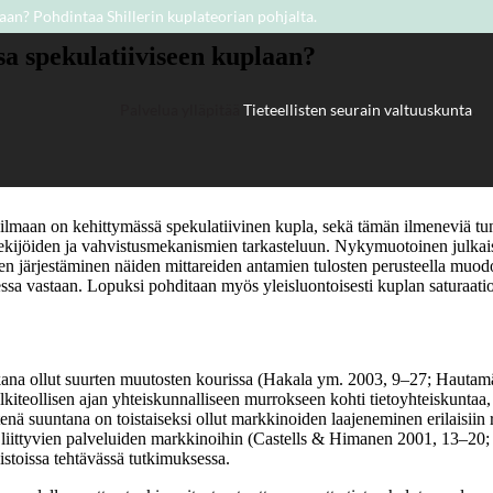
aan? Pohdintaa Shillerin kuplateorian pohjalta.
Palvelua ylläpitää
Tieteellisten seurain valtuuskunta
.