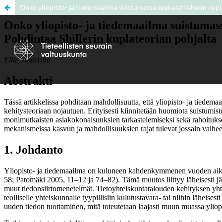
Onko yliopisto- ja tiedemaailma suistumassa spekulatiiviseen kupl