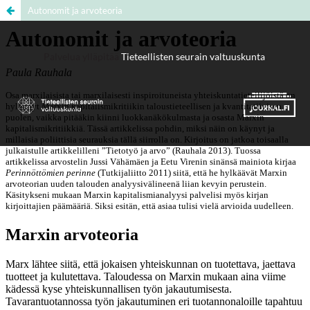
Autonomit ja arvoteoria
Palvelua ylläpitää
Tieteellisten seurain valtuuskunta
.