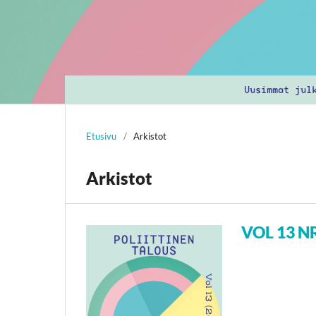
Uusimmat jul
Etusivu
/
Arkistot
Arkistot
VOL 13 NR