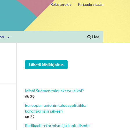
Rekisteröidy
Kirjaudu sisään
toa
Hae
Lähetä käsikirjoitus
Mistä Suomen talouskasvu alkoi?
39
Euroopan unionin talouspolitiikka
koronakriisin jälkeen
32
Radikaali reformismi ja kapitalismin