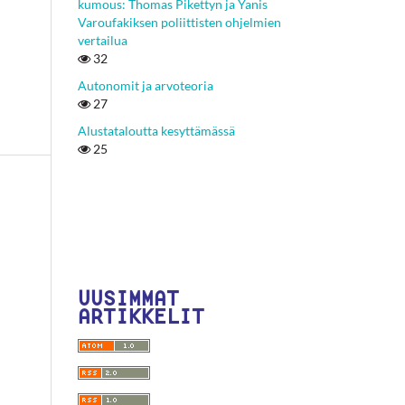
kumous: Thomas Pikettyn ja Yanis
Varoufakiksen poliittisten ohjelmien
vertailua
32
Autonomit ja arvoteoria
27
Alustataloutta kesyttämässä
25
UUSIMMAT
ARTIKKELIT