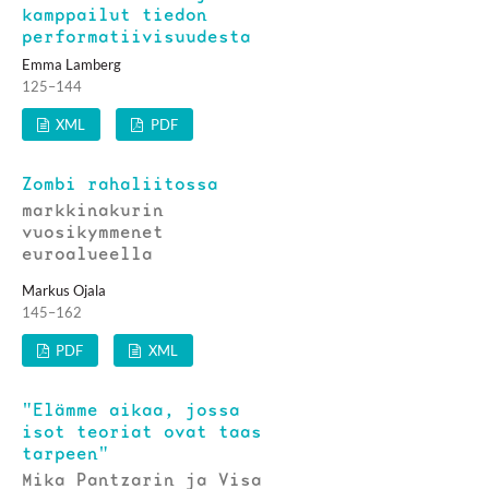
kamppailut tiedon
performatiivisuudesta
Emma Lamberg
125–144
XML
PDF
Zombi rahaliitossa
markkinakurin
vuosikymmenet
euroalueella
Markus Ojala
145–162
PDF
XML
"Elämme aikaa, jossa
isot teoriat ovat taas
tarpeen"
Mika Pantzarin ja Visa