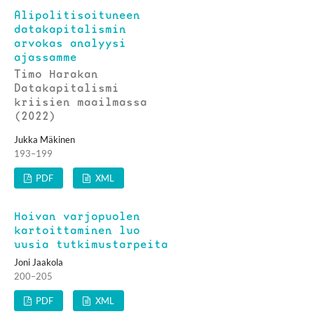
Alipolitisoituneen
datakapitalismin
arvokas analyysi
ajassamme
Timo Harakan
Datakapitalismi
kriisien maailmassa
(2022)
Jukka Mäkinen
193–199
PDF
XML
Hoivan varjopuolen
kartoittaminen luo
uusia tutkimustarpeita
Joni Jaakola
200–205
PDF
XML