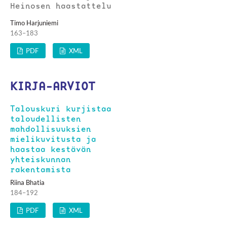
Heinosen haastattelu
Timo Harjuniemi
163–183
PDF
XML
KIRJA-ARVIOT
Talouskuri kurjistaa
taloudellisten
mahdollisuuksien
mielikuvitusta ja
haastaa kestävän
yhteiskunnan
rakentamista
Riina Bhatia
184–192
PDF
XML