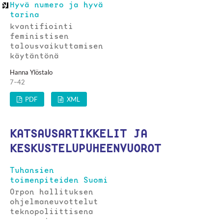
Hyvä numero ja hyvä
tarina
kvantifiointi
feministisen
talousvaikuttamisen
käytäntönä
Hanna Ylöstalo
7–42
PDF
XML
KATSAUSARTIKKELIT JA
KESKUSTELUPUHEENVUOROT
Tuhansien
toimenpiteiden Suomi
Orpon hallituksen
ohjelmaneuvottelut
teknopoliittisena