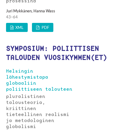
prosessina
Juri Mykkänen, Hanna Wass
43–64
XML
PDF
SYMPOSIUM: POLIITTISEN
TALOUDEN VUOSIKYMMEN(ET)
Helsingin
lähestymistapa
globaaliin
poliittiseen talouteen
pluralistinen
talousteoria,
kriittinen
tieteellinen realismi
ja metodologinen
globalismi