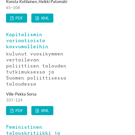
Konsta Kotilainen, Heikki Patomäki
65–106
PDF
XML
Kapitalismin
variaatioista
kasvumalleihin
kulunut vuosikymmen
vertailevan
poliittisen talouden
tutkimuksessa ja
Suomen poliittisessa
taloudessa
Ville-Pekka Sorsa
107–124
PDF
XML
Feministinen
talouskritiikki ja